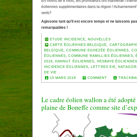
En moins de 8 mois, les promoteurs ont manifesté l’intent
éoliennes supplémentaires dans la région ! Acharnement?
verts?
Agissons tant qu’il est encore temps et ne laissons pas
remarquables !
ETUDE INCIDENCE
,
NOUVELLES
CARTE ÉOLIENNES BELGIQUE
,
CARTOGRAPHI
BELGIQUE
,
COMMUNE EGHEZÉE ÉOLIENNES
,
CO
ÉOLIENNES
,
COMMUNE RAMILLIES ÉOLIENNES
,
2018
,
HANNUT ÉOLIENNES
,
HESBAYE ÉOLIENNE
INCIDENCE ÉOLIENNES
,
LETTRES EIE
,
NATAGOR
DE VIE
15 MARS 2018
COMMENT
TRACKBA
Le cadre éolien wallon a été adopté 
plaine de Boneffe comme site d’exp