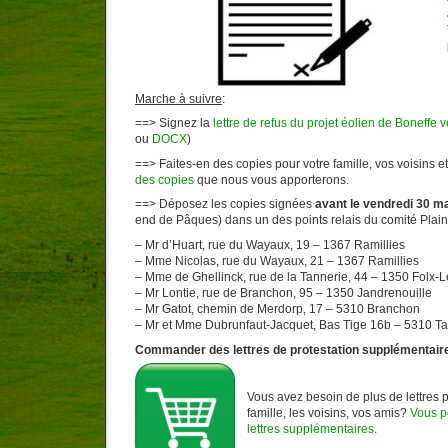
Marche à suivre
:
==> Signez la
lettre de refus du projet éolien de Boneffe 
ou
DOCX
)
==> Faites-en des copies pour votre famille, vos voisins 
des copies
que nous vous apporterons.
==> Déposez les copies signées
avant le vendredi 30 m
end de Pâques) dans un des points relais du comité Plain
– Mr d’Huart, rue du Wayaux, 19 – 1367 Ramillies
– Mme Nicolas, rue du Wayaux, 21 – 1367 Ramillies
– Mme de Ghellinck, rue de la Tannerie, 44 – 1350 Folx-
– Mr Lontie, rue de Branchon, 95 – 1350 Jandrenouille
– Mr Gatot, chemin de Merdorp, 17 – 5310 Branchon
– Mr et Mme Dubrunfaut-Jacquet, Bas Tige 16b – 5310 Ta
Commander des lettres de protestation supplémentair
Vous avez besoin de plus de lettres p
famille, les voisins, vos amis?
Vous 
lettres supplémentaires.