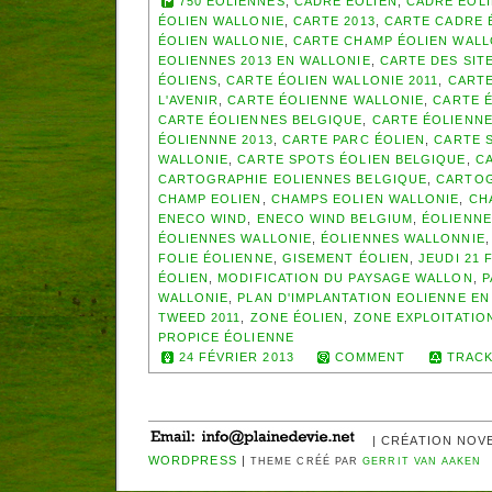
750 ÉOLIENNES
,
CADRE ÉOLIEN
,
CADRE ÉOL
ÉOLIEN WALLONIE
,
CARTE 2013
,
CARTE CADRE 
ÉOLIEN WALLONIE
,
CARTE CHAMP ÉOLIEN WAL
EOLIENNES 2013 EN WALLONIE
,
CARTE DES SIT
ÉOLIENS
,
CARTE ÉOLIEN WALLONIE 2011
,
CARTE
L'AVENIR
,
CARTE ÉOLIENNE WALLONIE
,
CARTE É
CARTE ÉOLIENNES BELGIQUE
,
CARTE ÉOLIENNE
ÉOLIENNNE 2013
,
CARTE PARC ÉOLIEN
,
CARTE S
WALLONIE
,
CARTE SPOTS ÉOLIEN BELGIQUE
,
CA
CARTOGRAPHIE EOLIENNES BELGIQUE
,
CARTOG
CHAMP EOLIEN
,
CHAMPS EOLIEN WALLONIE
,
CH
ENECO WIND
,
ENECO WIND BELGIUM
,
ÉOLIENNE
ÉOLIENNES WALLONIE
,
ÉOLIENNES WALLONNIE
FOLIE ÉOLIENNE
,
GISEMENT ÉOLIEN
,
JEUDI 21 
ÉOLIEN
,
MODIFICATION DU PAYSAGE WALLON
,
P
WALLONIE
,
PLAN D'IMPLANTATION EOLIENNE EN
TWEED 2011
,
ZONE ÉOLIEN
,
ZONE EXPLOITATIO
PROPICE ÉOLIENNE
24 FÉVRIER 2013
COMMENT
TRACK
| CRÉATION NOV
WORDPRESS
|
THEME CRÉÉ PAR
GERRIT VAN AAKEN