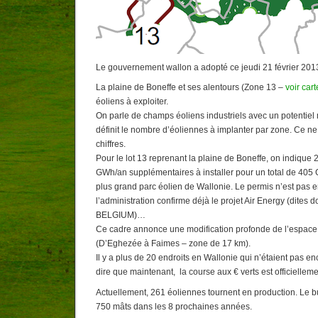
Le gouvernement wallon a adopté ce jeudi 21 février 2013
La plaine de Boneffe et ses alentours (Zone 13 –
voir cart
éoliens à exploiter.
On parle de champs éoliens industriels avec un potentiel
définit le nombre d’éoliennes à implanter par zone. Ce ne
chiffres.
Pour le lot 13 reprenant la plaine de Boneffe, on indique
GWh/an supplémentaires à installer pour un total de 405 
plus grand parc éolien de Wallonie. Le permis n’est pas 
l’administration confirme déjà le projet Air Energy (dit
BELGIUM)…
Ce cadre annonce une modification profonde de l’espace d
(D’Eghezée à Faimes – zone de 17 km).
Il y a plus de 20 endroits en Wallonie qui n’étaient pas e
dire que maintenant, la course aux € verts est officielleme
Actuellement, 261 éoliennes tournent en production. Le b
750 mâts dans les 8 prochaines années.