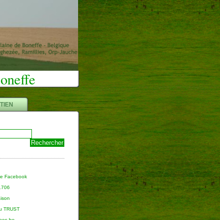
Boneffe
TIEN
ge Facebook
 1706
aison
du TRUST
nnes.be