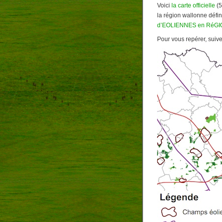
Voici
la carte officielle
(5
la région wallonne défin
d’EOLIENNES en RéG
Pour vous repérer, suiv