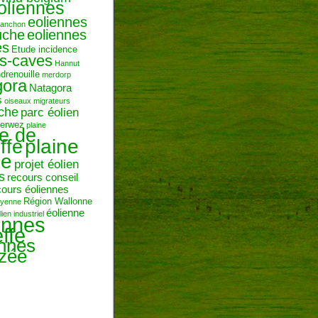
oliennes
eoliennes
ranchon
uche
eoliennes
es
Etude incidence
es-caves
Hannut
ndrenouille
merdorp
gora
Natagora
s
oiseaux migrateurs
uche
parc éolien
erwez
plaine
ne de
plaine
ffe
ie
projet éolien
s
recours conseil
cours éoliennes
Région Wallonne
toyenne
éolienne
lien industriel
ennes
ffe
ennes
zée