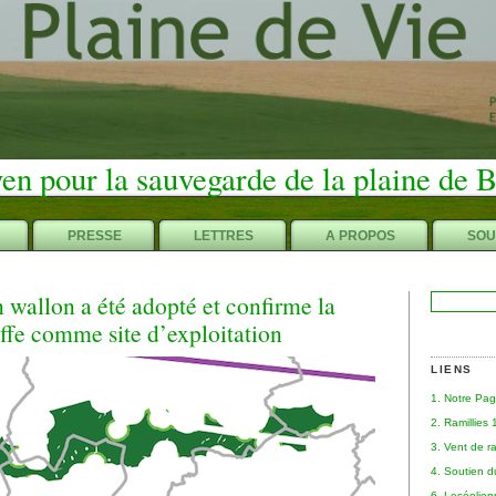
en pour la sauvegarde de la plaine de 
PRESSE
LETTRES
A PROPOS
SOU
 wallon a été adopté et confirme la
Rechercher :
ffe comme site d’exploitation
LIENS
1. Notre Pa
2. Ramillies
3. Vent de r
4. Soutien 
6. Leséolie