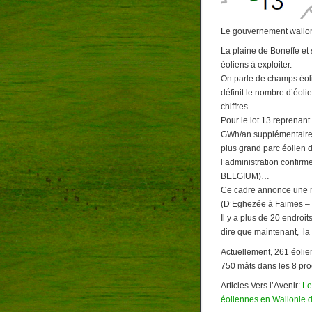
Le gouvernement wallon 
La plaine de Boneffe et
éoliens à exploiter.
On parle de champs éoli
définit le nombre d’éoli
chiffres.
Pour le lot 13 reprenant
GWh/an supplémentaires 
plus grand parc éolien 
l’administration confir
BELGIUM)…
Ce cadre annonce une mo
(D’Eghezée à Faimes – 
Il y a plus de 20 endroi
dire que maintenant, la 
Actuellement, 261 éolie
750 mâts dans les 8 pr
Articles Vers l’Avenir:
Le
éoliennes en Wallonie d