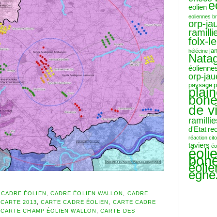
e
eolien
eoliennes b
orp-ja
ramilli
folx-l
ja
hélécine
Nata
éolienne
orp-ja
paysage
p
plai
bone
de v
ramillie
d'Etat
re
réaction ci
taviers
éo
éoli
bone
éoli
eghe
,
CADRE ÉOLIEN
,
CADRE ÉOLIEN WALLON
,
CADRE
,
CARTE 2013
,
CARTE CADRE ÉOLIEN
,
CARTE CADRE
,
CARTE CHAMP ÉOLIEN WALLON
,
CARTE DES