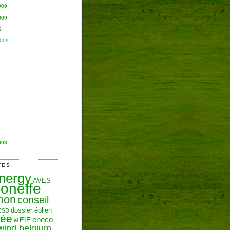
009
009
9
2009
008
TES
Energy
AVES
oneffe
hon
conseil
dossier éolien
CSD
zée
eneco
EIE
ei
wind belgium