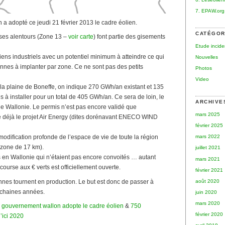
7. EPAW.org
a adopté ce jeudi 21 février 2013 le cadre éolien.
CATÉGOR
 ses alentours (Zone 13 –
voir carte
) font partie des gisements
Etude incid
ens industriels avec un potentiel minimum à atteindre ce qui
Nouvelles
ennes à implanter par zone. Ce ne sont pas des petits
Photos
Video
 la plaine de Boneffe, on indique 270 GWh/an existant et 135
à installer pour un total de 405 GWh/an. Ce sera de loin, le
ARCHIVE
de Wallonie. Le permis n’est pas encore validé que
mars 2025
me déjà le projet Air Energy (dites dorénavant ENECO WIND
février 2025
mars 2022
dification profonde de l’espace de vie de toute la région
zone de 17 km).
juillet 2021
ts en Wallonie qui n’étaient pas encore convoités … autant
mars 2021
course aux € verts est officiellement ouverte.
février 2021
août 2020
nnes tournent en production. Le but est donc de passer à
ochaines années.
juin 2020
mars 2020
 gouvernement wallon adopte le cadre éolien
&
750
février 2020
’ici 2020