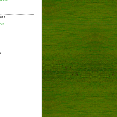
IES
ence
S