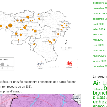
décembre 2
novembre 2
octobre 200
septembre 
août 2009
juillet 2009
juin 2009
mai 2009
avril 2009
mars 2009
février 2009
janvier 2009
décembre 2
ÉTIQUET
Air 
entrée sur Eghezée qui montre l’ensemble des parcs éoliens
b
ir (en recours ou en EIE).
avifaune
branc
nt prise d’assaut.
d'Etat
eghe
eneco 