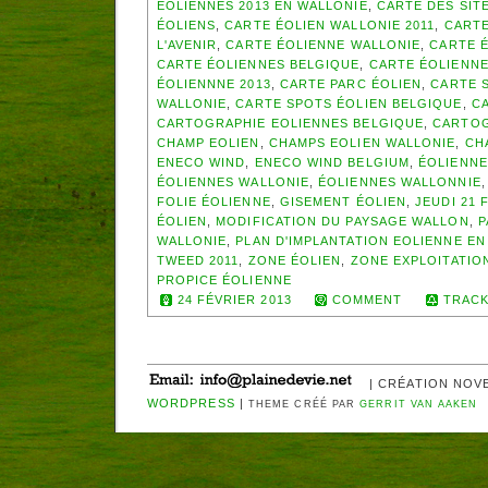
EOLIENNES 2013 EN WALLONIE
,
CARTE DES SIT
ÉOLIENS
,
CARTE ÉOLIEN WALLONIE 2011
,
CARTE
L'AVENIR
,
CARTE ÉOLIENNE WALLONIE
,
CARTE É
CARTE ÉOLIENNES BELGIQUE
,
CARTE ÉOLIENNE
ÉOLIENNNE 2013
,
CARTE PARC ÉOLIEN
,
CARTE S
WALLONIE
,
CARTE SPOTS ÉOLIEN BELGIQUE
,
CA
CARTOGRAPHIE EOLIENNES BELGIQUE
,
CARTOG
CHAMP EOLIEN
,
CHAMPS EOLIEN WALLONIE
,
CH
ENECO WIND
,
ENECO WIND BELGIUM
,
ÉOLIENNE
ÉOLIENNES WALLONIE
,
ÉOLIENNES WALLONNIE
FOLIE ÉOLIENNE
,
GISEMENT ÉOLIEN
,
JEUDI 21 
ÉOLIEN
,
MODIFICATION DU PAYSAGE WALLON
,
P
WALLONIE
,
PLAN D'IMPLANTATION EOLIENNE EN
TWEED 2011
,
ZONE ÉOLIEN
,
ZONE EXPLOITATIO
PROPICE ÉOLIENNE
24 FÉVRIER 2013
COMMENT
TRACK
| CRÉATION NOV
WORDPRESS
|
THEME CRÉÉ PAR
GERRIT VAN AAKEN