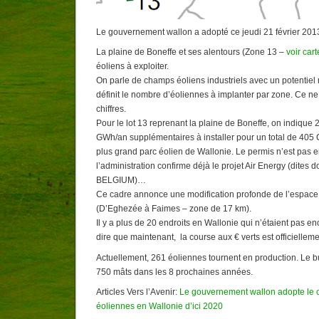
Le gouvernement wallon a adopté ce jeudi 21 février 2013
La plaine de Boneffe et ses alentours (Zone 13 –
voir cart
éoliens à exploiter.
On parle de champs éoliens industriels avec un potentiel
définit le nombre d’éoliennes à implanter par zone. Ce ne
chiffres.
Pour le lot 13 reprenant la plaine de Boneffe, on indique
GWh/an supplémentaires à installer pour un total de 405 
plus grand parc éolien de Wallonie. Le permis n’est pas 
l’administration confirme déjà le projet Air Energy (dit
BELGIUM)…
Ce cadre annonce une modification profonde de l’espace d
(D’Eghezée à Faimes – zone de 17 km).
Il y a plus de 20 endroits en Wallonie qui n’étaient pas e
dire que maintenant, la course aux € verts est officielleme
Actuellement, 261 éoliennes tournent en production. Le b
750 mâts dans les 8 prochaines années.
Articles Vers l’Avenir:
Le gouvernement wallon adopte le 
éoliennes en Wallonie d’ici 2020