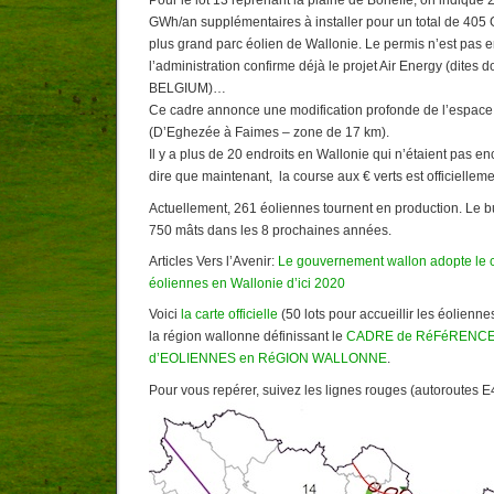
Pour le lot 13 reprenant la plaine de Boneffe, on indique
GWh/an supplémentaires à installer pour un total de 405 
plus grand parc éolien de Wallonie. Le permis n’est pas 
l’administration confirme déjà le projet Air Energy (dit
BELGIUM)…
Ce cadre annonce une modification profonde de l’espace d
(D’Eghezée à Faimes – zone de 17 km).
Il y a plus de 20 endroits en Wallonie qui n’étaient pas e
dire que maintenant, la course aux € verts est officielleme
Actuellement, 261 éoliennes tournent en production. Le b
750 mâts dans les 8 prochaines années.
Articles Vers l’Avenir:
Le gouvernement wallon adopte le 
éoliennes en Wallonie d’ici 2020
Voici
la carte officielle
(50 lots pour accueillir les éolienne
la région wallonne définissant le
CADRE de RéFéRENCE 
d’EOLIENNES en RéGION WALLONNE
.
Pour vous repérer, suivez les lignes rouges (autoroutes E