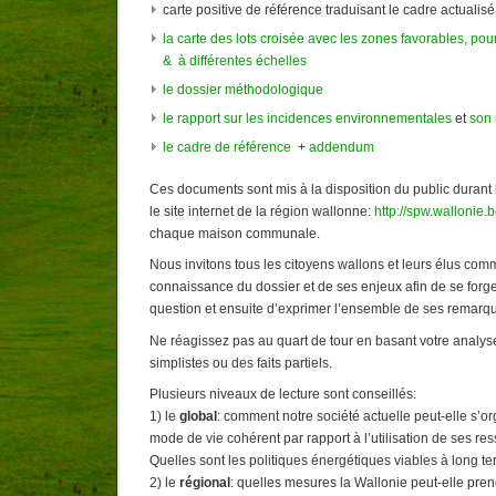
carte positive de référence traduisant le cadre actualisé
la carte des lots croisée avec les zones favorables, po
& à différentes échelles
le dossier méthodologique
le rapport sur les incidences environnementales
et
son
le cadre de référence
+
addendum
Ces documents sont mis à la disposition du public durant 
le site internet de la région wallonne:
http://spw.wallonie.
chaque maison communale.
Nous invitons tous les citoyens wallons et leurs élus co
connaissance du dossier et de ses enjeux afin de se forge
question et ensuite d’exprimer l’ensemble de ses remarqu
Ne réagissez pas au quart de tour en basant votre analys
simplistes ou des faits partiels.
Plusieurs niveaux de lecture sont conseillés:
1) le
global
: comment notre société actuelle peut-elle s’o
mode de vie cohérent par rapport à l’utilisation de ses re
Quelles sont les politiques énergétiques viables à long t
2) le
régional
: quelles mesures la Wallonie peut-elle pre