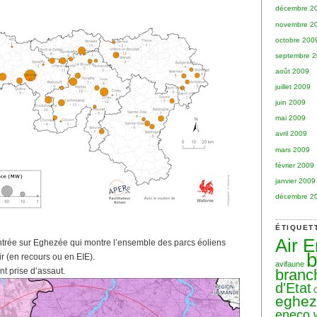
décembre 2
novembre 2
octobre 200
septembre 
août 2009
juillet 2009
juin 2009
mai 2009
avril 2009
mars 2009
février 2009
janvier 2009
décembre 2
ÉTIQUET
Air 
entrée sur Eghezée qui montre l’ensemble des parcs éoliens
b
ir (en recours ou en EIE).
avifaune
branc
nt prise d’assaut.
d'Etat
eghe
eneco 