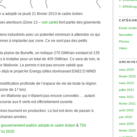
7. EPAW.org
a adopté ce jeudi 21 février 2013 le cadre éolien.
CATÉGOR
 ses alentours (Zone 13 –
voir carte
) font partie des gisements
Etude incid
ens industriels avec un potentiel minimum à atteindre ce qui
Nouvelles
ennes à implanter par zone. Ce ne sont pas des petits
Photos
Video
 la plaine de Boneffe, on indique 270 GWh/an existant et 135
à installer pour un total de 405 GWh/an. Ce sera de loin, le
ARCHIVE
de Wallonie. Le permis n’est pas encore validé que
mars 2025
me déjà le projet Air Energy (dites dorénavant ENECO WIND
février 2025
mars 2022
dification profonde de l’espace de vie de toute la région
zone de 17 km).
juillet 2021
ts en Wallonie qui n’étaient pas encore convoités … autant
mars 2021
course aux € verts est officiellement ouverte.
février 2021
août 2020
nnes tournent en production. Le but est donc de passer à
ochaines années.
juin 2020
mars 2020
 gouvernement wallon adopte le cadre éolien
&
750
février 2020
’ici 2020