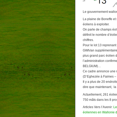
Le gouvernement wallon 
La plaine de Boneffe et
éoliens à exploiter.
On parle de champs éoli
définit le nombre d’éoli
chiffres.
Pour le lot 13 reprenant
GWh/an supplémentaires 
plus grand parc éolien 
l’administration confir
BELGIUM)…
Ce cadre annonce une mo
(D’Eghezée à Faimes – 
Il y a plus de 20 endroi
dire que maintenant, la 
Actuellement, 261 éolie
750 mâts dans les 8 pr
Articles Vers l’Avenir:
Le
éoliennes en Wallonie d