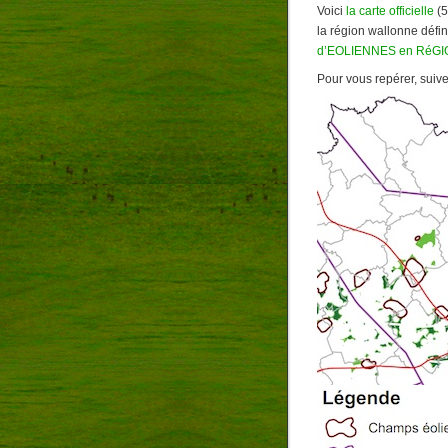
Voici
la carte officielle
(5
la région wallonne défin
d’EOLIENNES en RéG
Pour vous repérer, suiv