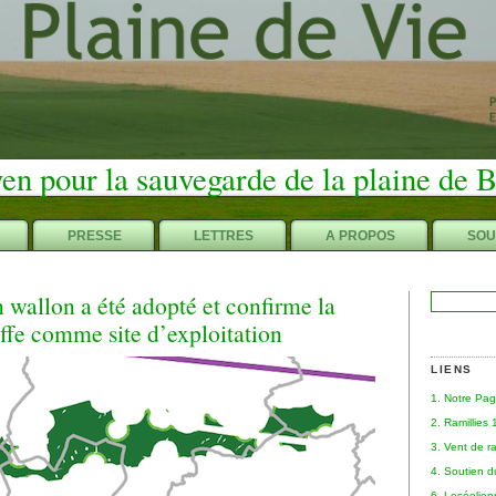
en pour la sauvegarde de la plaine de 
PRESSE
LETTRES
A PROPOS
SOU
 wallon a été adopté et confirme la
Rechercher :
ffe comme site d’exploitation
LIENS
1. Notre Pa
2. Ramillies
3. Vent de r
4. Soutien 
6. Leséolie