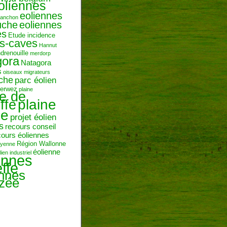
oliennes
eoliennes
ranchon
uche
eoliennes
es
Etude incidence
es-caves
Hannut
ndrenouille
merdorp
gora
Natagora
s
oiseaux migrateurs
uche
parc éolien
erwez
plaine
ne de
plaine
ffe
ie
projet éolien
s
recours conseil
cours éoliennes
Région Wallonne
toyenne
éolienne
lien industriel
ennes
ffe
ennes
zée