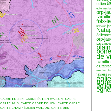
e
eolien
eoliennes b
orp-ja
ramilli
folx-l
ja
hélécine
Nata
éolienne
orp-ja
paysage
p
plai
bone
de v
ramillie
d'Etat
re
réaction ci
taviers
éo
éoli
bone
éoli
eghe
,
CADRE ÉOLIEN
,
CADRE ÉOLIEN WALLON
,
CADRE
,
CARTE 2013
,
CARTE CADRE ÉOLIEN
,
CARTE CADRE
,
CARTE CHAMP ÉOLIEN WALLON
,
CARTE DES