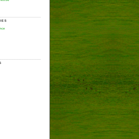
IES
ence
S