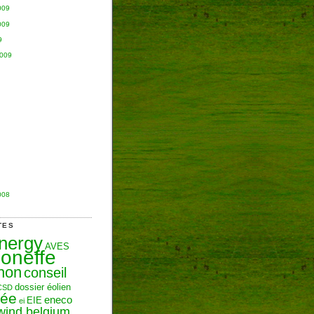
009
009
9
2009
008
TES
Energy
AVES
oneffe
hon
conseil
dossier éolien
CSD
zée
eneco
EIE
ei
wind belgium