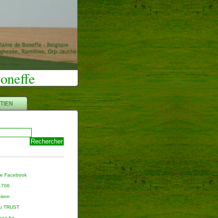
Boneffe
TIEN
ge Facebook
 1706
aison
du TRUST
nnes.be