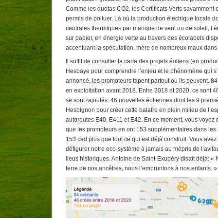
Comme les quotas CO2, les Certificats Verts savamment 
permis de polluer. Là où la production électrique locale d
centrales thermiques par manque de vent ou de soleil, l’én
sur papier, en énergie verte au travers des écolabels disp
accentuant la spéculation, mère de nombreux maux dans 
Il suffit de consulter la carte des projets éoliens (en produ
Hesbaye pour comprendre l’enjeu et le phénomène qui s
annoncé, les promoteurs tapent partout où ils peuvent. 84
en exploitation avant 2018. Entre 2018 et 2020, ce sont 
se sont rajoutés. 46 nouvelles éoliennes dont les 9 premi
Hesbignon pour créer cette balafre en plein milieu de l’es
autoroutes E40, E411 et E42. En ce moment, vous voyez 
que les promoteurs en ont 153 supplémentaires dans les 
153 cad plus que tout ce qui est déjà construit. Vous avez
défigurer notre eco-système à jamais au mépris de l’avif
lieus historiques. Antoine de Saint-Exupéry disait déjà: «
terre de nos ancêtres, nous l’empruntons à nos enfants. »