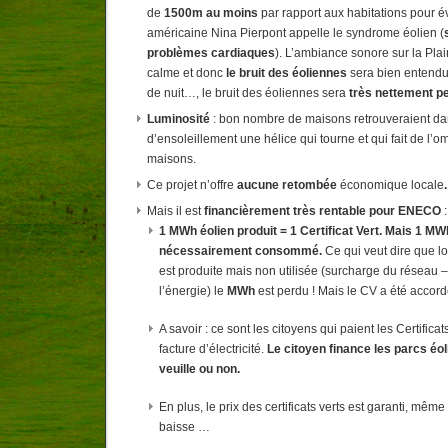
de
1500m au moins
par rapport aux habitations pour év
américaine Nina Pierpont appelle le syndrome éolien (
problèmes cardiaques
). L’ambiance sonore sur la Plai
calme et donc
le bruit des éoliennes
sera bien entendu
de nuit…, le bruit des éoliennes sera
très
nettement pe
Luminosité
: bon nombre de maisons retrouveraient da
d’ensoleillement une hélice qui tourne et qui fait de l’o
maisons.
Ce projet n’offre
aucune retombée
économique locale
.
Mais il est
financièrement très rentable pour ENECO
:
1 MWh éolien produit = 1 Certificat Vert. Mais 1 MW
nécessairement consommé.
Ce qui veut dire que lo
est produite mais non utilisée (surcharge du réseau 
l’énergie) le
MWh
est perdu ! Mais le CV a été accor
A savoir : ce sont les citoyens qui paient les Certificats
facture d’électricité.
Le citoyen finance les parcs éoli
veuille ou non.
En plus, le prix des certificats verts est garanti, même
baisse …