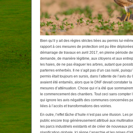
Bien qu’il y ait des règles strictes liées au permis lui-mêm
rapport à ces mesures de protection ont pu être déplorées
démarrage de travaux en avril 2017, en pleine période de n
demande, de manière légitime, aux citoyens et aux entrep
les haies, de ne pas élaguer les arbres, autant que possib
parterres enherbés. Il ne s’agit pas d’un cas isolé, puisqu
permis était toujours en sursis, dans l’attente de l’avis du
avaient été entamés, alors que le DNF devait constater 
mesures d’atténuation. Chose qui n’a été que sommairem
le commencement des chantiers. Tout ceci sans compter 
qui ignore les avis négatifs des communes concernées p
liées à l’accès et transformations des voiries.
En outre, l’effet tâche d’huile n’est pas une illusion. Les 
public encore trop généreusement attribué aux multinatio
les parcs industriels existants et de créer de nouveaux pr
planification globale. Ici règne l’anarchie et les prises d’