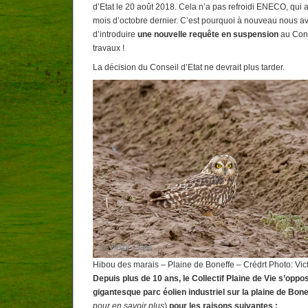
d’Etat le 20 août 2018. Cela n’a pas refroidi ENECO, qui a
mois d’octobre dernier. C’est pourquoi à nouveau nous av
d’introduire
une nouvelle
requête en suspension
au Cons
travaux !
La décision du Conseil d’Etat ne devrait plus tarder.
Hibou des marais – Plaine de Boneffe – Crédrt Photo: Vic
Depuis plus de 10 ans, le Collectif Plaine de Vie s’oppo
gigantesque parc éolien industriel sur la plaine de Bon
pour en savoir plus
)
pour les raisons suivantes :