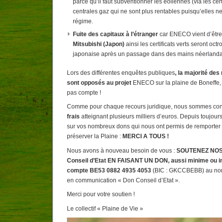
parce qu’il faut subventionner les éoliennes (via les certi
centrales gaz qui ne sont plus rentables puisqu’elles ne
régime.
Fuite des capitaux à l’étranger
car ENECO vient d’êtr
Mitsubishi (Japon)
ainsi les certificats verts seront oc
japonaise après un passage dans des mains néerlanda
Lors des différentes enquêtes publiques
, la majorité des
sont opposés au projet
ENECO sur la plaine de Boneffe, m
pas compte !
Comme pour chaque recours juridique, nous sommes con
frais
atteignant plusieurs milliers d’euros. Depuis toujou
sur vos nombreux dons qui nous ont permis de remporter 
préserver la Plaine :
MERCI A TOUS !
Nous avons à nouveau besoin de vous :
SOUTENEZ NOS 
Conseil d’Etat EN FAISANT UN DON, aussi minime ou impo
compte BE53 0882 4935 4053
(BIC : GKCCBEBB) au nom 
en communication « Don Conseil d’Etat ».
Merci pour votre soutien !
Le collectif « Plaine de Vie »