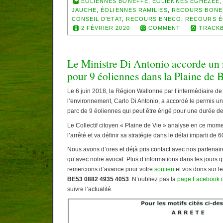
ÉOLIENNES BONEFFE
,
ÉOLIENNES EGHEZÉE
JAUCHE
,
ÉOLIENNES RAMILIES
,
RECOURS BONE
CONSEIL D'ETAT
,
RECOURS ENECO
,
RECOURS É
2 FÉVRIER 2020
COMMENT
TRACKB
Le Ministre Di Antonio accorde un
pour 9 éoliennes dans la Plaine de 
Le 6 juin 2018, la Région Wallonne par l’intermédiaire de
l’environnement, Carlo Di Antonio, a accordé le permis un
parc de 9 éoliennes qui peut être érigé pour une durée d
Le Collectif citoyen « Plaine de Vie » analyse en ce mom
l’arrêté et va définir sa stratégie dans le délai imparti de 6
Nous avons d’ores et déjà pris contact avec nos partenair
qu’avec notre avocat. Plus d’informations dans les jours 
remercions d’avance pour votre
soutien
et vos dons sur l
BE53 0882 4935 4053
. N’oubliez pas la
page Facebook d
suivre l’actualité.