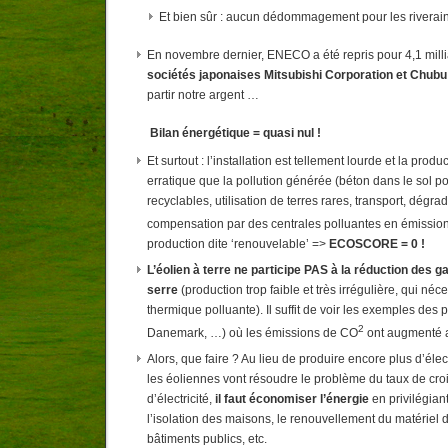
Et bien sûr : aucun dédommagement pour les riverai
En novembre dernier, ENECO a été repris pour 4,1 milli
sociétés japonaises Mitsubishi Corporation et Chubu
partir notre argent …
Bilan énergétique = quasi nul !
Et surtout : l’installation est tellement lourde et la produ
erratique que la pollution générée (béton dans le sol p
recyclables, utilisation de terres rares, transport, dégra
compensation par des centrales polluantes en émissio
production dite ‘renouvelable’ =>
ECOSCORE = 0 !
L’éolien à terre ne participe PAS à la réduction des ga
serre
(production trop faible et très irrégulière, qui néc
thermique polluante). Il suffit de voir les exemples des
2
Danemark, …) où les émissions de CO
ont augmenté a
Alors, que faire ? Au lieu de produire encore plus d’électr
les éoliennes vont résoudre le problème du taux de c
d’électricité,
il faut économiser l’énergie
en privilégian
l’isolation des maisons, le renouvellement du matériel 
bâtiments publics, etc.