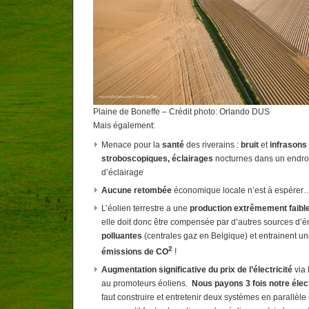
Plaine de Boneffe – Crédit photo: Orlando DUS
Mais également:
Menace pour la
santé
des riverains :
bruit
et
infrasons
stroboscopiques,
éclairages
nocturnes dans un endro
d’éclairage
Aucune retombée
économique locale n’est à espérer
L’éolien terrestre a une
production extrêmement faibl
elle doit donc être compensée par d’autres sources d’éne
polluantes
(centrales gaz en Belgique) et entrainent u
2
émissions de CO
!
Augmentation significative du prix de l’électricité
via 
au promoteurs éoliens.
Nous payons 3 fois notre élect
faut construire et entretenir deux systèmes en parallèle 