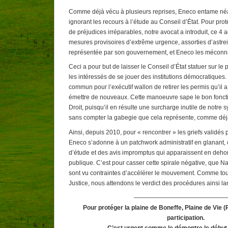
Comme déjà vécu à plusieurs reprises, Eneco entame néa
ignorant les recours à l’étude au Conseil d’État. Pour pro
de préjudices irréparables, notre avocat a introduit, ce 
mesures provisoires d’extrême urgence, assorties d’astrei
représentée par son gouvernement, et Eneco les méconn
Ceci a pour but de laisser le Conseil d’État statuer sur l
les intéressés de se jouer des institutions démocratiques. 
commun pour l’exécutif wallon de retirer les permis qu’il 
émettre de nouveaux. Cette manoeuvre sape le bon fonct
Droit, puisqu’il en résulte une surcharge inutile de notre 
sans compter la gabegie que cela représente, comme dé
Ainsi, depuis 2010, pour « rencontrer » les griefs validés 
Eneco s’adonne à un patchwork administratif en glanant, 
d’étude et des avis impromptus qui apparaissent en deho
publique. C’est pour casser cette spirale négative, que N
sont vu contraintes d’accélérer le mouvement. Comme tout
Justice, nous attendons le verdict des procédures ainsi l
———————————————
Pour protéger la plaine de
Boneffe
,
Plaine de Vie
(P
participation.
C’est urgent comme le démontre le début