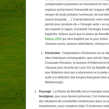
compensation proposées ne résoudront en rien 
espèces recherchent l’immensité de l’espace off
vierges de toute pollution lumineuse, de tout élé
source bruyante, …). Il serait aberrant, voire irr
permis pour produire de « l’énergie verte » en a
des experts à l’appui, d’anéantir l’écologie d’une
fragilisée. Notons aussi que le plaine de Boneff
Natura 2000
qui sera fragilisé par le parc éolien 
chauves-souris, oiseaux sédentaires, nicheurs e
Patrimoine
: l’implantation d’éoliennes en ce si
sites historiques remarquables, que soit de l’ép
Chaussée Romaine, le tumulus d’Hottomont et d’
l’époque plus récente de Louis XIV (la Bataille 
que Waterloo mais qui a néanmoins vu la perte 
suite à la défection des troupes françaises face
Marlborough).
Paysage
: La Plaine de Boneffe est un exemple re
hesbignon
, que nous devons préserver. Cet immense 
des situations de covisibilités nombreuses dans ce 
Actuellement, nous comptons déjà 73 éoliennes visib