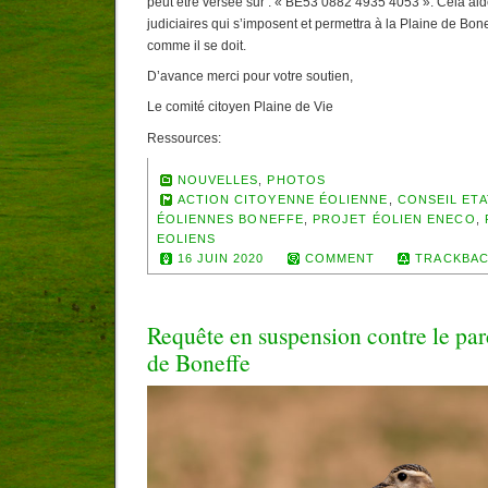
peut être versée sur : « BE53 0882 4935 4053 ». Cela ai
judiciaires qui s’imposent et permettra à la Plaine de Bon
comme il se doit.
D’avance merci pour votre soutien,
Le comité citoyen Plaine de Vie
Ressources:
NOUVELLES
,
PHOTOS
ACTION CITOYENNE ÉOLIENNE
,
CONSEIL ETA
ÉOLIENNES BONEFFE
,
PROJET ÉOLIEN ENECO
,
EOLIENS
16 JUIN 2020
COMMENT
TRACKBAC
Requête en suspension contre le pa
de Boneffe