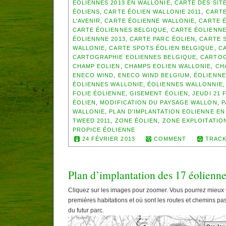
EOLIENNES 2013 EN WALLONIE
,
CARTE DES SIT
ÉOLIENS
,
CARTE ÉOLIEN WALLONIE 2011
,
CARTE
L'AVENIR
,
CARTE ÉOLIENNE WALLONIE
,
CARTE É
CARTE ÉOLIENNES BELGIQUE
,
CARTE ÉOLIENNE
ÉOLIENNNE 2013
,
CARTE PARC ÉOLIEN
,
CARTE S
WALLONIE
,
CARTE SPOTS ÉOLIEN BELGIQUE
,
CA
CARTOGRAPHIE EOLIENNES BELGIQUE
,
CARTOG
CHAMP EOLIEN
,
CHAMPS EOLIEN WALLONIE
,
CH
ENECO WIND
,
ENECO WIND BELGIUM
,
ÉOLIENNE
ÉOLIENNES WALLONIE
,
ÉOLIENNES WALLONNIE
FOLIE ÉOLIENNE
,
GISEMENT ÉOLIEN
,
JEUDI 21 
ÉOLIEN
,
MODIFICATION DU PAYSAGE WALLON
,
P
WALLONIE
,
PLAN D'IMPLANTATION EOLIENNE EN
TWEED 2011
,
ZONE ÉOLIEN
,
ZONE EXPLOITATIO
PROPICE ÉOLIENNE
24 FÉVRIER 2013
COMMENT
TRACK
Plan d’implantation des 17 éolienn
Cliquez sur les images pour zoomer. Vous pourrez mieux v
premières habitations et où sont les routes et chemins p
du futur parc.