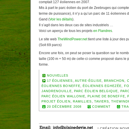
comptait 127 éoliennes en 2007.
Mis à part le parc éolien du port de Zeebruges qui compte
terme de puissance), il n’y a qu’un parc de 11 éoliennes 
Gand (
Voir les détails
).
Il s’agit dans les deux cas de sites industriels …
Voici un aperçu de tous les projets
en Flandres
.
Le site web
TheWindPower.net
tient une liste à jour des 
(Soit 69 parcs)
Encore une fois, on peut se poser la question sur le nombr
taille (100 m + 50 m) de celle-ci comme proposé dans le 
forme.
NOUVELLES
17 ÉOLIENNES
,
AUTRE-ÉGLISE
,
BRANCHON
,
ÉOLIENNES BONEFFE
,
ÉOLIENNES EGHEZÉE
,
FO
JANDRENOUILLE
,
PARC ÉOLIEN BELGIQUE
,
PAR
PARC ÉOLIEN WALLONIE
,
PLAINE DE BONEFFE
,
PROJET ÉOLIEN
,
RAMILLIES
,
TAVIERS
,
THEWIND
20 DÉCEMBRE 2008
COMMENT
TRA
| CRÉATION NOV