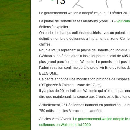
Le gouvernement wallon a adopté ce jeudi 21 février 2013
La plaine de Boneffe et ses alentours (Zone 13 –
voir cart
éoliens à exploiter.
On parle de champs éoliens industriels avec un potentiel
définit le nombre d’éoliennes à implanter par zone. Ce ne
chiffres.
Pour le lot 13 reprenant la plaine de Boneffe, on indique
GWh/an supplémentaires à installer pour un total de 405 
plus grand parc éolien de Wallonie. Le permis n’est pas 
l’administration confirme déjà le projet Air Energy (dit
BELGIUM)…
Ce cadre annonce une modification profonde de l’espace d
(D’Eghezée à Faimes – zone de 17 km).
Il y a plus de 20 endroits en Wallonie qui n’étaient pas e
dire que maintenant, la course aux € verts est officielleme
Actuellement, 261 éoliennes tournent en production. Le b
750 mâts dans les 8 prochaines années.
Articles Vers l’Avenir:
Le gouvernement wallon adopte le 
éoliennes en Wallonie d’ici 2020