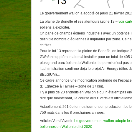
Le gouvernement wallon a adopté ce jeudi 21 février 2013
La plaine de Boneffe et ses alentours (Zone 13 –
voir cart
éoliens à exploiter.
On parle de champs éoliens industriels avec un potentiel
définit le nombre d’éoliennes à implanter par zone. Ce ne
chiffres.
Pour le lot 13 reprenant la plaine de Boneffe, on indique
GWh/an supplémentaires à installer pour un total de 405 
plus grand parc éolien de Wallonie. Le permis n’est pas 
l’administration confirme déjà le projet Air Energy (dit
BELGIUM)…
Ce cadre annonce une modification profonde de l’espace d
(D’Eghezée à Faimes – zone de 17 km).
Il y a plus de 20 endroits en Wallonie qui n’étaient pas e
dire que maintenant, la course aux € verts est officielleme
Actuellement, 261 éoliennes tournent en production. Le b
750 mâts dans les 8 prochaines années.
Articles Vers l’Avenir:
Le gouvernement wallon adopte le 
éoliennes en Wallonie d’ici 2020