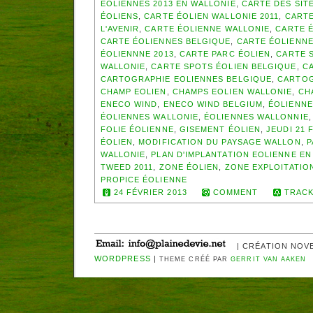
EOLIENNES 2013 EN WALLONIE
,
CARTE DES SIT
ÉOLIENS
,
CARTE ÉOLIEN WALLONIE 2011
,
CARTE
L'AVENIR
,
CARTE ÉOLIENNE WALLONIE
,
CARTE É
CARTE ÉOLIENNES BELGIQUE
,
CARTE ÉOLIENNE
ÉOLIENNNE 2013
,
CARTE PARC ÉOLIEN
,
CARTE S
WALLONIE
,
CARTE SPOTS ÉOLIEN BELGIQUE
,
CA
CARTOGRAPHIE EOLIENNES BELGIQUE
,
CARTOG
CHAMP EOLIEN
,
CHAMPS EOLIEN WALLONIE
,
CH
ENECO WIND
,
ENECO WIND BELGIUM
,
ÉOLIENNE
ÉOLIENNES WALLONIE
,
ÉOLIENNES WALLONNIE
FOLIE ÉOLIENNE
,
GISEMENT ÉOLIEN
,
JEUDI 21 
ÉOLIEN
,
MODIFICATION DU PAYSAGE WALLON
,
P
WALLONIE
,
PLAN D'IMPLANTATION EOLIENNE EN
TWEED 2011
,
ZONE ÉOLIEN
,
ZONE EXPLOITATIO
PROPICE ÉOLIENNE
24 FÉVRIER 2013
COMMENT
TRACK
| CRÉATION NOV
WORDPRESS
|
THEME CRÉÉ PAR
GERRIT VAN AAKEN