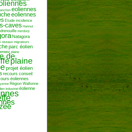
oliennes
eoliennes
ranchon
uche
eoliennes
es
Etude incidence
es-caves
Hannut
ndrenouille
merdorp
gora
Natagora
s
oiseaux migrateurs
uche
parc éolien
erwez
plaine
ne de
plaine
ffe
ie
projet éolien
s
recours conseil
cours éoliennes
Région Wallonne
toyenne
éolienne
lien industriel
ennes
ffe
ennes
zée