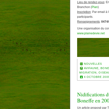
Lieu de rendez-vous
: E
Branchon (
Plan
)
Inscription
: Par email à
participants.
Renseignements
:
0474
Une organisation du co
www.plainedevie.net
NOUVELLES
AVIFAUNE
,
BONE
MIGRATION
,
OISEA
4 OCTOBRE 200
Nidifications 
Boneffe en 20
Un article proposé par 