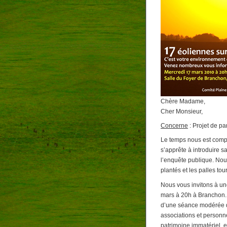
Chère Madame,
Cher Monsieur,
Concerne
: Projet de pa
Le temps nous est compté
s’apprête à introduire 
l’enquête publique. Nous
plantés et les palles t
Nous vous invitons à un
mars à 20h à Branchon. 
d’une séance modérée d
associations et personn
patrimoine immatériel, e