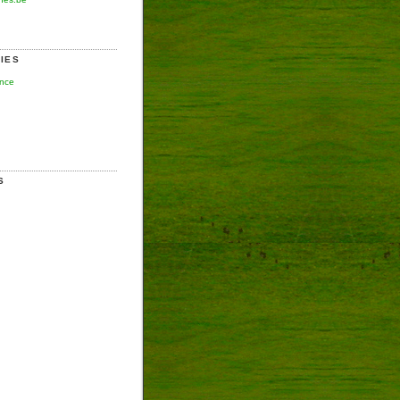
IES
ence
S