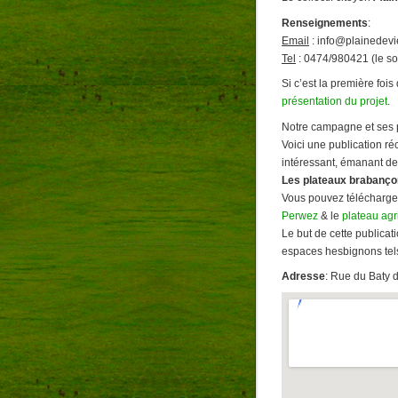
Renseignements
:
Email
: info@plainedevi
Tel
: 0474/980421 (le so
Si c’est la première fois
présentation du projet
.
Notre campagne et ses p
Voici une publication r
intéressant, émanant de
Les plateaux brabanço
Vous pouvez télécharge
Perwez
& le
plateau ag
Le but de cette publicat
espaces hesbignons tel
Adresse
: Rue du Baty 