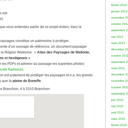
février 2013
janvier 2013
e.net
novembre 2
ir)
octobre 201
 que vous entendez parler de ce projet éolien, lisez la
septembre 
mai 2012
aysages constitue un patrimoine à protéger.
mars 2012
écente d’un ouvrage de référence, un document paysager
décembre 2
 la Région Wallonne : «
Atlas des Paysages de Wallonie.
octobre 201
ns et hesbignons »
septembre 2
r les PDFs et admirer au passage les superbes photos:
mars 2011
ricole Namurois
.
décembre 2
ion est justement de protéger les paysages et e.a. les grands
s que la
plaine de Boneffe
.
novembre 2
octobre 201
de Branchon, 4 à 5310 Branchon
septembre 
juin 2010
mai 2010
avril 2010
mars 2010
février 2010