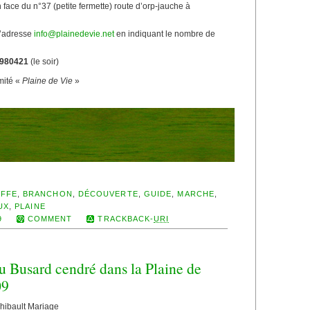
n face du n°37 (petite fermette) route d’orp-jauche à
 l’adresse
info@plainedevie.net
en indiquant le nombre de
/980421
(le soir)
mité «
Plaine de Vie
»
FFE
,
BRANCHON
,
DÉCOUVERTE
,
GUIDE
,
MARCHE
,
UX
,
PLAINE
9
COMMENT
TRACKBACK-
URI
du Busard cendré dans la Plaine de
09
Thibault Mariage