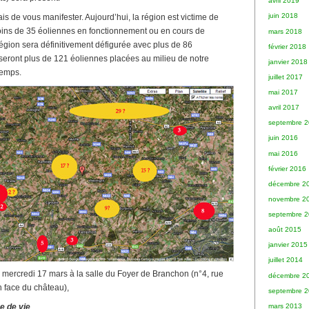
avril 2019
juin 2018
s de vous manifester. Aujourd’hui, la région est victime de
ins de 35 éoliennes en fonctionnement ou en cours de
mars 2018
région sera définitivement défigurée avec plus de 86
février 2018
 seront plus de 121 éoliennes placées au milieu de notre
janvier 2018
temps.
juillet 2017
mai 2017
avril 2017
septembre 
juin 2016
mai 2016
février 2016
décembre 2
novembre 2
septembre 
août 2015
janvier 2015
juillet 2014
e mercredi 17 mars à la salle du Foyer de Branchon (n°4, rue
décembre 2
 face du château),
septembre 
mars 2013
e de vie