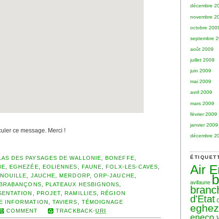
décembre 2
novembre 2
octobre 200
septembre 
août 2009
juillet 2009
juin 2009
mai 2009
avril 2009
mars 2009
février 2009
janvier 2009
rculer ce message. Merci !
décembre 2
ÉTIQUET
LAS DES PAYSAGES DE WALLONIE
,
BONEFFE
,
Air 
BE
,
EGHEZÉE
,
EOLIENNES
,
FAUNE
,
FOLX-LES-CAVES
,
b
NOUILLE
,
JAUCHE
,
MERDORP
,
ORP-JAUCHE
,
avifaune
 BRABANÇONS
,
PLATEAUX HESBIGNONS
,
branc
SENTATION
,
PROJET
,
RAMILLIES
,
RÉGION
d'Etat
E INFORMATION
,
TAVIERS
,
TÉMOIGNAGE
eghe
COMMENT
TRACKBACK-
URI
eneco 