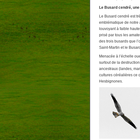
Le Busard cendré, une
Le Busard cendré est tr
emblématique de notre av
louvoyant à faible hau
prisé par tous les amateu
des trois busards que l’
Saint-Martin et le Busar
Menacée à l’échelle oue
surtout de la destruction
ancestraux (landes, mara
cultures céréalières ce
Hesbignones.