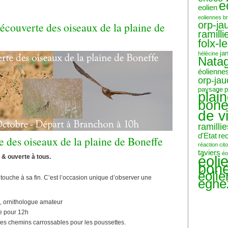
e
eolien
eoliennes b
orp-ja
écouverte des oiseaux de la plaine de
ramilli
folx-l
ja
hélécine
Nata
éolienne
orp-ja
paysage
p
plai
bone
de v
ramillie
d'Etat
re
e des oiseaux de la plaine de Boneffe
réaction ci
taviers
éo
éoli
 & ouverte à tous.
bone
éoli
touche à sa fin. C’est l’occasion unique d’observer une
eghe
e, ornithologue amateur
ue pour 12h
 des chemins carrossables pour les poussettes.