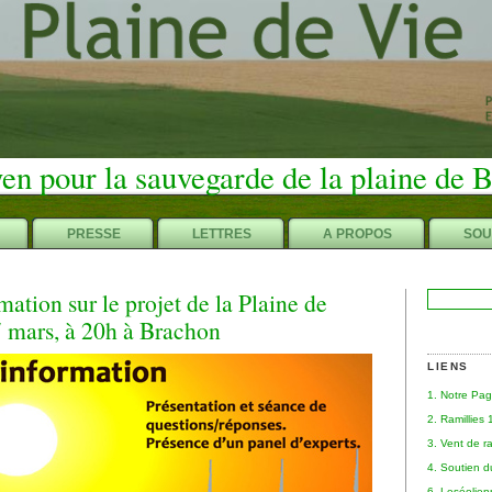
en pour la sauvegarde de la plaine de 
PRESSE
LETTRES
A PROPOS
SOU
ation sur le projet de la Plaine de
Rechercher :
7 mars, à 20h à Brachon
LIENS
1. Notre Pa
2. Ramillies
3. Vent de r
4. Soutien 
6. Leséolie