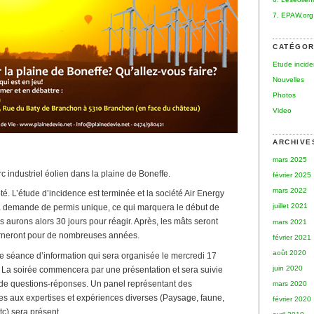
7. EPAW.org
CATÉGOR
Etude incid
Nouvelles
Photos
Video
ARCHIVE
mars 2025
rc industriel éolien dans la plaine de Boneffe.
février 2025
mars 2022
. L’étude d’incidence est terminée et la société Air Energy
juillet 2021
sa demande de permis unique, ce qui marquera le début de
 aurons alors 30 jours pour réagir. Après, les mâts seront
mars 2021
ourneront pour de nombreuses années.
février 2021
août 2020
e séance d’information qui sera organisée le mercredi 17
juin 2020
La soirée commencera par une présentation et sera suivie
e questions-réponses. Un panel représentant des
mars 2020
es aux expertises et expériences diverses (Paysage, faune,
février 2020
tc) sera présent.