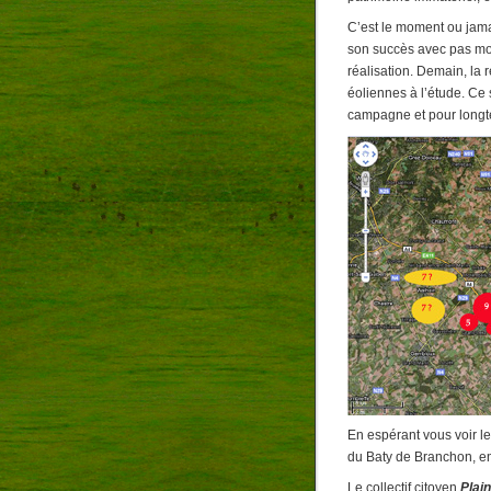
C’est le moment ou jamai
son succès avec pas mo
réalisation. Demain, la 
éoliennes à l’étude. Ce
campagne et pour long
En espérant vous voir l
du Baty de Branchon, en
Le collectif citoyen
Plain