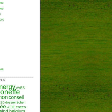
009
009
9
2009
008
TES
Energy
AVES
oneffe
hon
conseil
dossier éolien
CSD
zée
eneco
EIE
ei
wind belgium