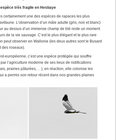
 espèce très fragile en Hesbaye
ès certainement une des espèces de rapaces les plus
ifaune. L’observation d’un mâle adulte (gris, noir et blanc)
teur au dessus d’un immense champ de blé reste un moment
rs de la vie sauvage. C’est le plus élégant et le plus rare
on peut observer en Wallonie (les deux autres sont le Busard
d des roseaux).
st-européenne, c’est une espèce protégée qui souffre
 par l’agriculture moderne de ses lieux de nidifications
is, prairies pâturées, …), en réaction, elle colonise les
 qui a permis son retour récent dans nos grandes plaines