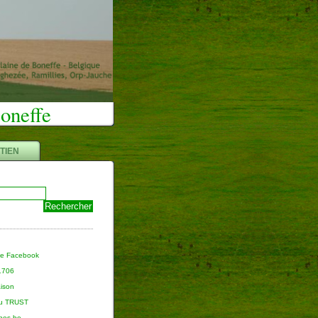
Boneffe
TIEN
ge Facebook
 1706
aison
du TRUST
nnes.be