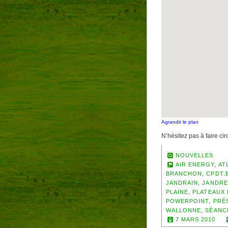
Agrandir le plan
N’hésitez pas à faire ci
NOUVELLES
AIR ENERGY
,
AT
BRANCHON
,
CPDT.
JANDRAIN
,
JANDRE
PLAINE
,
PLATEAUX
POWERPOINT
,
PRÉ
WALLONNE
,
SÉANC
7 MARS 2010