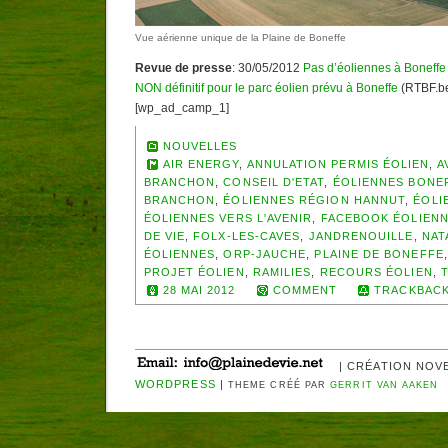
Vue aérienne unique de la Plaine de Boneffe
Revue de presse
: 30/05/2012
Pas d’éoliennes à Boneffe
NON définitif pour le parc éolien prévu à Boneffe
(RTBF.b
[wp_ad_camp_1]
NOUVELLES
AIR ENERGY
,
ANNULATION PERMIS ÉOLIEN
,
A
BRANCHON
,
CONSEIL D'ETAT
,
ÉOLIENNES BONE
BRANCHON
,
ÉOLIENNES RÉGION HANNUT
,
ÉOLI
ÉOLIENNES VERS L'AVENIR
,
FACEBOOK ÉOLIEN
DE VIE
,
FOLX-LES-CAVES
,
JANDRENOUILLE
,
NAT
ÉOLIENNES
,
ORP-JAUCHE
,
PLAINE DE BONEFFE
PROJET ÉOLIEN
,
RAMILIES
,
RECOURS ÉOLIEN
,
28 MAI 2012
COMMENT
TRACKBACK
| CRÉATION NOV
WORDPRESS
|
THEME CRÉÉ PAR
GERRIT VAN AAKEN