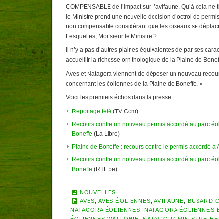
COMPENSABLE de l’impact sur l’avifaune. Qu’à cela ne tien
le Ministre prend une nouvelle décision d’octroi de permi
non compensable considérant que les oiseaux se déplacer
Lesquelles, Monsieur le Ministre ?
Il n’y a pas d’autres plaines équivalentes de par ses carac
accueillir la richesse ornithologique de la Plaine de Bonef
Aves et Natagora viennent de déposer un nouveau recour
concernant les éoliennes de la Plaine de Boneffe. »
Voici les premiers échos dans la presse:
Reportage télé
(TV Com)
Recours contre un nouveau permis accordé au parc éoli
Boneffe
(La Libre)
Plaine de Boneffe : recours contre le permis accordé à 
Recours contre un nouveau permis accordé au parc éoli
Boneffe
(RTL.be)
NOUVELLES
AVES
,
AVES ÉOLIENNES
,
AVIFAUNE
,
BUSARD 
NATAGORA ÉOLIENNES
,
NATAGORA ÉOLIENNES 
ÉOLIENNES WALLONIE
,
NATAGORA MINISTRE HE