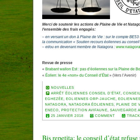
Merci de soutenir les actions de Plaine de Vie et Natag
l’ensemble des frais engagés:
– en versant un don à Plaine de Vie : sur le compte BE5
la communication « Soutien recours éoliennes au conseil 
– et/ou en devenant membre de Natagora :
www.natagora
Revue de presse
«
Brabant wallon Est : pas d’éoliennes sur la Plaine de Bo
«
Éolien: le 4e «non» du Conseil d’État
» (Vers l’Avenir)
NOUVELLES
ARRÊT ÉOLIENNES CONSEIL D'ÉTAT
,
CONSEIL
EGHEZÉE
,
EOLIENNES ORP-JAUCHE
,
EOLIENNES
NATAGORA
,
NATAGORA ÉOLIENNES
,
PLAINE DE 
ENECO
,
PROTECTION AVIFAUNE
,
SAUVEGARDE A
25 JANVIER 2018
COMMENT
TRACK
Bis repetita: le conseil d’état refu