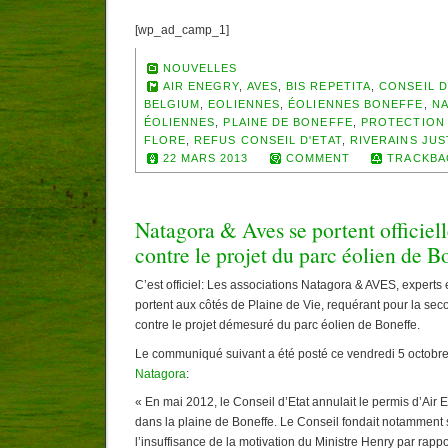
[wp_ad_camp_1]
NOUVELLES
AIR ENEGRY
,
AVES
,
BIS REPETITA
,
CONSEIL D
BELGIUM
,
EOLIENNES
,
ÉOLIENNES BONEFFE
,
N
ÉOLIENNES
,
PLAINE DE BONEFFE
,
PROTECTION
FLORE
,
REFUS CONSEIL D'ETAT
,
RIVERAINS JUS
22 MARS 2013
COMMENT
TRACKBA
Natagora & Aves se portent officiel
contre le projet du parc éolien de B
C’est officiel: Les associations Natagora & AVES, expert
portent aux côtés de Plaine de Vie, requérant pour la sec
contre le projet démesuré du parc éolien de Boneffe.
Le communiqué suivant a été posté ce vendredi 5 octobre
Natagora
:
« En mai 2012, le Conseil d’Etat annulait le permis d’Air
dans la plaine de Boneffe. Le Conseil fondait notamment 
l’insuffisance de la motivation du Ministre Henry par rap