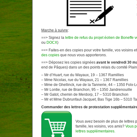
Marche à suivre
:
==> Signez la
lettre de refus du projet éolien de Boneffe 
ou
DOCX
)
==> Faites-en des copies pour votre famille, vos voisins 
des copies
que nous vous apporterons.
==> Déposez les copies signées
avant le vendredi 30 m
end de Pâques) dans un des points relais du comité Plain
– Mr d’Huart, rue du Wayaux, 19 – 1367 Ramillies
– Mme Nicolas, rue du Wayaux, 21 – 1367 Ramillies
– Mme de Ghellinck, rue de la Tannerie, 44 – 1350 Folx-
– Mr Lontie, rue de Branchon, 95 – 1350 Jandrenouille
– Mr Gatot, chemin de Merdorp, 17 – 5310 Branchon
– Mr et Mme Dubrunfaut-Jacquet, Bas Tige 16b – 5310 Ta
Commander des lettres de protestation supplémentair
Vous avez besoin de plus de lettres p
famille, les voisins, vos amis?
Vous 
lettres supplémentaires.