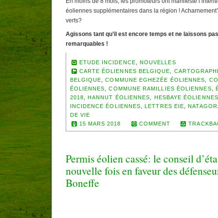
En moins de 8 mois, les promoteurs ont manifesté l’intent
éoliennes supplémentaires dans la région ! Acharnement?
verts?
Agissons tant qu’il est encore temps et ne laissons pas
remarquables !
ETUDE INCIDENCE
,
NOUVELLES
CARTE ÉOLIENNES BELGIQUE
,
CARTOGRAPHI
BELGIQUE
,
COMMUNE EGHEZÉE ÉOLIENNES
,
CO
ÉOLIENNES
,
COMMUNE RAMILLIES ÉOLIENNES
,
2018
,
HANNUT ÉOLIENNES
,
HESBAYE ÉOLIENNE
INCIDENCE ÉOLIENNES
,
LETTRES EIE
,
NATAGOR
DE VIE
15 MARS 2018
COMMENT
TRACKBA
Permis éolien cassé: le conseil d’ét
nouvelle fois en faveur des défenseu
Boneffe