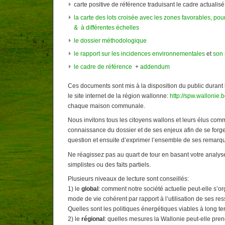
carte positive de référence traduisant le cadre actualisé
la carte des lots croisée avec les zones favorables, po
& à différentes échelles
le dossier méthodologique
le rapport sur les incidences environnementales
et
son
le cadre de référence
+
addendum
Ces documents sont mis à la disposition du public durant 
le site internet de la région wallonne:
http://spw.wallonie.
chaque maison communale.
Nous invitons tous les citoyens wallons et leurs élus co
connaissance du dossier et de ses enjeux afin de se forge
question et ensuite d’exprimer l’ensemble de ses remarqu
Ne réagissez pas au quart de tour en basant votre analys
simplistes ou des faits partiels.
Plusieurs niveaux de lecture sont conseillés:
1) le
global
: comment notre société actuelle peut-elle s’o
mode de vie cohérent par rapport à l’utilisation de ses re
Quelles sont les politiques énergétiques viables à long t
2) le
régional
: quelles mesures la Wallonie peut-elle pre