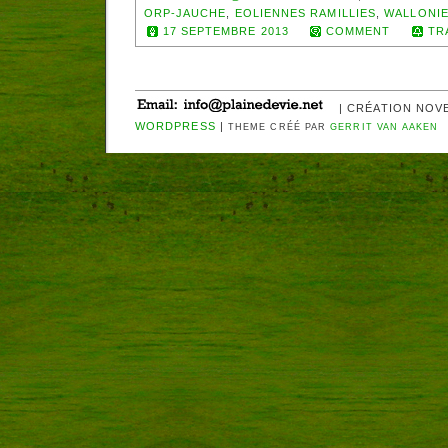
ORP-JAUCHE
,
EOLIENNES RAMILLIES
,
WALLONIE
17 SEPTEMBRE 2013
COMMENT
TR
| CRÉATION NOV
WORDPRESS
|
THEME CRÉÉ PAR
GERRIT VAN AAKEN