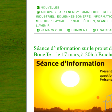
NOUVELLES
ACTU24.BE
,
AIR ENERGY
,
BRANCHON
,
EGHEZ
INDUSTRIEL
,
ÉOLIENNES BONEFFE
,
INFORMATI
MERDORP
,
PAYSAGE
,
PROJET ÉOLIEN
,
SÉANCE 
L'AVENIR
23 MARS 2010
COMMENT
TRACKBA
Séance d’information sur le projet d
Boneffe – le 17 mars, à 20h à Brac