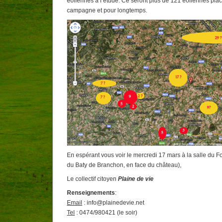
éoliennes à l’étude. Ce seront plus de 121 éoliennes pla
campagne et pour longtemps.
En espérant vous voir le mercredi 17 mars à la salle du F
du Baty de Branchon, en face du château),
Le collectif citoyen
Plaine de vie
Renseignements
:
Email
: info@plainedevie.net
Tel
: 0474/980421 (le soir)