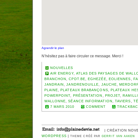
Agrandir le plan
N’hésitez pas à faire circuler ce message. Merci !
NOUVELLES
AIR ENERGY
,
ATLAS DES PAYSAGES DE WALL
BRANCHON
,
CPDT.BE
,
EGHEZÉE
,
EOLIENNES
,
F
JANDRAIN
,
JANDRENOUILLE
,
JAUCHE
,
MERDOR
PLAINE
,
PLATEAUX BRABANÇONS
,
PLATEAUX HE
POWERPOINT
,
PRÉSENTATION
,
PROJET
,
RAMILL
WALLONNE
,
SÉANCE INFORMATION
,
TAVIERS
,
T
7 MARS 2010
COMMENT
TRACKBAC
| CRÉATION NOV
WORDPRESS
|
THEME CRÉÉ PAR
GERRIT VAN AAKEN