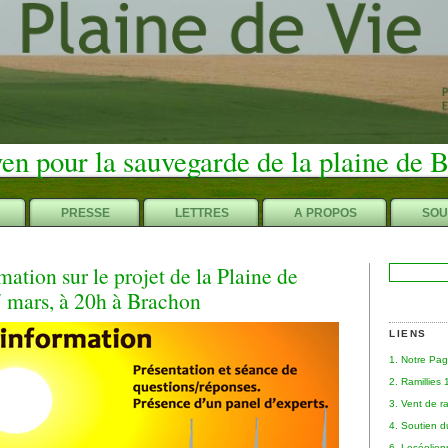
en pour la sauvegarde de la plaine de 
PRESSE
LETTRES
A PROPOS
SOU
ation sur le projet de la Plaine de
Rechercher :
7 mars, à 20h à Brachon
LIENS
1. Notre Pa
2. Ramillies
3. Vent de r
4. Soutien 
6. Leséolie