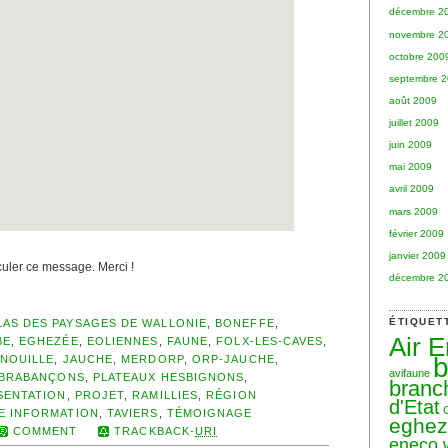
décembre 2
novembre 2
octobre 200
septembre 
août 2009
juillet 2009
juin 2009
mai 2009
avril 2009
mars 2009
février 2009
janvier 2009
rculer ce message. Merci !
décembre 2
ÉTIQUET
LAS DES PAYSAGES DE WALLONIE
,
BONEFFE
,
Air 
BE
,
EGHEZÉE
,
EOLIENNES
,
FAUNE
,
FOLX-LES-CAVES
,
b
NOUILLE
,
JAUCHE
,
MERDORP
,
ORP-JAUCHE
,
avifaune
 BRABANÇONS
,
PLATEAUX HESBIGNONS
,
branc
SENTATION
,
PROJET
,
RAMILLIES
,
RÉGION
d'Etat
E INFORMATION
,
TAVIERS
,
TÉMOIGNAGE
eghe
COMMENT
TRACKBACK-
URI
eneco 