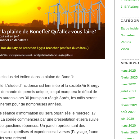
7. EPAW.org
CATÉGOR
Etude incid
Nouvelles
Photos
Video
ARCHIVE
mars 2025
rc industriel éolien dans la plaine de Boneffe.
février 2025
mars 2022
. L’étude d’incidence est terminée et la société Air Energy
juillet 2021
sa demande de permis unique, ce qui marquera le début de
 aurons alors 30 jours pour réagir. Après, les mâts seront
mars 2021
ourneront pour de nombreuses années.
février 2021
août 2020
e séance d’information qui sera organisée le mercredi 17
juin 2020
La soirée commencera par une présentation et sera suivie
e questions-réponses. Un panel représentant des
mars 2020
es aux expertises et expériences diverses (Paysage, faune,
février 2020
tc) sera présent.