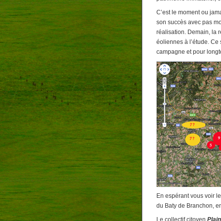
C’est le moment ou jamai
son succès avec pas mo
réalisation. Demain, la 
éoliennes à l’étude. Ce
campagne et pour long
En espérant vous voir l
du Baty de Branchon, en
Le collectif citoyen
Plain