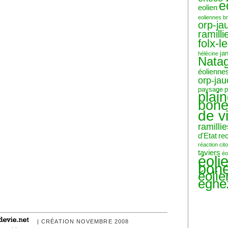
e
eolien
eoliennes b
orp-ja
ramilli
folx-l
ja
hélécine
Nata
éolienne
orp-ja
paysage
p
plai
bone
de v
ramillie
d'Etat
re
réaction ci
taviers
éo
éoli
bone
éoli
eghe
| CRÉATION NOVEMBRE 2008