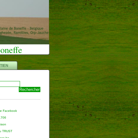
Boneffe
TIEN
ge Facebook
 1706
aison
du TRUST
nnes.be