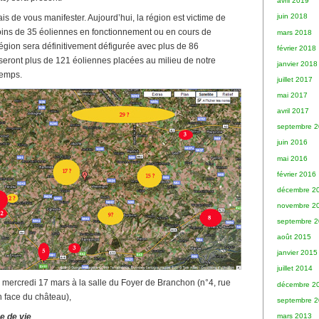
avril 2019
juin 2018
s de vous manifester. Aujourd’hui, la région est victime de
ins de 35 éoliennes en fonctionnement ou en cours de
mars 2018
région sera définitivement défigurée avec plus de 86
février 2018
 seront plus de 121 éoliennes placées au milieu de notre
janvier 2018
temps.
juillet 2017
mai 2017
avril 2017
septembre 
juin 2016
mai 2016
février 2016
décembre 2
novembre 2
septembre 
août 2015
janvier 2015
juillet 2014
e mercredi 17 mars à la salle du Foyer de Branchon (n°4, rue
décembre 2
 face du château),
septembre 
mars 2013
e de vie