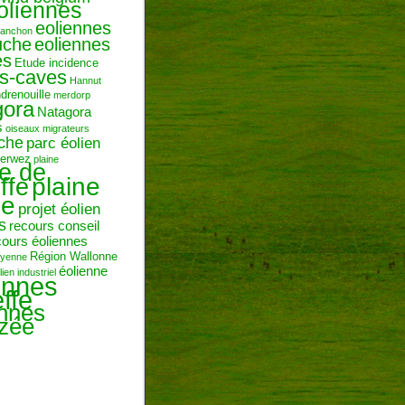
oliennes
eoliennes
ranchon
uche
eoliennes
es
Etude incidence
es-caves
Hannut
ndrenouille
merdorp
gora
Natagora
s
oiseaux migrateurs
uche
parc éolien
erwez
plaine
ne de
plaine
ffe
ie
projet éolien
s
recours conseil
cours éoliennes
Région Wallonne
toyenne
éolienne
lien industriel
ennes
ffe
ennes
zée