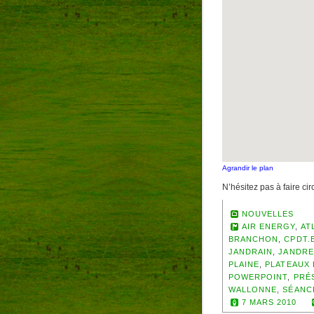
Agrandir le plan
N’hésitez pas à faire ci
NOUVELLES
AIR ENERGY
,
AT
BRANCHON
,
CPDT.
JANDRAIN
,
JANDRE
PLAINE
,
PLATEAUX
POWERPOINT
,
PRÉ
WALLONNE
,
SÉANC
7 MARS 2010