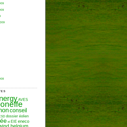
009
009
9
2009
008
TES
Energy
AVES
oneffe
hon
conseil
dossier éolien
CSD
zée
eneco
EIE
ei
wind belgium