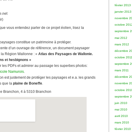
février 2013
janvier 2013
e.net
novembre 2
ir)
octobre 201
 que vous entendez parler de ce projet éolien, lisez la
septembre 
mai 2012
aysages constitue un patrimoine à protéger.
mars 2012
écente d’un ouvrage de référence, un document paysager
décembre 2
 la Région Wallonne : «
Atlas des Paysages de Wallonie.
octobre 201
ns et hesbignons »
septembre 2
r les PDFs et admirer au passage les superbes photos:
mars 2011
ricole Namurois
.
décembre 2
ion est justement de protéger les paysages et e.a. les grands
s que la
plaine de Boneffe
.
novembre 2
octobre 201
de Branchon, 4 à 5310 Branchon
septembre 
juin 2010
mai 2010
avril 2010
mars 2010
février 2010