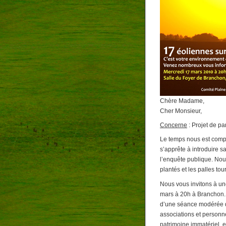
Chère Madame,
Cher Monsieur,
Concerne
: Projet de pa
Le temps nous est compté
s’apprête à introduire 
l’enquête publique. Nous
plantés et les palles t
Nous vous invitons à un
mars à 20h à Branchon. 
d’une séance modérée d
associations et personn
patrimoine immatériel, e