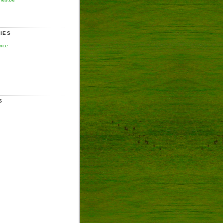
IES
ence
S