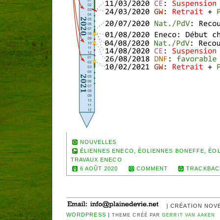
NOUVELLES
ÉLIENNES ENECO
,
ÉOLIENNES BONEFFE
,
ÉO
TRAVAUX ENECO
6 AOÛT 2020
COMMENT
TRACKBAC
| CRÉATION NOV
WORDPRESS
|
THEME CRÉÉ PAR
GERRIT VAN AAKEN