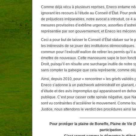
Comme déjà vécu à plusieurs reprises, Eneco entame néa
ignorant les recours à l’étude au Conseil d’État. Pour pro
de préjudices irréparables, notre avocat a introduit, ce 
mesures provisoires d’extrême urgence, assorties d’astrei
représentée par son gouvernement, et Eneco les méconn
Ceci a pour but de laisser le Conseil d’État statuer sur l
les intéressés de se jouer des institutions démocratiques. 
commun pour l’exécutif wallon de retirer les permis qu’il 
émettre de nouveaux. Cette manoeuvre sape le bon fonct
Droit, puisqu’il en résulte une surcharge inutile de notre 
sans compter la gabegie que cela représente, comme dé
Ainsi, depuis 2010, pour « rencontrer » les griefs validés 
Eneco s’adonne à un patchwork administratif en glanant, 
d’étude et des avis impromptus qui apparaissent en deho
publique. C’est pour casser cette spirale négative, que N
sont vu contraintes d’accélérer le mouvement. Comme tout
Justice, nous attendons le verdict des procédures ainsi l
———————————————
Pour protéger la plaine de
Boneffe
,
Plaine de Vie
(P
participation.
C’est urgent comme le démontre le début