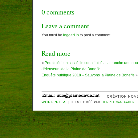
0 comments
Leave a comment
You must be
logged in
to post a comment.
Read more
«
Permis éolien cassé: le conseil d’état a tranché une nou
défenseurs de la Plaine de Boneffe
Enquête publique 2018 – Sauvons la Plaine de Boneffe
»
| CRÉATION NOV
WORDPRESS
|
THEME CRÉÉ PAR
GERRIT VAN AAKEN