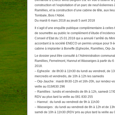
Demande d’Eneco Wind Belgium s.a. en vue d’obtenir le 
construction et l’exploitation d’un parc de neuf éolienne
Ramillies, et la construction d’une cabine de tête, aux lie
Tombale, Bois l’Abbé.
Du mardi 6 mars 2018 au jeudi 5 avril 2018
Il s’agit d’une enquête publique complémentaire à celle
de soumettre au public le complément d’étude d’incidences 
Conseil d’Etat du 15.01.2018 qui a annulé l’arrêté du Min
accordant à la société ENECO un permis unique pour 9 éo
cabine à implanter à Boneffe (Eghezée, Ramillies, Orp-J
Le dossier peut être consulté à l’Administration commun
Ramillies, Fernelmont, Hannut et Wasseiges à partir du 6
2018.
– Eghezée : de 8h30 à 11h30 du lundi au vendredi, de 13h
mercredis et vendredis, de 10h à 12h les samedis
– Orp-Jauche : mardi 8h30-12h et 16h-20h, sur rendez-vou
veille au 019/630 296
– Ramillies : lundis et vendredis de 8h à 12h, samedi 17
RDV au plus tard la veille au 081 830 255
– Hannut : du lundi au vendredi de 9h à 11h30
– Wasseiges : du lundi au vendredi de 8h à 12h et de 13
samdi de 10h à 11h30 (RDV pris au plus tard la veille au