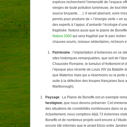
espèces recherchent l’immensité de l’espace off
vierges de toute pollution lumineuse, de tout élé
source bruyante, …). Il serait aberrant, voire irr
permis pour produire de « l’énergie verte » en a
des experts à l’appui, d’anéantir l’écologie d’une
fragilisée. Notons aussi que le plaine de Boneff
Natura 2000
qui sera fragilisé par le parc éolien 
chauves-souris, oiseaux sédentaires, nicheurs e
Patrimoine
: l’implantation d’éoliennes en ce si
sites historiques remarquables, que soit de l’ép
Chaussée Romaine, le tumulus d’Hottomont et d’
l’époque plus récente de Louis XIV (la Bataille 
que Waterloo mais qui a néanmoins vu la perte 
suite à la défection des troupes françaises face
Marlborough).
Paysage
: La Plaine de Boneffe est un exemple re
hesbignon
, que nous devons préserver. Cet immense 
des situations de covisibilités nombreuses dans ce 
Actuellement, nous comptons déjà 73 éoliennes visib
Boneffe et de nombreux projets sont encore à l’étu
encore été informés que le projet Elicio entre Jandren