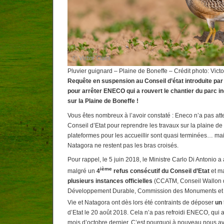
Pluvier guignard – Plaine de Boneffe – Crédit photo: Vict
Requête en suspension au Conseil d’état introduite par
pour arrêter ENECO qui a rouvert le chantier
du parc in
sur la Plaine de Boneffe !
Vous êtes nombreux à l’avoir constaté : Eneco n’a pas att
Conseil d’Etat pour reprendre les travaux sur la plaine de B
plateformes pour les accueillir sont quasi terminées… ma
Natagora ne restent pas les bras croisés.
Pour rappel, le 5 juin 2018, le Ministre Carlo Di Antonio a
ième
malgré un
4
refus consécutif du Conseil d’Etat
et m
plusieurs instances officielles
(CCATM, Conseil Wallon d
Développement Durable, Commission des Monuments et de
Vie et Natagora ont dès lors été contraints de déposer
un 
d’Etat le 20 août 2018. Cela n’a pas refroidi ENECO, qui a
mois d’octobre dernier. C’est pourquoi à nouveau nous av