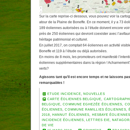
Sur la carte reprise-ci dessous, vous pouvez voir la carto
atour de la Plaine de Boneffe. En ce moment, il y a 73 éol
189 éoliennes autorisées ou à l’étude doivent encore voir l
près de 250 éoliennes qui devront coexister avec l’avifa
héritage patrimonial et culturel.
En juillet 2017, on comptait 64 éoliennes en activité visib
Boneffe et 119 à l’étude ou déjà autorisées.
En moins de 8 mois, les promoteurs ont manifesté l’intent
éoliennes supplémentaires dans la région ! Acharnement?
verts?
Agissons tant qu’il est encore temps et ne laissons pas
remarquables !
ETUDE INCIDENCE
,
NOUVELLES
CARTE ÉOLIENNES BELGIQUE
,
CARTOGRAPHI
BELGIQUE
,
COMMUNE EGHEZÉE ÉOLIENNES
,
CO
ÉOLIENNES
,
COMMUNE RAMILLIES ÉOLIENNES
,
2018
,
HANNUT ÉOLIENNES
,
HESBAYE ÉOLIENNE
INCIDENCE ÉOLIENNES
,
LETTRES EIE
,
NATAGOR
DE VIE