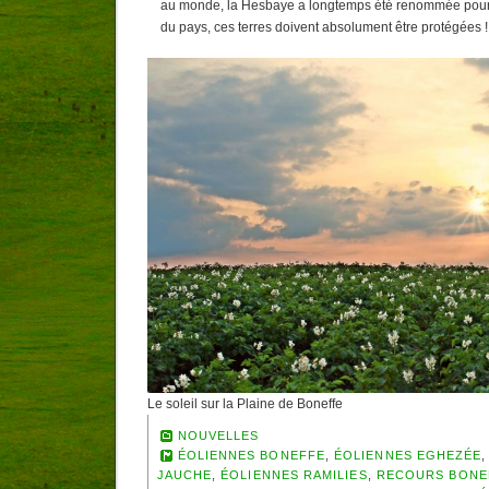
au monde, la Hesbaye a longtemps été renommée pour ê
du pays, ces terres doivent absolument être protégées !
Le soleil sur la Plaine de Boneffe
NOUVELLES
ÉOLIENNES BONEFFE
,
ÉOLIENNES EGHEZÉE
JAUCHE
,
ÉOLIENNES RAMILIES
,
RECOURS BONE