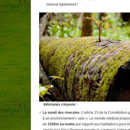
relancé également !
Infortunés citoyens :
La santé des riverains
. L’article 23 de la Constitution g
à un environnement « sain ». Le monde médical propo
de
1500m au moins
par rapport aux habitations pour év