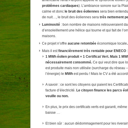
américaine Nina Pierpont appelle le syndrome éolien (
problèmes cardiaques
). L’ambiance sonore sur la Plai
calme et donc
le bruit des éoliennes
sera bien entendu
de nuit…, le bruit des éoliennes sera
très
nettement pe
Luminosité
: bon nombre de maisons retrouveraient da
d’ensoleillement une hélice qui tourne et qui fait de l’o
maisons.
Ce projet n’offre
aucune retombée
économique locale
.
Mais il est
financièrement très rentable pour ENECO
:
1 MWh éolien produit = 1 Certificat Vert. Mais 1 MW
nécessairement consommé.
Ce qui veut dire que lo
est produite mais non utilisée (surcharge du réseau 
l’énergie) le
MWh
est perdu ! Mais le CV a été accor
A savoir : ce sont les citoyens qui paient les Certificats
facture d’électricité.
Le citoyen finance les parcs éoli
veuille ou non.
En plus, le prix des certificats verts est garanti, même
baisse …
Et bien sûr : aucun dédommagement pour les riverai