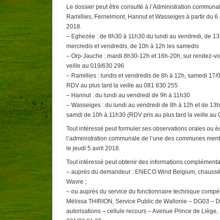
Le dossier peut être consulté à l’Administration commun
Ramillies, Fernelmont, Hannut et Wasseiges à partir du 6
2018.
– Eghezée : de 8h30 à 11h30 du lundi au vendredi, de 13h
mercredis et vendredis, de 10h à 12h les samedis
– Orp-Jauche : mardi 8h30-12h et 16h-20h, sur rendez-vou
veille au 019/630 296
– Ramillies : lundis et vendredis de 8h à 12h, samedi 17
RDV au plus tard la veille au 081 830 255
– Hannut : du lundi au vendredi de 9h à 11h30
– Wasseiges : du lundi au vendredi de 8h à 12h et de 13
samdi de 10h à 11h30 (RDV pris au plus tard la veille au
Tout intéressé peut formuler ses observations orales ou é
l’administration communale de l’une des communes menti
le jeudi 5 avril 2018.
Tout intéressé peut obtenir des informations complémenta
– auprès du demandeur : ENECO Wind Belgium, chaussé
Wavre ;
– ou auprès du service du fonctionnaire technique compé
Mélissa THIRION, Service Public de Wallonie – DG03 – Di
autorisations – cellule recours – Avenue Prince de Liège,