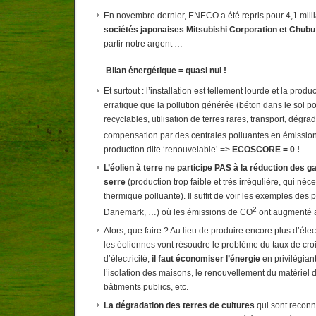
En novembre dernier, ENECO a été repris pour 4,1 milli
sociétés japonaises Mitsubishi Corporation et Chubu
partir notre argent …
Bilan énergétique = quasi nul !
Et surtout : l’installation est tellement lourde et la produ
erratique que la pollution générée (béton dans le sol p
recyclables, utilisation de terres rares, transport, dégra
compensation par des centrales polluantes en émissio
production dite ‘renouvelable’ =>
ECOSCORE = 0 !
L’éolien à terre ne participe PAS à la réduction des ga
serre
(production trop faible et très irrégulière, qui néc
thermique polluante). Il suffit de voir les exemples des
2
Danemark, …) où les émissions de CO
ont augmenté a
Alors, que faire ? Au lieu de produire encore plus d’électr
les éoliennes vont résoudre le problème du taux de c
d’électricité,
il faut économiser l’énergie
en privilégian
l’isolation des maisons, le renouvellement du matériel 
bâtiments publics, etc.
La dégradation des terres de cultures
qui sont reconn