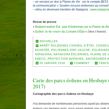
– en versant un don à Plaine de Vie : sur le compte BE5
la communication « Soutien recours éoliennes au conseil 
– et/ou en devenant membre de Natagora :
www.natagora
Revue de presse
«
Brabant wallon Est : pas d’éoliennes sur la Plaine de Bo
«
Éolien: le 4e «non» du Conseil d’État
» (Vers l’Avenir)
NOUVELLES
ARRÊT ÉOLIENNES CONSEIL D'ÉTAT
,
CONSEIL
EGHEZÉE
,
EOLIENNES ORP-JAUCHE
,
EOLIENNES
NATAGORA
,
NATAGORA ÉOLIENNES
,
PLAINE DE 
ENECO
,
PROTECTION AVIFAUNE
,
SAUVEGARDE A
25 JANVIER 2018
COMMENT
TRACK
Carte des parcs éoliens en Hesbaye (
2017)
Cartographie des parcs éoliens en Hesbaye
A la demande de nombreuses personnes ayant pu observer
éoliens ces derniers mois, nous avons réalisé une carte d