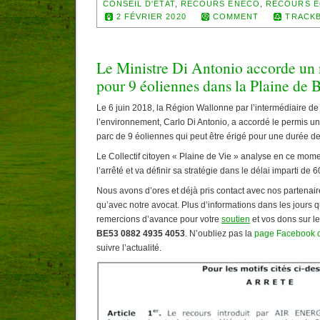
CONSEIL D'ETAT
,
RECOURS ENECO
,
RECOURS É
2 FÉVRIER 2020
COMMENT
TRACKB
Le Ministre Di Antonio accorde un
pour 9 éoliennes dans la Plaine de 
Le 6 juin 2018, la Région Wallonne par l’intermédiaire de
l’environnement, Carlo Di Antonio, a accordé le permis un
parc de 9 éoliennes qui peut être érigé pour une durée d
Le Collectif citoyen « Plaine de Vie » analyse en ce mom
l’arrêté et va définir sa stratégie dans le délai imparti de 6
Nous avons d’ores et déjà pris contact avec nos partenair
qu’avec notre avocat. Plus d’informations dans les jours 
remercions d’avance pour votre
soutien
et vos dons sur l
BE53 0882 4935 4053
. N’oubliez pas la
page Facebook d
suivre l’actualité.