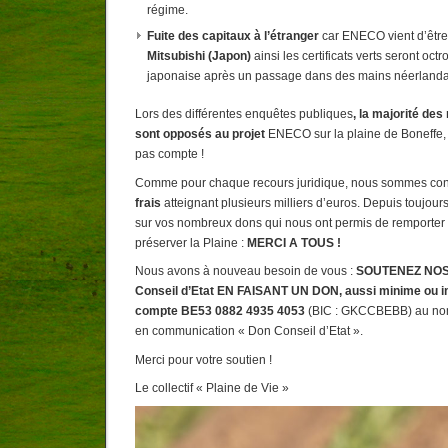
régime.
Fuite des capitaux à l’étranger
car ENECO vient d’êtr
Mitsubishi (Japon)
ainsi les certificats verts seront oc
japonaise après un passage dans des mains néerlanda
Lors des différentes enquêtes publiques
, la majorité des
sont opposés au projet
ENECO sur la plaine de Boneffe, m
pas compte !
Comme pour chaque recours juridique, nous sommes con
frais
atteignant plusieurs milliers d’euros. Depuis toujou
sur vos nombreux dons qui nous ont permis de remporter 
préserver la Plaine :
MERCI A TOUS !
Nous avons à nouveau besoin de vous :
SOUTENEZ NOS 
Conseil d’Etat EN FAISANT UN DON, aussi minime ou impo
compte BE53 0882 4935 4053
(BIC : GKCCBEBB) au nom 
en communication « Don Conseil d’Etat ».
Merci pour votre soutien !
Le collectif « Plaine de Vie »