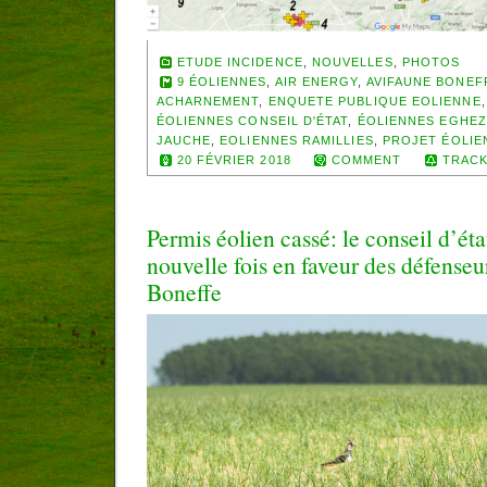
ETUDE INCIDENCE
,
NOUVELLES
,
PHOTOS
9 ÉOLIENNES
,
AIR ENERGY
,
AVIFAUNE BONEF
ACHARNEMENT
,
ENQUETE PUBLIQUE EOLIENNE
ÉOLIENNES CONSEIL D'ÉTAT
,
ÉOLIENNES EGHE
JAUCHE
,
EOLIENNES RAMILLIES
,
PROJET ÉOLIE
20 FÉVRIER 2018
COMMENT
TRACK
Permis éolien cassé: le conseil d’ét
nouvelle fois en faveur des défenseu
Boneffe