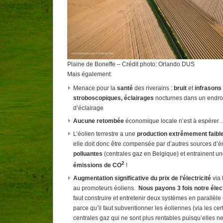
Plaine de Boneffe – Crédit photo: Orlando DUS
Mais également:
Menace pour la
santé
des riverains :
bruit
et
infrasons
stroboscopiques,
éclairages
nocturnes dans un endro
d’éclairage
Aucune retombée
économique locale n’est à espérer
L’éolien terrestre a une
production extrêmement faibl
elle doit donc être compensée par d’autres sources d’éne
polluantes
(centrales gaz en Belgique) et entrainent u
2
émissions de CO
!
Augmentation significative du prix de l’électricité
via 
au promoteurs éoliens.
Nous payons 3 fois notre élect
faut construire et entretenir deux systèmes en parallèle 
parce qu’il faut subventionner les éoliennes (via les certi
centrales gaz qui ne sont plus rentables puisqu’elles ne