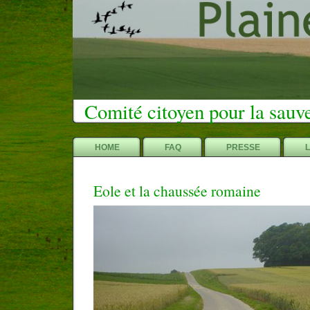
Comité citoyen pour la sauv
HOME
FAQ
PRESSE
Eole et la chaussée romaine