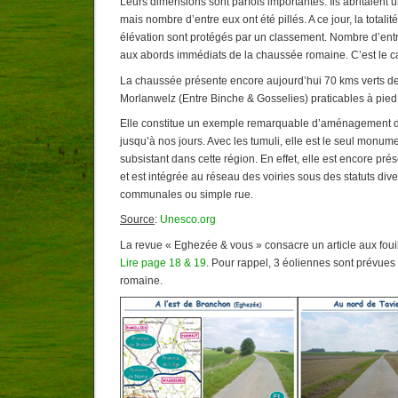
Leurs dimensions sont parfois importantes. Ils abritaient u
mais nombre d’entre eux ont été pillés. A ce jour, la totali
élévation sont protégés par un classement. Nombre d’entr
aux abords immédiats de la chaussée romaine. C’est le 
La chaussée présente encore aujourd’hui 70 kms verts d
Morlanwelz (Entre Binche & Gosselies) praticables à pied,
Elle constitue un exemple remarquable d’aménagement du 
jusqu’à nos jours. Avec les tumuli, elle est le seul monume
subsistant dans cette région. En effet, elle est encore pré
et est intégrée au réseau des voiries sous des statuts diver
communales ou simple rue.
Source
:
Unesco.org
La revue « Eghezée & vous » consacre un article aux fouil
Lire page 18 & 19
. Pour rappel, 3 éoliennes sont prévues
romaine.