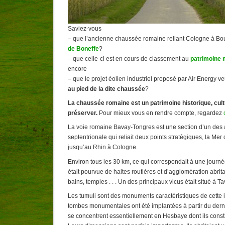
Saviez-vous
– que l’ancienne chaussée romaine reliant Cologne à B
de Boneffe
?
– que celle-ci est en cours de classement au
patrimoine 
encore
– que le projet éolien industriel proposé par Air Energy ve
au pied de la dite chaussée
?
La chaussée romaine est un patrimoine historique, cultu
préserver.
Pour mieux vous en rendre compte, regardez
La voie romaine Bavay-Tongres est une section d’un des
septentrionale qui reliait deux points stratégiques, la M
jusqu’au Rhin à Cologne.
Environ tous les 30 km, ce qui correspondait à une journ
était pourvue de haltes routières et d’agglomération abrit
bains, temples . . . Un des principaux vicus était situé à T
Les tumuli sont des monuments caractéristiques de cette 
tombes monumentales ont été implantées à partir du dernie
se concentrent essentiellement en Hesbaye dont ils consti