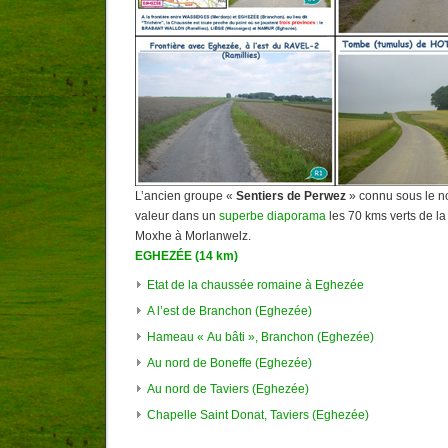
L’ancien groupe «
Sentiers de Perwez
» connu sous le n
valeur dans un
superbe diaporama
les 70 kms verts de l
Moxhe à Morlanwelz.
EGHEZÉE (14 km)
Etat de la chaussée romaine à Eghezée
A l’est de Branchon (Eghezée)
Hameau « Au bâti », Branchon (Eghezée)
Au nord de Boneffe (Eghezée)
Au nord de Taviers (Eghezée)
Chapelle Saint Donat, Taviers (Eghezée)