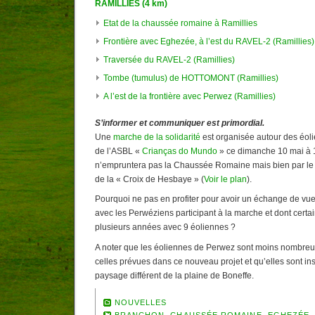
RAMILLIES (4 km)
Etat de la chaussée romaine à Ramillies
Frontière avec Eghezée, à l’est du RAVEL-2 (Ramillies)
Traversée du RAVEL-2 (Ramillies)
Tombe (tumulus) de HOTTOMONT (Ramillies)
A l’est de la frontière avec Perwez (Ramillies)
S’informer et communiquer est primordial.
Une
marche de la solidarité
est organisée autour des éoli
de l’ASBL «
Crianças do Mundo
» ce dimanche 10 mai à 1
n’empruntera pas la Chaussée Romaine mais bien par le R
de la « Croix de Hesbaye » (
Voir le plan
).
Pourquoi ne pas en profiter pour avoir un échange de vues 
avec les Perwéziens participant à la marche et dont certa
plusieurs années avec 9 éoliennes ?
A noter que les éoliennes de Perwez sont moins nombreus
celles prévues dans ce nouveau projet et qu’elles sont ins
paysage différent de la plaine de Boneffe.
NOUVELLES
BRANCHON
,
CHAUSSÉE ROMAINE
,
EGHEZÉE