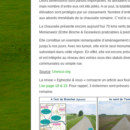
Leurs dimensions sont parfois importantes. Ils abritaient u
mais nombre d’entre eux ont été pillés. A ce jour, la totali
élévation sont protégés par un classement. Nombre d’entr
aux abords immédiats de la chaussée romaine. C’est le 
La chaussée présente encore aujourd’hui 70 kms verts d
Morlanwelz (Entre Binche & Gosselies) praticables à pied,
Elle constitue un exemple remarquable d’aménagement du 
jusqu’à nos jours. Avec les tumuli, elle est le seul monume
subsistant dans cette région. En effet, elle est encore pré
et est intégrée au réseau des voiries sous des statuts diver
communales ou simple rue.
Source
:
Unesco.org
La revue « Eghezée & vous » consacre un article aux fouil
Lire page 18 & 19
. Pour rappel, 3 éoliennes sont prévues
romaine.