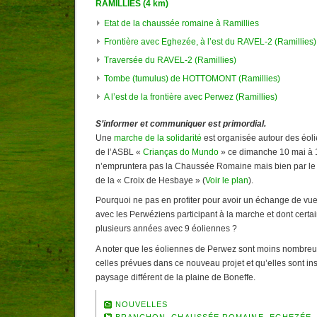
RAMILLIES (4 km)
Etat de la chaussée romaine à Ramillies
Frontière avec Eghezée, à l’est du RAVEL-2 (Ramillies)
Traversée du RAVEL-2 (Ramillies)
Tombe (tumulus) de HOTTOMONT (Ramillies)
A l’est de la frontière avec Perwez (Ramillies)
S’informer et communiquer est primordial.
Une
marche de la solidarité
est organisée autour des éoli
de l’ASBL «
Crianças do Mundo
» ce dimanche 10 mai à 1
n’empruntera pas la Chaussée Romaine mais bien par le R
de la « Croix de Hesbaye » (
Voir le plan
).
Pourquoi ne pas en profiter pour avoir un échange de vues 
avec les Perwéziens participant à la marche et dont certa
plusieurs années avec 9 éoliennes ?
A noter que les éoliennes de Perwez sont moins nombreus
celles prévues dans ce nouveau projet et qu’elles sont ins
paysage différent de la plaine de Boneffe.
NOUVELLES
BRANCHON
,
CHAUSSÉE ROMAINE
,
EGHEZÉE