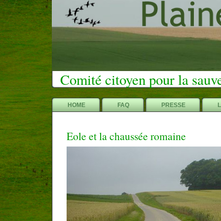
Comité citoyen pour la sauv
HOME
FAQ
PRESSE
Eole et la chaussée romaine