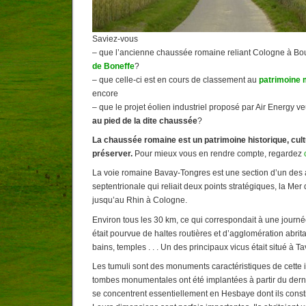
Saviez-vous
– que l’ancienne chaussée romaine reliant Cologne à B
de Boneffe
?
– que celle-ci est en cours de classement au
patrimoine 
encore
– que le projet éolien industriel proposé par Air Energy ve
au pied de la dite chaussée
?
La chaussée romaine est un patrimoine historique, cultu
préserver.
Pour mieux vous en rendre compte, regardez
La voie romaine Bavay-Tongres est une section d’un des
septentrionale qui reliait deux points stratégiques, la M
jusqu’au Rhin à Cologne.
Environ tous les 30 km, ce qui correspondait à une journ
était pourvue de haltes routières et d’agglomération abrit
bains, temples . . . Un des principaux vicus était situé à T
Les tumuli sont des monuments caractéristiques de cette 
tombes monumentales ont été implantées à partir du dernie
se concentrent essentiellement en Hesbaye dont ils consti