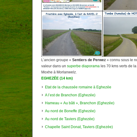
L’ancien groupe «
Sentiers de Perwez
» connu sous le n
valeur dans un
superbe diaporama
les 70 kms verts de l
Moxhe à Morlanwelz.
EGHEZÉE (14 km)
Etat de la chaussée romaine à Eghezée
A l’est de Branchon (Eghezée)
Hameau « Au bâti », Branchon (Eghezée)
Au nord de Boneffe (Eghezée)
Au nord de Taviers (Eghezée)
Chapelle Saint Donat, Taviers (Eghezée)