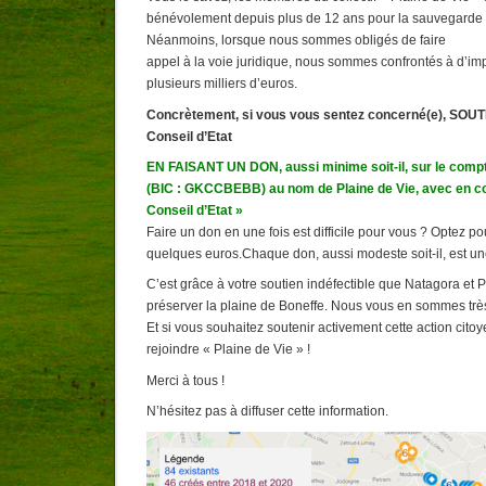
bénévolement depuis plus de 12 ans pour la sauvegarde d
Néanmoins, lorsque nous sommes obligés de faire
appel à la voie juridique, nous sommes confrontés à d’impo
plusieurs milliers d’euros.
Concrètement, si vous vous sentez concerné(e), SO
Conseil d’Etat
EN FAISANT UN DON, aussi minime soit-il, sur le com
(BIC : GKCCBEBB) au nom de Plaine de Vie, avec en 
Conseil d’Etat »
Faire un don en une fois est difficile pour vous ? Optez 
quelques euros.Chaque don, aussi modeste soit-il, est une 
C’est grâce à votre soutien indéfectible que Natagora et P
préserver la plaine de Boneffe. Nous vous en sommes trè
Et si vous souhaitez soutenir activement cette action cito
rejoindre « Plaine de Vie » !
Merci à tous !
N’hésitez pas à diffuser cette information.