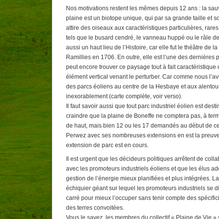
Nos motivations restent les mêmes depuis 12 ans : la sau
plaine est un biotope unique, qui par sa grande taille et 
attire des oiseaux aux caractéristiques particulières, rares
tels que le busard cendré, le vanneau huppé ou le râle de
aussi un haut lieu de l’Histoire, car elle fut le théâtre de l
Ramillies en 1706. En outre, elle est l’une des dernières 
peut encore trouver ce paysage tout à fait caractéristique
élément vertical venant le perturber. Car comme nous l’avi
des parcs éoliens au centre de la Hesbaye et aux alentou
inexorablement (carte complète, voir verso).
Il faut savoir aussi que tout parc industriel éolien est desti
craindre que la plaine de Boneffe ne comptera pas, à ter
de haut, mais bien 12 ou les 17 demandés au début de cet
Perwez avec ses nombreuses extensions en est la preuve
extension de parc est en cours.
Il est urgent que les décideurs politiques arrêtent de colla
avec les promoteurs industriels éoliens et que les élus ad
gestion de l’énergie mieux planifiées et plus intégrées. 
échiquier géant sur lequel les promoteurs industriels se 
carré pour mieux l’occuper sans tenir compte des spécific
des terres convoitées.
Vous le savez, les membres du collectif « Plaine de Vie » 