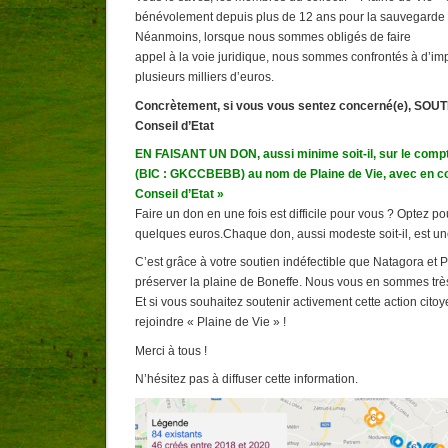
bénévolement depuis plus de 12 ans pour la sauvegarde d
Néanmoins, lorsque nous sommes obligés de faire
appel à la voie juridique, nous sommes confrontés à d’impo
plusieurs milliers d’euros.
Concrètement, si vous vous sentez concerné(e), SO
Conseil d’Etat
EN FAISANT UN DON, aussi minime soit-il, sur le com
(BIC : GKCCBEBB) au nom de Plaine de Vie, avec en 
Conseil d’Etat »
Faire un don en une fois est difficile pour vous ? Optez 
quelques euros.Chaque don, aussi modeste soit-il, est une 
C’est grâce à votre soutien indéfectible que Natagora et P
préserver la plaine de Boneffe. Nous vous en sommes trè
Et si vous souhaitez soutenir activement cette action cito
rejoindre « Plaine de Vie » !
Merci à tous !
N’hésitez pas à diffuser cette information.