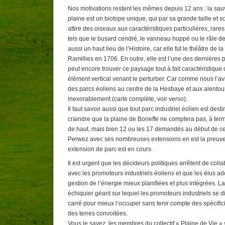
Nos motivations restent les mêmes depuis 12 ans : la sau
plaine est un biotope unique, qui par sa grande taille et 
attire des oiseaux aux caractéristiques particulières, rares
tels que le busard cendré, le vanneau huppé ou le râle de
aussi un haut lieu de l’Histoire, car elle fut le théâtre de l
Ramillies en 1706. En outre, elle est l’une des dernières 
peut encore trouver ce paysage tout à fait caractéristique
élément vertical venant le perturber. Car comme nous l’avi
des parcs éoliens au centre de la Hesbaye et aux alentou
inexorablement (carte complète, voir verso).
Il faut savoir aussi que tout parc industriel éolien est desti
craindre que la plaine de Boneffe ne comptera pas, à ter
de haut, mais bien 12 ou les 17 demandés au début de cet
Perwez avec ses nombreuses extensions en est la preuve
extension de parc est en cours.
Il est urgent que les décideurs politiques arrêtent de colla
avec les promoteurs industriels éoliens et que les élus ad
gestion de l’énergie mieux planifiées et plus intégrées. 
échiquier géant sur lequel les promoteurs industriels se 
carré pour mieux l’occuper sans tenir compte des spécific
des terres convoitées.
Vous le savez, les membres du collectif « Plaine de Vie » 