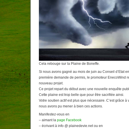
Cela rebouge sur la Plaine de Boneffe.
Si nous avons gagné au mois de juin au Conseil d’Etat en 
première demande de permis, le promoteur EnecoWind rev
nouveau projet.
Ce projet repart du début avec une nouvelle enquête pub
Cette plaine est trop belle que pour être sacrifiée ainsi.
Votre soutien actif est plus que nécessaire. C’est grâce à
nous avons pu mener à bien ces actions.
Manifestez-vous en
– aimant la
page Facebook
– écrivant à info @ plainedevie.net ou en