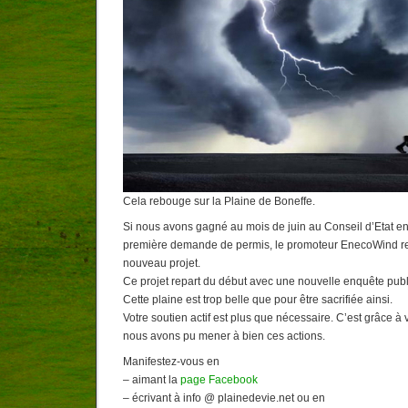
Cela rebouge sur la Plaine de Boneffe.
Si nous avons gagné au mois de juin au Conseil d’Etat en 
première demande de permis, le promoteur EnecoWind rev
nouveau projet.
Ce projet repart du début avec une nouvelle enquête pub
Cette plaine est trop belle que pour être sacrifiée ainsi.
Votre soutien actif est plus que nécessaire. C’est grâce à
nous avons pu mener à bien ces actions.
Manifestez-vous en
– aimant la
page Facebook
– écrivant à info @ plainedevie.net ou en