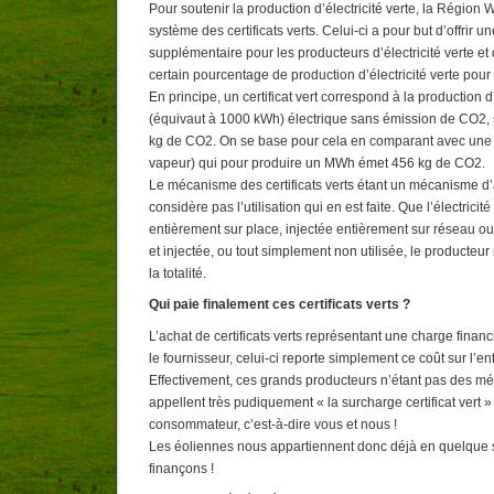
Pour soutenir la production d’électricité verte, la Région
système des certificats verts. Celui-ci a pour but d’offrir u
supplémentaire pour les producteurs d’électricité verte et
certain pourcentage de production d’électricité verte pour
En principe, un certificat vert correspond à la producti
(équivaut à 1000 kWh) électrique sans émission de CO2,
kg de CO2. On se base pour cela en comparant avec une 
vapeur) qui pour produire un MWh émet 456 kg de CO2.
Le mécanisme des certificats verts étant un mécanisme d’
considère pas l’utilisation qui en est faite. Que l’électric
entièrement sur place, injectée entièrement sur réseau 
et injectée, ou tout simplement non utilisée, le producteur 
la totalité.
Qui paie finalement ces certificats verts ?
L’achat de certificats verts représentant une charge fina
le fournisseur, celui-ci reporte simplement ce coût sur l’ent
Effectivement, ces grands producteurs n’étant pas des mé
appellent très pudiquement « la surcharge certificat vert » 
consommateur, c’est-à-dire vous et nous !
Les éoliennes nous appartiennent donc déjà en quelque 
finançons !