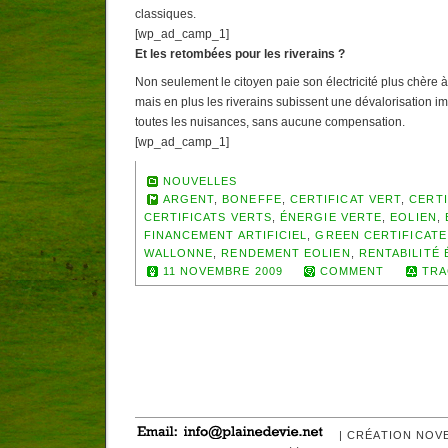
classiques.
[wp_ad_camp_1]
Et les retombées pour les riverains ?
Non seulement le citoyen paie son électricité plus chère à 
mais en plus les riverains subissent une dévalorisation i
toutes les nuisances, sans aucune compensation.
[wp_ad_camp_1]
NOUVELLES
ARGENT
,
BONEFFE
,
CERTIFICAT VERT
,
CERTI
CERTIFICATS VERTS
,
ÉNERGIE VERTE
,
EOLIEN
,
FINANCEMENT ARTIFICIEL
,
GREEN CERTIFICATE
WALLONNE
,
RENDEMENT EOLIEN
,
RENTABILITÉ 
11 NOVEMBRE 2009
COMMENT
TRA
| CRÉATION NOV