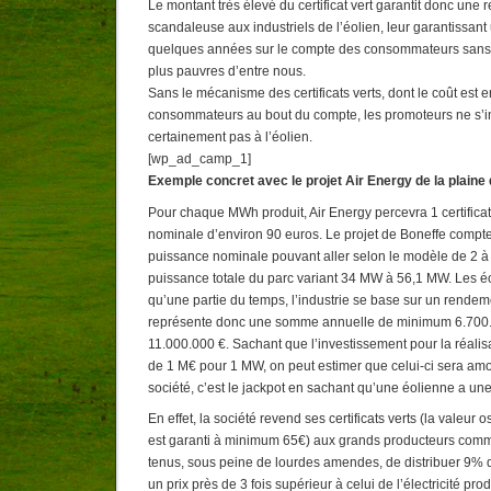
Le montant très élevé du certificat vert garantit donc une r
scandaleuse aux industriels de l’éolien, leur garantissan
quelques années sur le compte des consommateurs sans a
plus pauvres d’entre nous.
Sans le mécanisme des certificats verts, dont le coût est 
consommateurs au bout du compte, les promoteurs ne s’i
certainement pas à l’éolien.
[wp_ad_camp_1]
Exemple concret avec le projet Air Energy de la plaine
Pour chaque MWh produit, Air Energy percevra 1 certificat
nominale d’environ 90 euros. Le projet de Boneffe compt
puissance nominale pouvant aller selon le modèle de 2 à
puissance totale du parc variant 34 MW à 56,1 MW. Les é
qu’une partie du temps, l’industrie se base sur un rende
représente donc une somme annuelle de minimum 6.700
11.000.000 €. Sachant que l’investissement pour la réalisa
de 1 M€ pour 1 MW, on peut estimer que celui-ci sera amor
société, c’est le jackpot en sachant qu’une éolienne a un
En effet, la société revend ses certificats verts (la valeur o
est garanti à minimum 65€) aux grands producteurs comm
tenus, sous peine de lourdes amendes, de distribuer 9% d
un prix près de 3 fois supérieur à celui de l’électricité pr