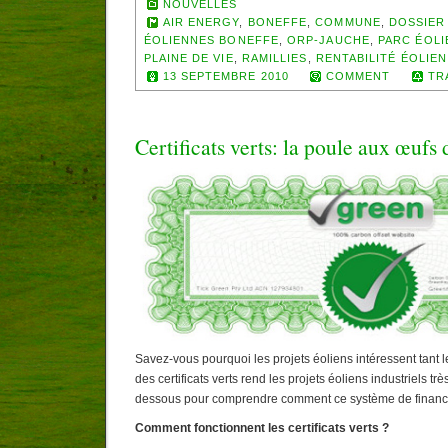
NOUVELLES
AIR ENERGY
,
BONEFFE
,
COMMUNE
,
DOSSIER
ÉOLIENNES BONEFFE
,
ORP-JAUCHE
,
PARC ÉOLI
PLAINE DE VIE
,
RAMILLIES
,
RENTABILITÉ ÉOLIEN
13 SEPTEMBRE 2010
COMMENT
TR
Certificats verts: la poule aux œufs 
Savez-vous pourquoi les projets éoliens intéressent tant
des certificats verts rend les projets éoliens industriels très
dessous pour comprendre comment ce système de financeme
Comment fonctionnent les certificats verts ?