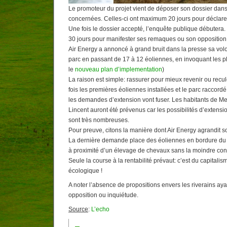
Le promoteur du projet vient de déposer son dossier dan
concernées. Celles-ci ont maximum 20 jours pour déclarer
Une fois le dossier accepté, l’enquête publique débutera.
30 jours pour manifester ses remaques ou son opposition
Air Energy a annoncé à grand bruit dans la presse sa volo
parc en passant de 17 à 12 éoliennes, en invoquant les pla
le
nouveau plan d’implementation
)
La raison est simple: rassurer pour mieux revenir ou recu
fois les premières éoliennes installées et le parc raccord
les demandes d’extension vont fuser. Les habitants de Me
Lincent auront été prévenus car les possibilités d’extensi
sont très nombreuses.
Pour preuve, citons la manière dont Air Energy agrandit s
La dernière demande place des éoliennes en bordure du v
à proximité d’un élevage de chevaux sans la moindre conc
Seule la course à la rentabilité prévaut: c’est du capitalis
écologique !
A noter l’absence de propositions envers les riverains aya
opposition ou inquiétude.
Source
:
L’echo