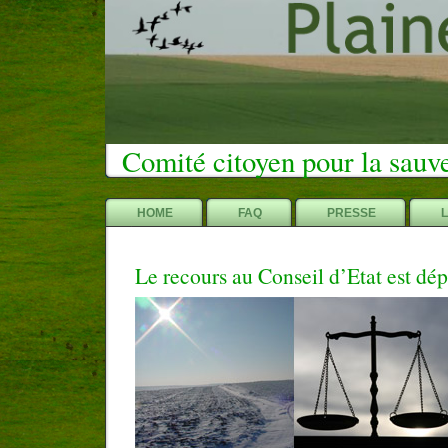
Comité citoyen pour la sauv
HOME
FAQ
PRESSE
Le recours au Conseil d’Etat est dé