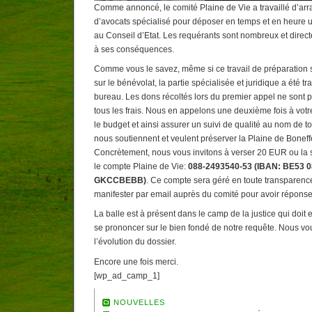
Comme annoncé, le comité Plaine de Vie a travaillé d’ar
d’avocats spécialisé pour déposer en temps et en heure 
au Conseil d’Etat. Les requérants sont nombreux et direc
à ses conséquences.
Comme vous le savez, même si ce travail de préparation 
sur le bénévolat, la partie spécialisée et juridique a été tr
bureau. Les dons récoltés lors du premier appel ne sont p
tous les frais. Nous en appelons une deuxième fois à votr
le budget et ainsi assurer un suivi de qualité au nom de to
nous soutiennent et veulent préserver la Plaine de Boneff
Concrètement, nous vous invitons à verser 20 EUR ou la 
le compte Plaine de Vie:
088-2493540-53 (IBAN: BE53 08
GKCCBEBB)
. Ce compte sera géré en toute transparence
manifester par email auprès du comité pour avoir réponse
La balle est à présent dans le camp de la justice qui doit 
se prononcer sur le bien fondé de notre requête. Nous vo
l’évolution du dossier.
Encore une fois merci.
[wp_ad_camp_1]
NOUVELLES