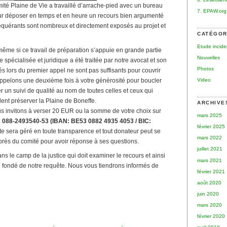
é Plaine de Vie a travaillé d’arrache-pied avec un bureau
7. EPAW.org
ur déposer en temps et en heure un recours bien argumenté
requérants sont nombreux et directement exposés au projet et
CATÉGOR
Etude incid
me si ce travail de préparation s’appuie en grande partie
Nouvelles
ie spécialisée et juridique a été traitée par notre avocat et son
Photos
s lors du premier appel ne sont pas suffisants pour couvrir
 appelons une deuxième fois à votre générosité pour boucler
Video
er un suivi de qualité au nom de toutes celles et ceux qui
ent préserver la Plaine de Boneffe.
ARCHIVE
 invitons à verser 20 EUR ou la somme de votre choix sur
mars 2025
:
088-2493540-53 (IBAN: BE53 0882 4935 4053 / BIC:
février 2025
e sera géré en toute transparence et tout donateur peut se
mars 2022
près du comité pour avoir réponse à ses questions.
juillet 2021
ans le camp de la justice qui doit examiner le recours et ainsi
mars 2021
n fondé de notre requête. Nous vous tiendrons informés de
février 2021
août 2020
juin 2020
mars 2020
février 2020