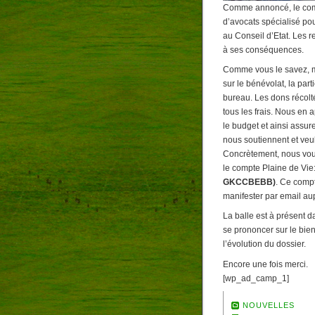
Comme annoncé, le comit
d’avocats spécialisé po
au Conseil d’Etat. Les 
à ses conséquences.
Comme vous le savez, mê
sur le bénévolat, la part
bureau. Les dons récolté
tous les frais. Nous en
le budget et ainsi assur
nous soutiennent et veul
Concrètement, nous vous
le compte Plaine de Vie
GKCCBEBB)
. Ce compt
manifester par email au
La balle est à présent d
se prononcer sur le bie
l’évolution du dossier.
Encore une fois merci.
[wp_ad_camp_1]
NOUVELLES