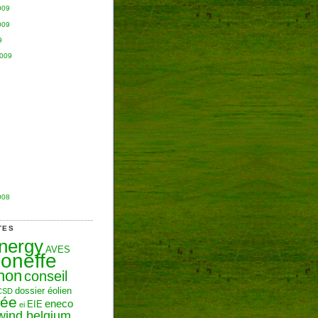
009
009
9
2009
008
TES
Energy
AVES
oneffe
hon
conseil
dossier éolien
CSD
zée
eneco
EIE
ei
wind belgium