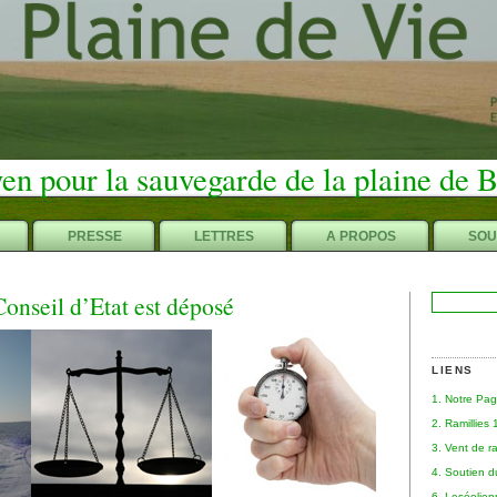
en pour la sauvegarde de la plaine de 
PRESSE
LETTRES
A PROPOS
SOU
Conseil d’Etat est déposé
Rechercher :
LIENS
1. Notre Pa
2. Ramillies
3. Vent de r
4. Soutien 
6. Leséolie