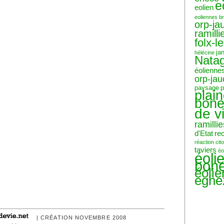
e
eolien
eoliennes b
orp-ja
ramilli
folx-l
ja
hélécine
Nata
éolienne
orp-ja
paysage
p
plai
bone
de v
ramillie
d'Etat
re
réaction ci
taviers
éo
éoli
bone
éoli
eghe
| CRÉATION NOVEMBRE 2008