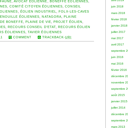
avril 2019
IFAUNE
,
AVOCAT ÉOLIENNE
,
BONEFFE ÉOLIENNES
,
NNES
,
COMITÉ CITOYEN ÉOLIENNES
,
CONSEIL
juin 2018
OLIENNES
,
ÉOLIEN INDUSTRIEL
,
FOLX-LES-CAVES
mars 2018
ENOUILLE ÉOLIENNES
,
NATAGORA
,
PLAINE
février 2018
 DE BONEFFE
,
PLAINE DE VIE
,
PROJET ÉOLIEN
,
janvier 2018
NES
,
RECOURS CONSEIL D'ETAT
,
RECOURS ÉOLIEN
juillet 2017
S ÉOLIENNES
,
TAVIER ÉOLIENNES
11
COMMENT
TRACKBACK-
URI
mai 2017
avril 2017
septembre 
juin 2016
mai 2016
février 2016
décembre 2
novembre 2
septembre 
août 2015
janvier 2015
juillet 2014
décembre 2
septembre 
mars 2013