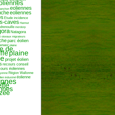
oliennes
eoliennes
ranchon
uche
eoliennes
es
Etude incidence
es-caves
Hannut
ndrenouille
merdorp
gora
Natagora
s
oiseaux migrateurs
uche
parc éolien
erwez
plaine
ne de
plaine
ffe
ie
projet éolien
s
recours conseil
cours éoliennes
Région Wallonne
toyenne
éolienne
lien industriel
ennes
ffe
ennes
zée