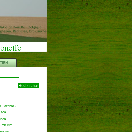
Boneffe
TIEN
ge Facebook
 1706
aison
du TRUST
nnes.be