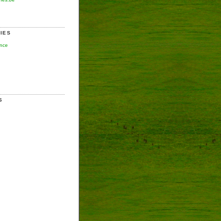
IES
ence
S