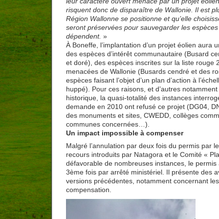
leur caractère ouvert menacé par un projet éolie
risquent donc de disparaître de Wallonie. Il est p
Région Wallonne se positionne et qu’elle choisiss
seront préservées pour sauvegarder les espèces 
dépendent.
»
À Boneffe, l’implantation d’un projet éolien aura un
des espèces d’intérêt communautaire (Busard cen
et doré), des espèces inscrites sur la liste roug
menacées de Wallonie (Busards cendré et des ro
espèces faisant l’objet d’un plan d’action à l’éc
huppé). Pour ces raisons, et d’autres notamment 
historique, la quasi-totalité des instances interr
demande en 2010 ont refusé ce projet (DG04, D
des monuments et sites, CWEDD, collèges commu
communes concernées…).
Un impact impossible à compenser
Malgré l’annulation par deux fois du permis par le
recours introduits par Natagora et le Comité « Plai
défavorable de nombreuses instances, le permis 
3ème fois par arrêté ministériel. Il présente des
versions précédentes, notamment concernant le
compensation.