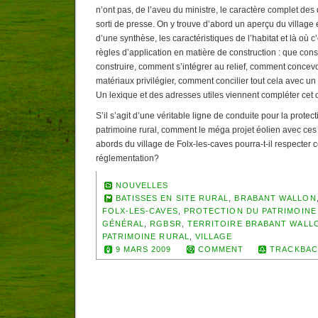
n’ont pas, de l’aveu du ministre, le caractère complet des
sorti de presse. On y trouve d’abord un aperçu du village
d’une synthèse, les caractéristiques de l’habitat et là où c’
règles d’application en matière de construction : que const
construire, comment s’intégrer au relief, comment concevo
matériaux privilégier, comment concilier tout cela avec 
Un lexique et des adresses utiles viennent compléter cet o
S’il s’agit d’une véritable ligne de conduite pour la protect
patrimoine rural, comment le méga projet éolien avec ce
abords du village de Folx-les-caves pourra-t-il respecter 
réglementation?
NOUVELLES
BATISSES EN SITE RURAL
,
BRABANT WALLON
FOLX-LES-CAVES
,
PROTECTION DU PATRIMOINE
GÉNÉRAL
,
RGBSR
,
TERRITOIRE BRABANT WALL
PATRIMOINE RURAL
,
VILLAGE
9 MARS 2009
COMMENT
TRACKBAC