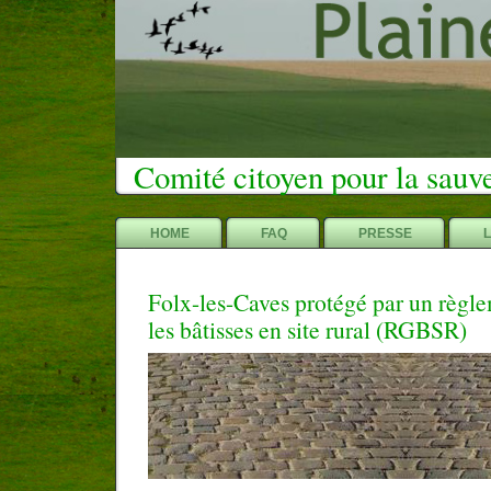
Comité citoyen pour la sauv
HOME
FAQ
PRESSE
Folx-les-Caves protégé par un règle
les bâtisses en site rural (RGBSR)