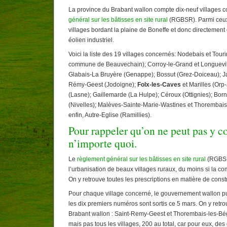
La province du Brabant wallon compte dix-neuf villages c
général sur les bâtisses en site rural
(RGBSR). Parmi ceux-
villages bordant la plaine de Boneffe et donc directement 
éolien industriel.
Voici la liste des 19 villages concernés: Nodebais et Tour
commune de Beauvechain); Corroy-le-Grand et Longuevil
Glabais-La Bruyère (Genappe); Bossut (Grez-Doiceau); Jau
Rémy-Geest (Jodoigne);
Folx-les-Caves
et Marilles (Orp
(Lasne); Gaillemarde (La Hulpe); Céroux (Ottignies); Born
(Nivelles); Malèves-Sainte-Marie-Wastines et Thorembais
enfin, Autre-Eglise (Ramillies).
Pour rappeler qu’on ne peut pas y co
n’importe quoi.
Le
règlement général sur les bâtisses en site rural
(RGBSR)
l’urbanisation de beaux villages ruraux, du moins si la c
On y retrouve toutes les prescriptions en matière de const
Pour chaque village concerné, le gouvernement wallon pu
les dix premiers numéros sont sortis ce 5 mars. On y retr
Brabant wallon : Saint-Remy-Geest et Thorembais-les-Bég
mais pas tous les villages, 200 au total, car pour eux, des