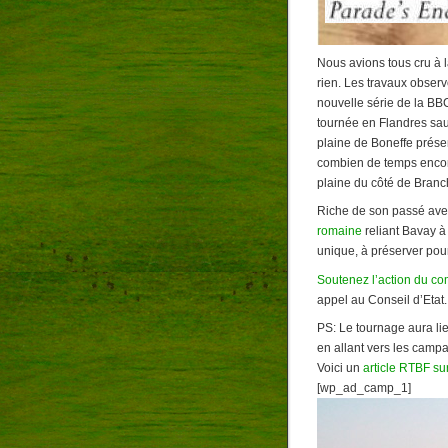
Nous avions tous cru à l
rien. Les travaux obser
nouvelle série de la BB
tournée en Flandres sau
plaine de Boneffe prése
combien de temps encore
plaine du côté de Bran
Riche de son passé avec
romaine
reliant Bavay à
unique, à préserver pour
Soutenez l’action du co
appel au Conseil d’Etat.
PS: Le tournage aura lie
en allant vers les camp
Voici un
article RTBF su
[wp_ad_camp_1]