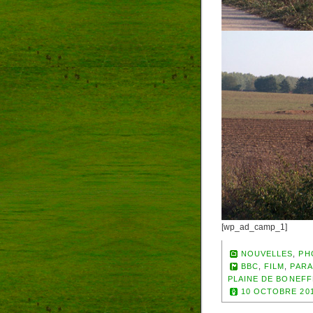
[wp_ad_camp_1]
NOUVELLES
,
PH
BBC
,
FILM
,
PARA
PLAINE DE BONEFF
10 OCTOBRE 20