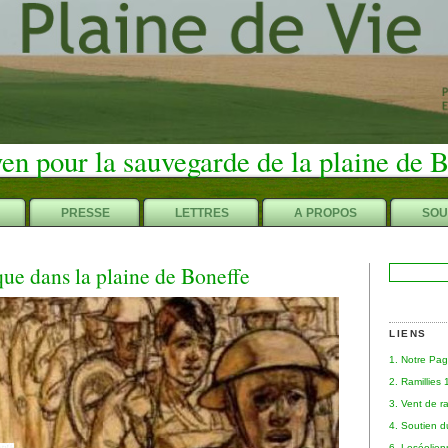
en pour la sauvegarde de la plaine de 
PRESSE
LETTRES
A PROPOS
SOU
e dans la plaine de Boneffe
Rechercher :
LIENS
1. Notre Pa
2. Ramillies
3. Vent de r
4. Soutien 
6. Leséolie