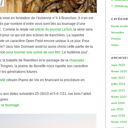
7. EPAW.org
a mise en fondation de l’éolienne n°4 à Branchon. Il n’en est
CATÉGOR
vés par nombre d’entre vous sont liés au tournage d’une
Etude incid
C. Comme le relate cet
article du journal LeSoir
, la série sera
Nouvelles
f pour ce qui est des scènes de tranchées. La superbe
Photos
nte un caractère Open Field encore unique à ce jour. Pour
Video
? Jaco Van Dormael avait lui aussi choisi cette partie de la
chon
pour tourner une scène de son film
‘Le huitième jour’.
ARCHIVE
 la bataille de Ramillies et le passage de la
chaussée
mars 2025
 Tongres, la plaine de Boneffe nous rapelle son caractère
février 2025
 les générations futures.
mars 2022
mité
citoyen Plaine de Vie en financant la procédure en
juillet 2021
mars 2021
u aux dates suivantes 25-26/10 et 5-6-7/11, rue bois l’abbé
février 2021
agnes.
août 2020
r le tournage
.
juin 2020
mars 2020
février 2020