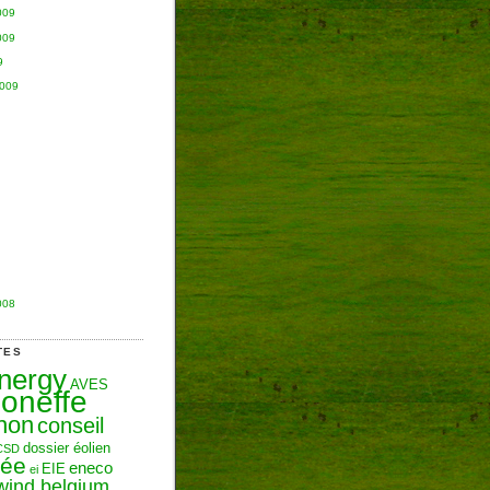
009
009
9
2009
008
TES
Energy
AVES
oneffe
hon
conseil
dossier éolien
CSD
zée
eneco
EIE
ei
wind belgium