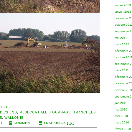
février 2013
janvier 2013
novembre 2
octobre 201
septembre 
mai 2012
mars 2012
décembre 2
octobre 201
septembre 2
mars 2011
décembre 2
novembre 2
octobre 201
septembre 
juin 2010
OTOS
mai 2010
DE’S END
,
REBECCA HALL
,
TOURNAGE
,
TRANCHÉES
avril 2010
E
,
WALLONIE
mars 2010
11
COMMENT
TRACKBACK-
URI
février 2010