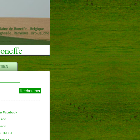
Boneffe
TIEN
ge Facebook
 1706
aison
du TRUST
nnes.be