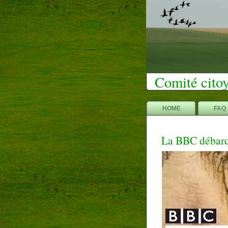
Comité citoy
HOME
FAQ
La BBC débarqu