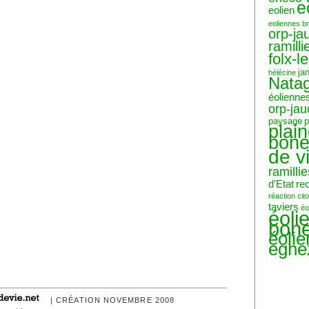
e
eolien
eoliennes b
orp-ja
ramilli
folx-l
ja
hélécine
Nata
éolienne
orp-ja
paysage
p
plai
bone
de v
ramillie
d'Etat
re
réaction ci
taviers
éo
éoli
bone
éoli
eghe
| CRÉATION NOVEMBRE 2008