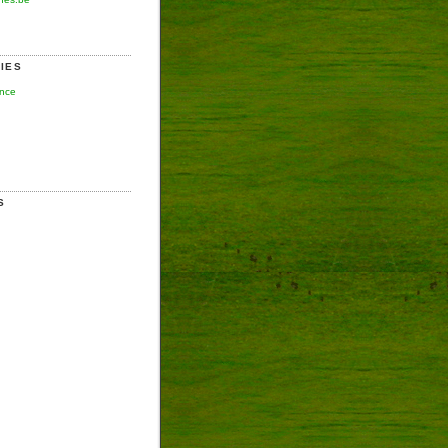
IES
ence
S