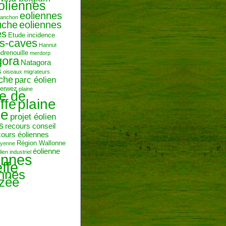
oliennes
eoliennes
ranchon
uche
eoliennes
es
Etude incidence
es-caves
Hannut
ndrenouille
merdorp
gora
Natagora
s
oiseaux migrateurs
uche
parc éolien
erwez
plaine
ne de
plaine
ffe
ie
projet éolien
s
recours conseil
cours éoliennes
Région Wallonne
toyenne
éolienne
lien industriel
ennes
ffe
ennes
zée