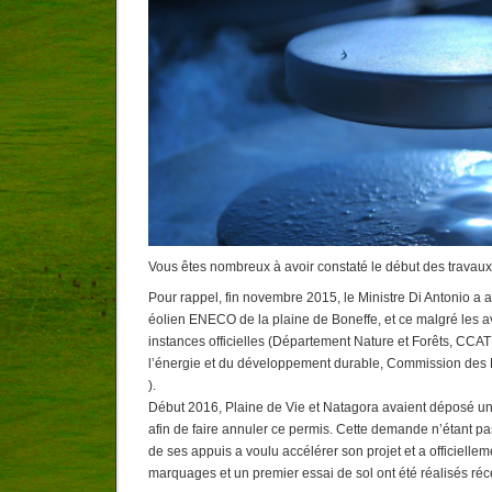
Vous êtes nombreux à avoir constaté le début des travaux
Pour rappel, fin novembre 2015, le Ministre Di Antonio a 
éolien ENECO de la plaine de Boneffe, et ce malgré les av
instances officielles (Département Nature et Forêts, CCA
l’énergie et du développement durable, Commission des 
).
Début 2016, Plaine de Vie et Natagora avaient déposé un
afin de faire annuler ce permis. Cette demande n’étant p
de ses appuis a voulu accélérer son projet et a officiellem
marquages et un premier essai de sol ont été réalisés r