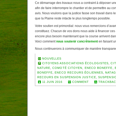
Ce démarrage des travaux nous a contraint à déposer un
afin de faire interrompre le chantier et de permettre au co
avis. Nous voulons que la justice fasse son travail dans le
que la Plaine reste intacte le plus longtemps possible.
Votre soutien est primordial: nous vous remercions d’avan
constituez. Chacun de vos dons nous aide à financer ces
encore plus besoin maintenant que la course arrivent dans
Voici comment
nous soutenir concrètement
en faisant u
Nous continuerons à communiquer de manière transpare
NOUVELLES
CITOYENS ASSOCIATIONS ÉCOLOGISTES
,
CI
NATURE
,
COMOTÉ CITOYEN
,
ENECO BONEFFE
,
BONEFFE
,
ENECO RECOURS ÉOLIENNES
,
NATAG
RECOURS EN SUSPENSION JUSTICE
,
SUSPENSI
11 JUIN 2016
COMMENT
TRACKBAC