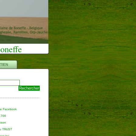
Boneffe
TIEN
ge Facebook
 1706
aison
du TRUST
nnes.be