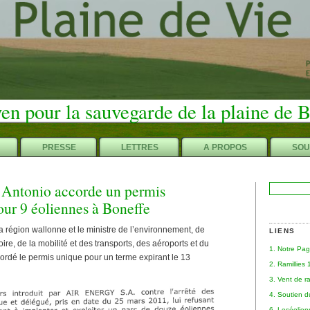
en pour la sauvegarde de la plaine de 
PRESSE
LETTRES
A PROPOS
SOU
 Antonio accorde un permis
Rechercher :
our 9 éoliennes à Boneffe
 région wallonne et le ministre de l’environnement, de
LIENS
ire, de la mobilité et des transports, des aéroports et du
1. Notre Pa
cordé le permis unique pour un terme expirant le 13
2. Ramillies
3. Vent de r
4. Soutien 
6. Leséolie