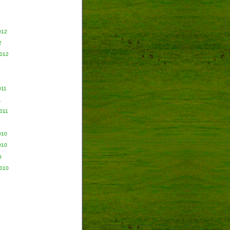
012
2
2012
011
1
011
010
010
0
2010