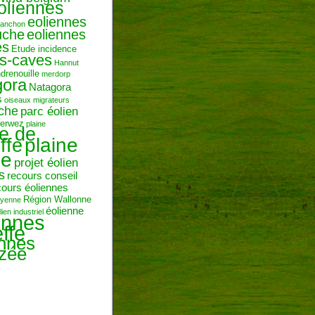
oliennes
eoliennes
ranchon
uche
eoliennes
es
Etude incidence
es-caves
Hannut
ndrenouille
merdorp
gora
Natagora
s
oiseaux migrateurs
uche
parc éolien
erwez
plaine
ne de
plaine
ffe
ie
projet éolien
s
recours conseil
cours éoliennes
Région Wallonne
toyenne
éolienne
lien industriel
ennes
ffe
ennes
zée