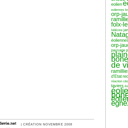
e
eolien
eoliennes b
orp-ja
ramilli
folx-l
ja
hélécine
Nata
éolienne
orp-ja
paysage
p
plai
bone
de v
ramillie
d'Etat
re
réaction ci
taviers
éo
éoli
bone
éoli
eghe
| CRÉATION NOVEMBRE 2008