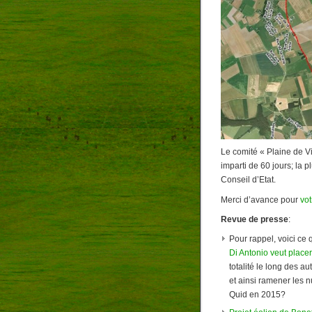
Le comité « Plaine de Vie
imparti de 60 jours; la 
Conseil d’Etat.
Merci d’avance pour
vot
Revue de presse
:
Pour rappel, voici ce 
Di Antonio veut placer
totalité le long des a
et ainsi ramener les n
Quid en 2015?