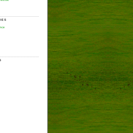
IES
ence
S