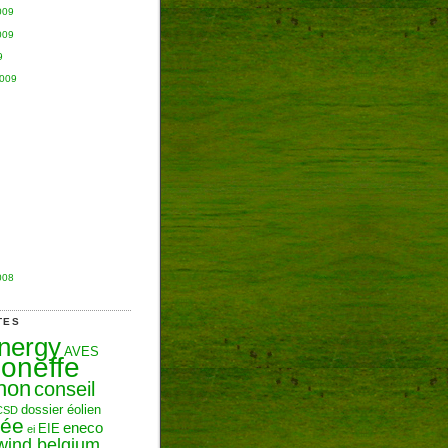
009
009
9
2009
008
TES
Energy
AVES
oneffe
hon
conseil
dossier éolien
CSD
zée
eneco
EIE
ei
wind belgium