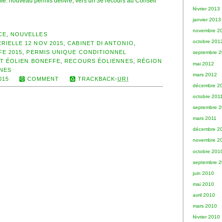
ffe: nouveau permis délivré, vers un 3e recours au Conseil
février 2013
janvier 2013
novembre 2
CE
,
NOUVELLES
octobre 201
RIELLE 12 NOV 2015
,
CABINET DI ANTONIO
,
E 2015
,
PERMIS UNIQUE CONDITIONNEL
septembre 
T ÉOLIEN BONEFFE
,
RECOURS ÉOLIENNES
,
RÉGION
mai 2012
NES
mars 2012
015
COMMENT
TRACKBACK-
URI
décembre 2
octobre 201
septembre 2
mars 2011
décembre 2
novembre 2
octobre 201
septembre 
juin 2010
mai 2010
avril 2010
mars 2010
février 2010