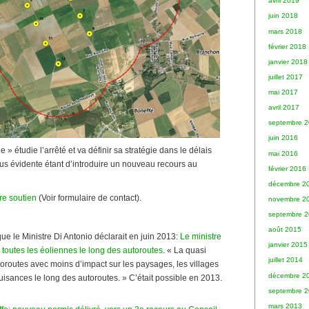
avril 2019
juin 2018
mars 2018
février 2018
janvier 2018
juillet 2017
mai 2017
avril 2017
septembre 
juin 2016
 » étudie l’arrêté et va définir sa stratégie dans le délais
mai 2016
plus évidente étant d’introduire un nouveau recours au
février 2016
décembre 2
re soutien
(Voir formulaire de contact).
novembre 2
septembre 
août 2015
que le Ministre Di Antonio déclarait en juin 2013:
Le ministre
janvier 2015
 toutes les éoliennes le long des autoroutes
. « La quasi
juillet 2014
utoroutes avec moins d’impact sur les paysages, les villages
décembre 2
uisances le long des autoroutes. » C’était possible en 2013.
septembre 
mars 2013