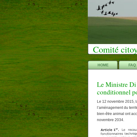
Comité citoy
HOME
FAQ
Le Ministre Di
conditionnel p
Le 12 novembre 2015, la
l’aménagement du territo
bien-être animal ont ac
novembre 2034.