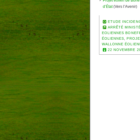
Projet éolien de Bone
d’État
(Vers l’Avenir)
ETUDE INCIDEN
ARRÊTÉ MINISTÉ
EOLIENNES BONEFF
ÉOLIENNES
,
PROJE
WALLONNE ÉOLIEN
22 NOVEMBRE 2