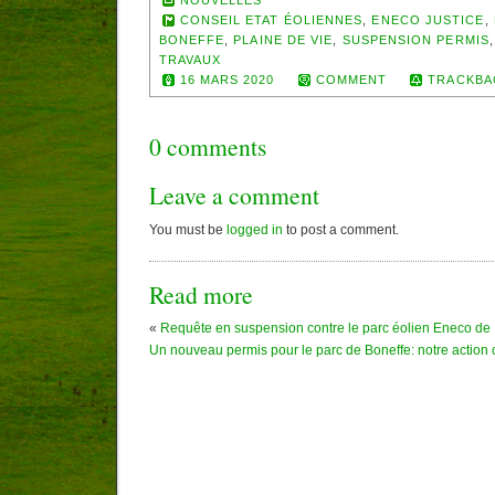
NOUVELLES
CONSEIL ETAT ÉOLIENNES
,
ENECO JUSTICE
,
BONEFFE
,
PLAINE DE VIE
,
SUSPENSION PERMIS
TRAVAUX
16 MARS 2020
COMMENT
TRACKBA
0 comments
Leave a comment
You must be
logged in
to post a comment.
Read more
«
Requête en suspension contre le parc éolien Eneco de
Un nouveau permis pour le parc de Boneffe: notre action 