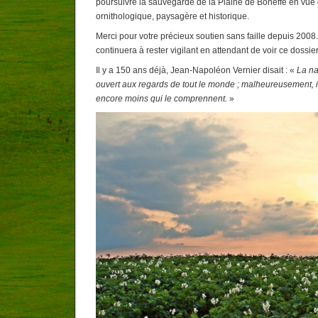
poursuivre la sauvegarde de la Plaine de Boneffe en vue 
ornithologique, paysagère et historique.
Merci pour votre précieux soutien sans faille depuis 2008
continuera à rester vigilant en attendant de voir ce dossie
Il y a 150 ans déjà, Jean-Napoléon Vernier disait : «
La na
ouvert aux regards de tout le monde ; malheureusement, il 
encore moins qui le comprennent.
»