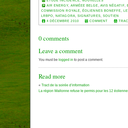
ETUDE INCIDENCE
,
NOUVELLES
AIR ENERGY
,
ARMÉEE BELGE
,
AVIS NÉGATIF
,
COMMISSION ROYALE
,
ÉOLIENNES BONEFFE
,
LE
LRBPO
,
NATAGORA
,
SIGNATURES
,
SOUTIEN
4 DÉCEMBRE 2010
COMMENT
TRAC
0 comments
Leave a comment
You must be
logged in
to post a comment.
Read more
«
Tract de la soirée d’information
La région Wallonne refuse le permis pour les 12 éolienne