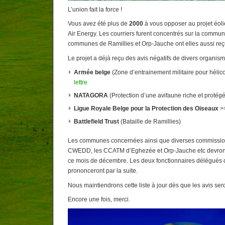
L’union fait la force !
Vous avez été plus de
2000
à vous opposer au projet éoli
Air Energy. Les courriers furent concentrés sur la commu
communes de Ramillies et Orp-Jauche ont elles aussi reç
Le projet a déjà reçu des avis négatifs de divers organis
Armée belge
(Zone d’entrainement militaire pour hélic
lettre
NATAGORA
(Protection d’une avifaune riche et protég
Ligue Royale Belge pour la Protection des Oiseaux
>
Battlefield Trust
(Bataille de Ramillies)
Les communes concernées ainsi que diverses commission
CWEDD, les CCATM d’Eghezée et Orp-Jauche etc devront 
ce mois de décembre. Les deux fonctionnaires délégués 
prononceront par la suite.
Nous maintiendrons cette liste à jour dès que les avis ser
Encore une fois, merci.