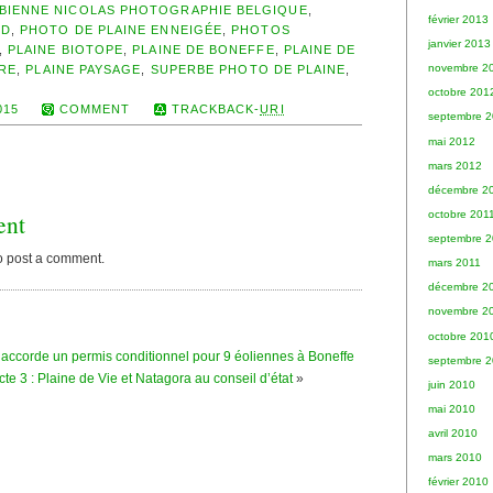
BIENNE NICOLAS PHOTOGRAPHIE BELGIQUE
,
février 2013
LD
,
PHOTO DE PLAINE ENNEIGÉE
,
PHOTOS
janvier 2013
,
PLAINE BIOTOPE
,
PLAINE DE BONEFFE
,
PLAINE DE
novembre 2
IRE
,
PLAINE PAYSAGE
,
SUPERBE PHOTO DE PLAINE
,
octobre 201
015
COMMENT
TRACKBACK-
URI
septembre 
mai 2012
mars 2012
décembre 2
octobre 201
ent
septembre 2
o post a comment.
mars 2011
décembre 2
novembre 2
octobre 201
o accorde un permis conditionnel pour 9 éoliennes à Boneffe
septembre 
te 3 : Plaine de Vie et Natagora au conseil d’état
»
juin 2010
mai 2010
avril 2010
mars 2010
février 2010