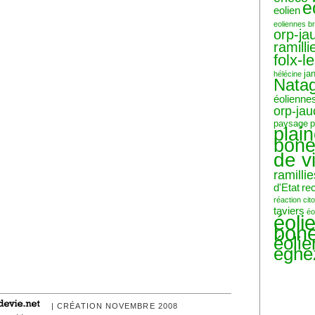
e
eolien
eoliennes b
orp-ja
ramilli
folx-l
ja
hélécine
Nata
éolienne
orp-ja
paysage
p
plai
bone
de v
ramillie
d'Etat
re
réaction ci
taviers
éo
éoli
bone
éoli
eghe
| CRÉATION NOVEMBRE 2008