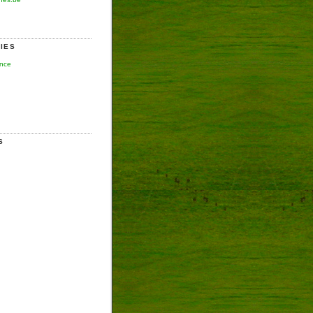
IES
ence
S