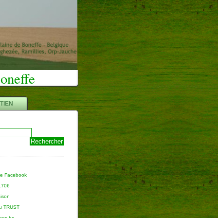
Boneffe
TIEN
ge Facebook
 1706
aison
du TRUST
nnes.be