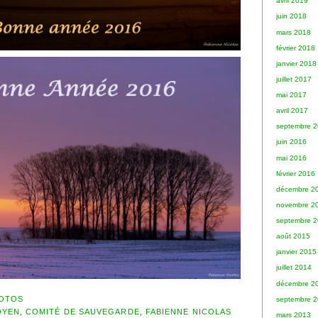
avril 2019
juin 2018
mars 2018
février 2018
janvier 2018
juillet 2017
mai 2017
avril 2017
septembre 
juin 2016
mai 2016
février 2016
décembre 2
novembre 2
septembre 
août 2015
janvier 2015
juillet 2014
décembre 2
OTOS
septembre 
OYEN
,
COMITÉ DE SAUVEGARDE
,
FABIENNE NICOLAS
mars 2013