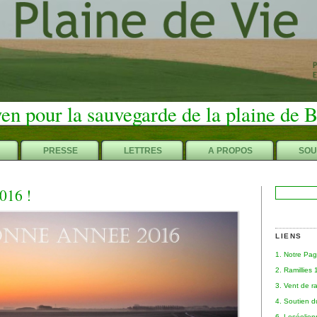
en pour la sauvegarde de la plaine de 
PRESSE
LETTRES
A PROPOS
SOU
016 !
Rechercher :
LIENS
1. Notre Pa
2. Ramillies
3. Vent de r
4. Soutien 
6. Leséolie