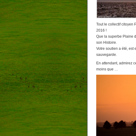
Tout le collectif citoy
2016 !
Que la superbe Plaine d
son Histoire.
Votre soutien a été, est
sauvegarde.
En attendant, admirez ces
moins que …