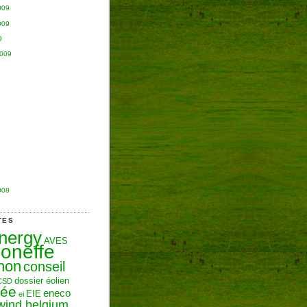
009
009
9
2009
008
TES
Energy
AVES
oneffe
hon
conseil
dossier éolien
CSD
zée
eneco
EIE
ei
wind belgium