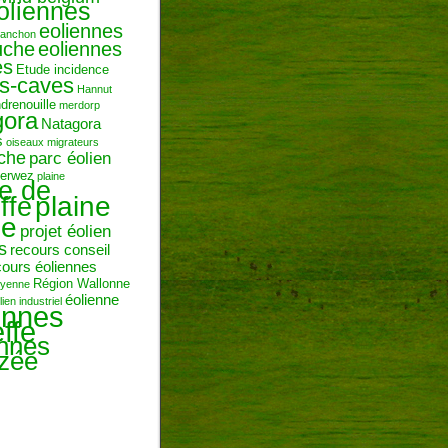
oliennes
eoliennes
ranchon
uche
eoliennes
es
Etude incidence
es-caves
Hannut
ndrenouille
merdorp
gora
Natagora
s
oiseaux migrateurs
uche
parc éolien
erwez
plaine
ne de
plaine
ffe
ie
projet éolien
s
recours conseil
cours éoliennes
Région Wallonne
toyenne
éolienne
lien industriel
ennes
ffe
ennes
zée