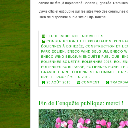
cabine de tête, à implanter à Boneffe (Eghezée, Ramillies
L’avis officiel est publié sur les sites web des communes d
Rien de disponible sur le site d’Orp-Jauche.
ETUDE INCIDENCE
,
NOUVELLES
CONSTRUCTION ET L’EXPLOITATION D’UN P
ÉOLIENNES À EGHEZÉE
,
CONSTRUCTION ET L’E
PARC ÉOLIEN
,
ENECO WIND BELGIUM
,
ENECO WI
ENECO WIND BELGIUM ENQUÊTE PUBLIQUE
,
EN
ÉOLIENNES BONEFFE
,
ÉOLIENNES 2015
,
ÉOLIEN
ÉOLIENNES BOIS L’ABBÉ
,
EOLIENNES BONEFFE 
GRANDE TERRE
,
ÉOLIENNES LA TOMBALE
,
ORP-
PROJET PARC ÉOLIEN 2015
25 AOÛT 2015
COMMENT
TRACKBA
Fin de l’enquête publique: merci !