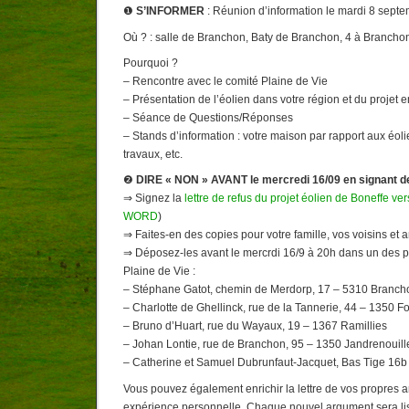
❶
S’INFORMER
: Réunion d’information le mardi 8 septe
Où ? : salle de Branchon, Baty de Branchon, 4 à Brancho
Pourquoi ?
– Rencontre avec le comité Plaine de Vie
– Présentation de l’éolien dans votre région et du projet en
– Séance de Questions/Réponses
– Stands d’information : votre maison par rapport aux éoli
travaux, etc.
❷
DIRE « NON » AVANT le mercredi 16/09 en signant des
⇒ Signez la
lettre de refus du projet éolien de Boneffe ve
WORD
)
⇒ Faites-en des copies pour votre famille, vos voisins et 
⇒ Déposez-les avant le mercrdi 16/9 à 20h dans un des po
Plaine de Vie :
– Stéphane Gatot, chemin de Merdorp, 17 – 5310 Branch
– Charlotte de Ghellinck, rue de la Tannerie, 44 – 1350 
– Bruno d’Huart, rue du Wayaux, 19 – 1367 Ramillies
– Johan Lontie, rue de Branchon, 95 – 1350 Jandrenouill
– Catherine et Samuel Dubrunfaut-Jacquet, Bas Tige 16b
Vous pouvez également enrichir la lettre de vos propres 
expérience personnelle. Chaque nouvel argument sera lis