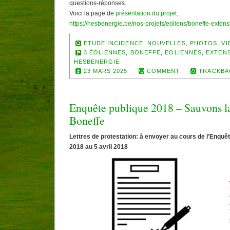
questions-réponses.
Voici la page de
présentation du projet
:
https://hesbenergie.be/nos-projets/eoliens/boneffe-exten
ETUDE INCIDENCE
,
NOUVELLES
,
PHOTOS
,
VI
3 ÉOLIENNES
,
BONEFFE
,
EOLIENNES
,
EXTENS
HESBENERGIE
23 MARS 2025
COMMENT
TRACKBA
Enquête publique 2018 – Sauvons la
Boneffe
Lettres de protestation: à envoyer au cours de l’Enquê
2018 au 5 avril 2018