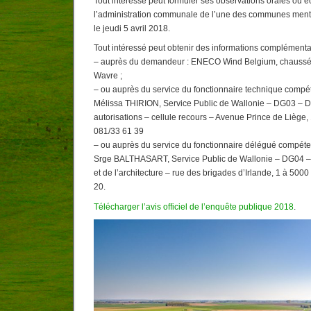
Tout intéressé peut formuler ses observations orales ou é
l’administration communale de l’une des communes menti
le jeudi 5 avril 2018.
Tout intéressé peut obtenir des informations complémenta
– auprès du demandeur : ENECO Wind Belgium, chaussé
Wavre ;
– ou auprès du service du fonctionnaire technique compé
Mélissa THIRION, Service Public de Wallonie – DG03 – Di
autorisations – cellule recours – Avenue Prince de Liège,
081/33 61 39
– ou auprès du service du fonctionnaire délégué compéten
Srge BALTHASART, Service Public de Wallonie – DG04 – 
et de l’architecture – rue des brigades d’Irlande, 1 à 500
20.
Télécharger l’avis officiel de l’enquête publique 2018
.