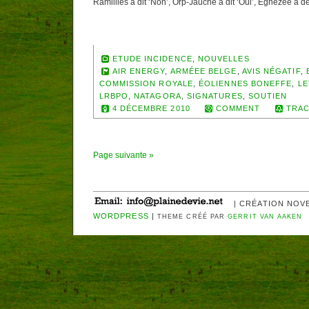
Ramillies a dit ‘Non’, Orp-Jauche a dit ‘Oui’, Eghezée a 
ETUDE INCIDENCE
,
NOUVELLES
AIR ENERGY
,
ARMÉEE BELGE
,
AVIS NÉGATIF
,
COMMISSION ROYALE
,
ÉOLIENNES BONEFFE
,
LE
LRBPO
,
NATAGORA
,
SIGNATURES
,
SOUTIEN
4 DÉCEMBRE 2010
COMMENT
TRAC
Page suivante »
| CRÉATION NOV
WORDPRESS
|
THEME CRÉÉ PAR
GERRIT VAN AAKEN