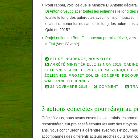
Pour rappel, voici ce que le Ministre Di Antonio déclarai
Di Antonio veut placer toutes les éoliennes le long des
totalité le long des autoroutes avec moins d’impact sur 
et ainsi ramener les nuisances le long des autoroutes. 
Quid en 2015?
Projet éolien de Boneffe: nouveau permis délivré, vers
d’État
(Vers l’Avenir)
ETUDE INCIDENCE
,
NOUVELLES
ARRÊTÉ MINISTÉRIELLE 12 NOV 2015
,
CABINE
EOLIENNES BONEFFE 2015
,
PERMIS UNIQUE CO
ÉOLIENNES
,
PROJET ÉOLIEN BONEFFE
,
RECOUR
WALLONNE ÉOLIENNES
22 NOVEMBRE 2015
COMMENT
TRA
3 actions concrètes pour réagir au p
Grâce à vous, nous avons ensemble contraints les promote
reconsidérer leur projet et à écouter les voix des citoyens
ans. Nous continuerons à défendre avec vous et pour nous 
accompagnés des différents acteurs proches du terrain