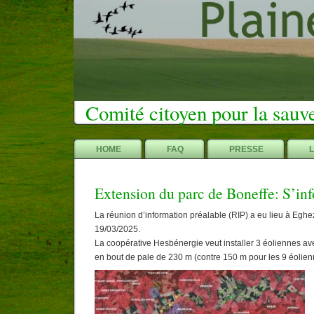
Comité citoyen pour la sauv
HOME
FAQ
PRESSE
Extension du parc de Boneffe: S’inf
La réunion d’information préalable (RIP) a eu lieu à Eghe
19/03/2025.
La coopérative Hesbénergie veut installer 3 éoliennes 
en bout de pale de 230 m (contre 150 m pour les 9 éolien