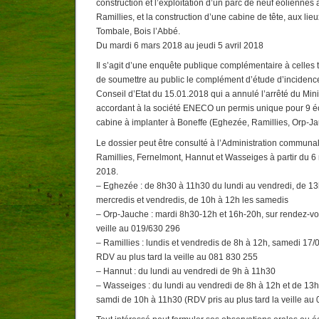
construction et l’exploitation d’un parc de neuf éolienne
Ramillies, et la construction d’une cabine de tête, aux lie
Tombale, Bois l’Abbé.
Du mardi 6 mars 2018 au jeudi 5 avril 2018
Il s’agit d’une enquête publique complémentaire à celle
de soumettre au public le complément d’étude d’incidences 
Conseil d’Etat du 15.01.2018 qui a annulé l’arrêté du Min
accordant à la société ENECO un permis unique pour 9 éo
cabine à implanter à Boneffe (Eghezée, Ramillies, Orp-J
Le dossier peut être consulté à l’Administration commun
Ramillies, Fernelmont, Hannut et Wasseiges à partir du 6
2018.
– Eghezée : de 8h30 à 11h30 du lundi au vendredi, de 13h
mercredis et vendredis, de 10h à 12h les samedis
– Orp-Jauche : mardi 8h30-12h et 16h-20h, sur rendez-vou
veille au 019/630 296
– Ramillies : lundis et vendredis de 8h à 12h, samedi 17
RDV au plus tard la veille au 081 830 255
– Hannut : du lundi au vendredi de 9h à 11h30
– Wasseiges : du lundi au vendredi de 8h à 12h et de 13
samdi de 10h à 11h30 (RDV pris au plus tard la veille au