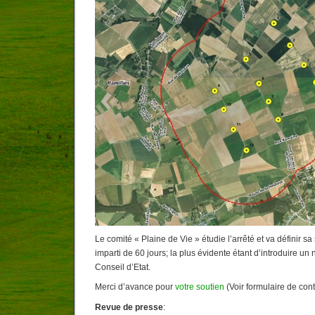
Le comité « Plaine de Vie » étudie l’arrêté et va définir sa
imparti de 60 jours; la plus évidente étant d’introduire u
Conseil d’Etat.
Merci d’avance pour
votre soutien
(Voir formulaire de cont
Revue de presse
: