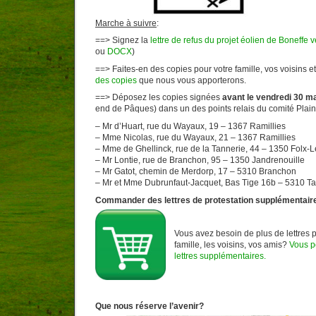
Marche à suivre
:
==> Signez la
lettre de refus du projet éolien de Boneffe 
ou
DOCX
)
==> Faites-en des copies pour votre famille, vos voisins 
des copies
que nous vous apporterons.
==> Déposez les copies signées
avant le vendredi 30 m
end de Pâques) dans un des points relais du comité Plain
– Mr d’Huart, rue du Wayaux, 19 – 1367 Ramillies
– Mme Nicolas, rue du Wayaux, 21 – 1367 Ramillies
– Mme de Ghellinck, rue de la Tannerie, 44 – 1350 Folx-
– Mr Lontie, rue de Branchon, 95 – 1350 Jandrenouille
– Mr Gatot, chemin de Merdorp, 17 – 5310 Branchon
– Mr et Mme Dubrunfaut-Jacquet, Bas Tige 16b – 5310 Ta
Commander des lettres de protestation supplémentair
Vous avez besoin de plus de lettres p
famille, les voisins, vos amis?
Vous 
lettres supplémentaires.
Que nous réserve l’avenir?