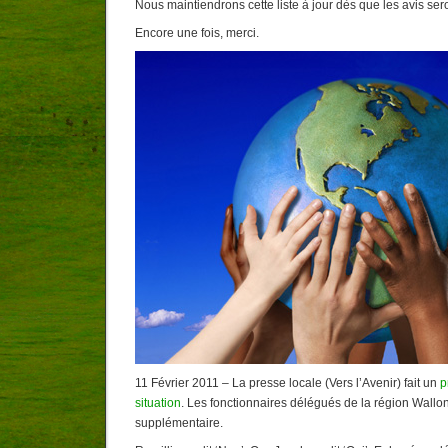
Nous maintiendrons cette liste à jour dès que les avis ser
Encore une fois, merci.
11 Février 2011 – La presse locale (Vers l’Avenir) fait un
p
situation
. Les fonctionnaires délégués de la région Wall
supplémentaire.