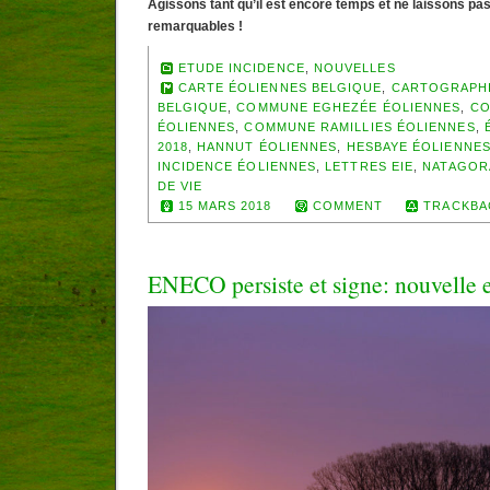
Agissons tant qu’il est encore temps et ne laissons pas
remarquables !
ETUDE INCIDENCE
,
NOUVELLES
CARTE ÉOLIENNES BELGIQUE
,
CARTOGRAPHI
BELGIQUE
,
COMMUNE EGHEZÉE ÉOLIENNES
,
CO
ÉOLIENNES
,
COMMUNE RAMILLIES ÉOLIENNES
,
2018
,
HANNUT ÉOLIENNES
,
HESBAYE ÉOLIENNE
INCIDENCE ÉOLIENNES
,
LETTRES EIE
,
NATAGOR
DE VIE
15 MARS 2018
COMMENT
TRACKBA
ENECO persiste et signe: nouvelle 