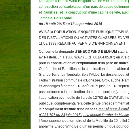
Demande d’Eneco Wind Belgium s.a. en vue d’obtenir le 
construction et l’exploitation d’un parc de douze éolien
et Ramillies, et la construction d’une cabine de tête, aux 
Tombale, Bois l’Abbé.
du 18 août 2015 au 18 septembre 2015
AVIS à la POPULATION- ENQUETE PUBLIQUE
ETABLI
DES INSTALLATIONS OU ACTIVITES CLASSEES EN V
11/03/1999 RELATIF AU PERMIS D’ENVIRONNEMENT
Concerne la demande d’
ENECO WIND BELGIUM s.a.
(an
av. Pasteur, 6h à 1300 WAVRE (tél 081/64.05.07) en vue d
pour la
construction et l’exploitation d’un parc de douz
Orp-Jauche et Ramillies, et la construction d’une cabine de
Grande Terre, La Tombale, Bois l’Abbé. Le dossier peut êt
l’Administration communale d’Eghezée, Orp-Jauche, Rami
et Wasseiges à partir du 18 août 2015 jusqu’au 18 septem
pas conforme à la destination du plan de secteur (zone ag
l’application éventuelle de l’article 127§3 du CWATUP. Il 
publique, complémentaire à celle tenue précédemment af
le
complément d’étude d’incidences
réalisé suite à l’arr
n°231.707 du 23 juin 2015 qui a annulé l’arrêté du Minis
l’Aménagement du territoire et de la Mobilité du 25 juillet
anonyme Eneco Wind Belgium un permis unique pour dou