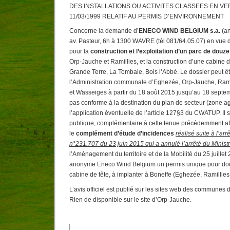
DES INSTALLATIONS OU ACTIVITES CLASSEES EN V
11/03/1999 RELATIF AU PERMIS D’ENVIRONNEMENT
Concerne la demande d’
ENECO WIND BELGIUM s.a.
(an
av. Pasteur, 6h à 1300 WAVRE (tél 081/64.05.07) en vue d
pour la
construction et l’exploitation d’un parc de douz
Orp-Jauche et Ramillies, et la construction d’une cabine de
Grande Terre, La Tombale, Bois l’Abbé. Le dossier peut êt
l’Administration communale d’Eghezée, Orp-Jauche, Rami
et Wasseiges à partir du 18 août 2015 jusqu’au 18 septem
pas conforme à la destination du plan de secteur (zone ag
l’application éventuelle de l’article 127§3 du CWATUP. Il 
publique, complémentaire à celle tenue précédemment af
le
complément d’étude d’incidences
réalisé suite à l’arr
n°231.707 du 23 juin 2015 qui a annulé l’arrêté du Minis
l’Aménagement du territoire et de la Mobilité du 25 juillet
anonyme Eneco Wind Belgium un permis unique pour dou
cabine de tête, à implanter à Boneffe (Eghezée, Ramillies
L’avis officiel est publié sur les sites web des communes d
Rien de disponible sur le site d’Orp-Jauche.