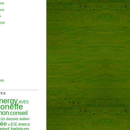
009
009
9
2009
008
TES
Energy
AVES
oneffe
hon
conseil
dossier éolien
CSD
zée
eneco
EIE
ei
wind belgium