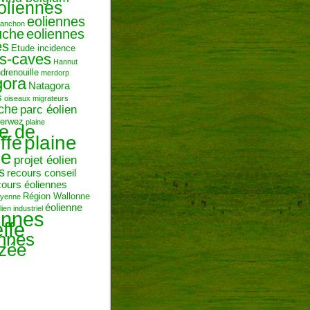
oliennes
eoliennes
ranchon
uche
eoliennes
es
Etude incidence
es-caves
Hannut
ndrenouille
merdorp
gora
Natagora
s
oiseaux migrateurs
uche
parc éolien
erwez
plaine
ne de
plaine
ffe
ie
projet éolien
s
recours conseil
cours éoliennes
Région Wallonne
toyenne
éolienne
lien industriel
ennes
ffe
ennes
zée