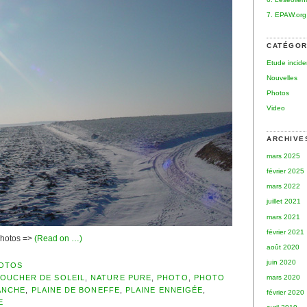
7. EPAW.org
CATÉGOR
Etude incid
Nouvelles
Photos
Video
ARCHIVE
mars 2025
février 2025
mars 2022
juillet 2021
mars 2021
février 2021
 photos =>
(Read on …)
août 2020
juin 2020
OTOS
OUCHER DE SOLEIL
,
NATURE PURE
,
PHOTO
,
PHOTO
mars 2020
ANCHE
,
PLAINE DE BONEFFE
,
PLAINE ENNEIGÉE
,
février 2020
E