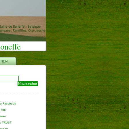
Boneffe
TIEN
ge Facebook
 1706
aison
du TRUST
nnes.be