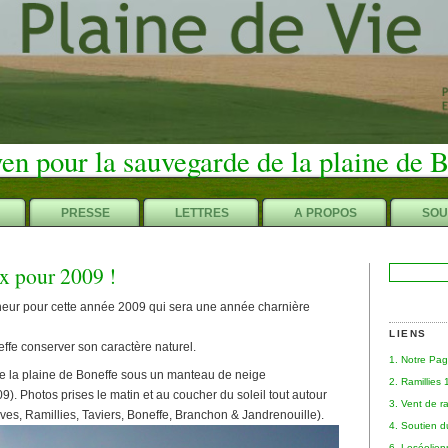
en pour la sauvegarde de la plaine de 
PRESSE
LETTRES
A PROPOS
SOU
x pour 2009 !
Rechercher :
eur pour cette année 2009 qui sera une année charnière
LIENS
ffe conserver son caractère naturel.
1. Notre Pa
e la plaine de Boneffe sous un manteau de neige
2. Ramillies
). Photos prises le matin et au coucher du soleil tout autour
3. Vent de r
aves, Ramillies, Taviers, Boneffe, Branchon & Jandrenouille).
4. Soutien 
6. Leséolie