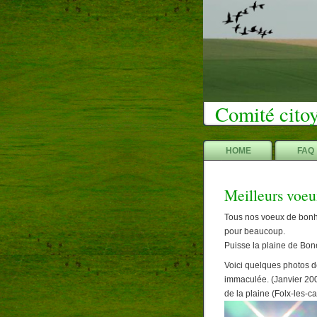
Comité citoy
HOME
FAQ
Meilleurs voeu
Tous nos voeux de bonh
pour beaucoup.
Puisse la plaine de Bone
Voici quelques photos d
immaculée. (Janvier 2009
de la plaine (Folx-les-c