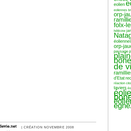
e
eolien
eoliennes b
orp-ja
ramilli
folx-l
ja
hélécine
Nata
éolienne
orp-ja
paysage
p
plai
bone
de v
ramillie
d'Etat
re
réaction ci
taviers
éo
éoli
bone
éoli
eghe
| CRÉATION NOVEMBRE 2008