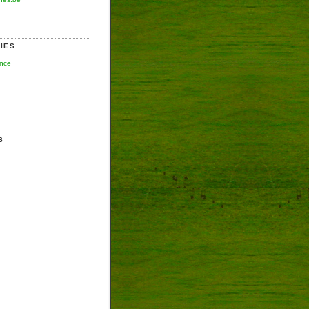
IES
ence
S