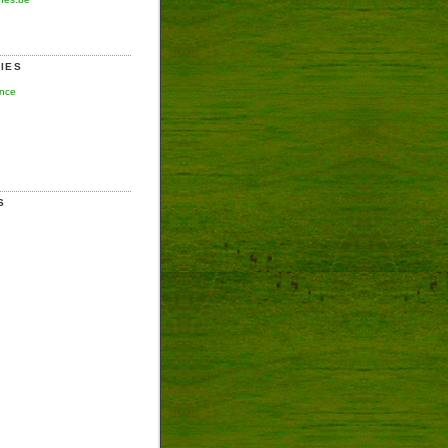
IES
ence
S