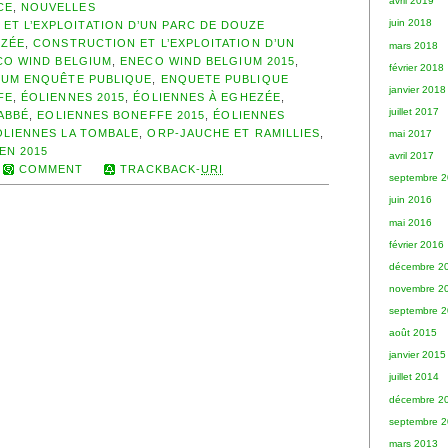
avril 2019
CE
,
NOUVELLES
juin 2018
ET L’EXPLOITATION D’UN PARC DE DOUZE
EZÉE
,
CONSTRUCTION ET L’EXPLOITATION D’UN
mars 2018
CO WIND BELGIUM
,
ENECO WIND BELGIUM 2015
,
février 2018
IUM ENQUÊTE PUBLIQUE
,
ENQUETE PUBLIQUE
janvier 2018
FE
,
ÉOLIENNES 2015
,
ÉOLIENNES À EGHEZÉE
,
juillet 2017
’ABBÉ
,
EOLIENNES BONEFFE 2015
,
ÉOLIENNES
OLIENNES LA TOMBALE
,
ORP-JAUCHE ET RAMILLIES
,
mai 2017
EN 2015
avril 2017
COMMENT
TRACKBACK-
URI
septembre 
juin 2016
mai 2016
février 2016
décembre 2
novembre 2
septembre 
août 2015
janvier 2015
juillet 2014
décembre 2
septembre 
mars 2013