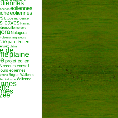
oliennes
eoliennes
ranchon
uche
eoliennes
es
Etude incidence
es-caves
Hannut
ndrenouille
merdorp
gora
Natagora
s
oiseaux migrateurs
uche
parc éolien
erwez
plaine
ne de
plaine
ffe
ie
projet éolien
s
recours conseil
cours éoliennes
Région Wallonne
toyenne
éolienne
lien industriel
ennes
ffe
ennes
zée