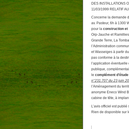
DES INSTALLATIONS 
11/03/1999 RELATIF 
Concerne la demande d
av. Pasteur, 6h à 1300 
pour la
construction et 
Orp-Jauche et Ramillies,
Grande Terre, La Tombal
l’Administration commu
et Wasseiges à partir d
pas conforme à la destin
l’application éventuelle
publique, complémentai
le
complément d’étude 
n°231.707 du 23 juin 20
l’Aménagement du territo
anonyme Eneco Wind Be
cabine de tête, à impla
L’avis officiel est publ
Rien de disponible sur l