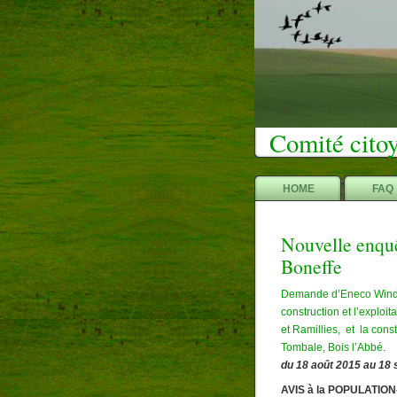
Comité citoy
HOME
FAQ
Nouvelle enquê
Boneffe
Demande d’Eneco Wind B
construction et l’explo
et Ramillies, et la cons
Tombale, Bois l’Abbé.
du 18 août 2015 au 18
AVIS à la POPULATIO