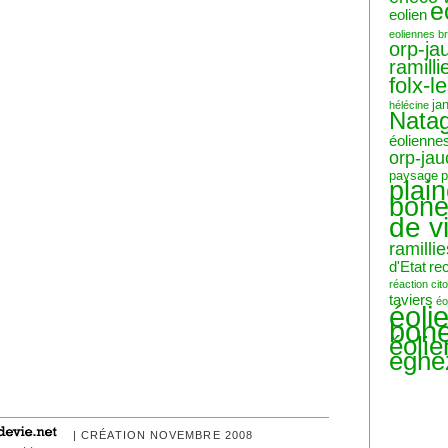
e
eolien
eoliennes b
orp-ja
ramilli
folx-l
ja
hélécine
Nata
éolienne
orp-ja
paysage
p
plai
bone
de v
ramillie
d'Etat
re
réaction ci
taviers
éo
éoli
bone
éoli
eghe
| CRÉATION NOVEMBRE 2008