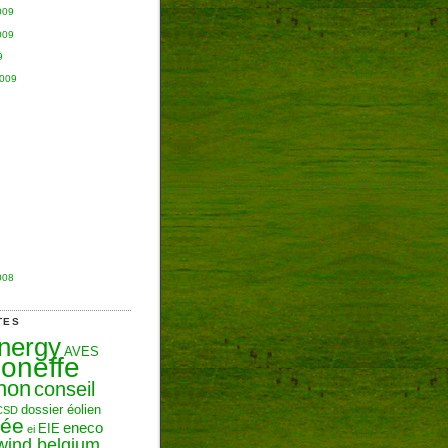
009
009
9
2009
008
TES
Energy
AVES
oneffe
hon
conseil
dossier éolien
CSD
zée
eneco
EIE
ei
wind belgium