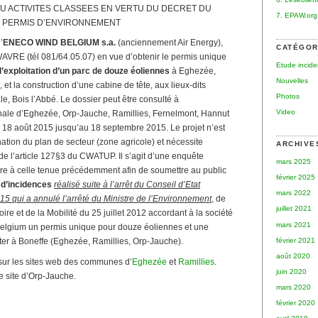
OU ACTIVITES CLASSEES EN VERTU DU DECRET DU
7. EPAW.org
AU PERMIS D’ENVIRONNEMENT
’
ENECO WIND BELGIUM s.a.
(anciennement Air Energy),
CATÉGOR
WAVRE (tél 081/64.05.07) en vue d’obtenir le permis unique
Etude incid
l’exploitation d’un parc de douze éoliennes
à Eghezée,
Nouvelles
 et la construction d’une cabine de tête, aux lieux-dits
Photos
e, Bois l’Abbé. Le dossier peut être consulté à
Video
nale d’Eghezée, Orp-Jauche, Ramillies, Fernelmont, Hannut
u 18 août 2015 jusqu’au 18 septembre 2015. Le projet n’est
ation du plan de secteur (zone agricole) et nécessite
ARCHIVE
 de l’article 127§3 du CWATUP. Il s’agit d’une enquête
mars 2025
re à celle tenue précédemment afin de soumettre au public
février 2025
d’incidences
réalisé suite à l’arrêt du Conseil d’Etat
mars 2022
15 qui a annulé l’arrêté du Ministre de l’Environnement
, de
juillet 2021
ire et de la Mobilité du 25 juillet 2012 accordant à la société
mars 2021
lgium un permis unique pour douze éoliennes et une
février 2021
nter à Boneffe (Eghezée, Ramillies, Orp-Jauche).
août 2020
ié sur les sites web des communes d’
Eghezée
et
Ramillies
.
juin 2020
e site d’Orp-Jauche.
mars 2020
février 2020