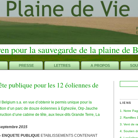
en pour la sauvegarde de la plaine de 
PRESSE
LETTRES
A PROPOS
SOU
te publique pour les 12 éoliennes de
Rechercher :
elgium s.a. en vue d’obtenir le permis unique pour la
LIENS
itation d’un parc de douze éoliennes à Eghezée, Orp-Jauche
1. Notre Pa
truction d’une cabine de tête, aux lieux-dits Grande Terre, La
2. Ramillies
3. Vent de r
 septembre 2015
4. Soutien 
N- ENQUETE PUBLIQUE
ETABLISSEMENTS CONTENANT
6. Leséolie