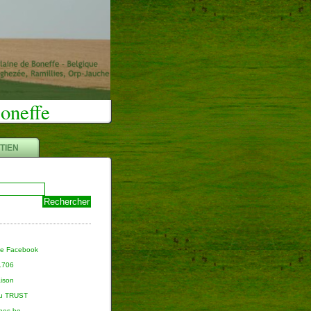
Boneffe
TIEN
ge Facebook
 1706
aison
du TRUST
nnes.be