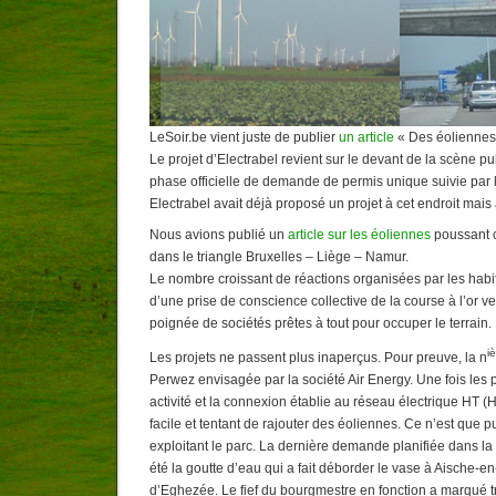
LeSoir.be vient juste de publier
un article
« Des éoliennes 
Le projet d’Electrabel revient sur le devant de la scène pu
phase officielle de demande de permis unique suivie par 
Electrabel avait déjà proposé un projet à cet endroit mais 
Nous avions publié un
article sur les éoliennes
poussant 
dans le triangle Bruxelles – Liège – Namur.
Le nombre croissant de réactions organisées par les hab
d’une prise de conscience collective de la course à l’or ve
poignée de sociétés prêtes à tout pour occuper le terrain.
i
Les projets ne passent plus inaperçus. Pour preuve, la n
Perwez envisagée par la société Air Energy. Une fois les
activité et la connexion établie au réseau électrique HT (Ha
facile et tentant de rajouter des éoliennes. Ce n’est que p
exploitant le parc. La dernière demande planifiée dans la
été la goutte d’eau qui a fait déborder le vase à Aische-
d’Eghezée. Le fief du bourgmestre en fonction a marqué t