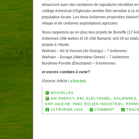
désaccord avec des centaines de signatures récoltées en
collège échevinal d’Eghezée semble être sensible à ce m
population locale. Les deux éoliennes proposées étaient 
village et de certaines exploitations agricoles.
Nous rappelons qu’en plus des projets de Boneffe (17 éol
éoliennes côté wallon et 16 côté flamand, soit 29 au total),
projets à l’étude:
Walhain – Nil st Vincent (Air Energy) – 7 éoliennes
Walhain – Ernage (Alternative Green) – 7 éoliennes
Burdinne-Forville (Electrabel) – 9 éoliennes
et encore combien à venir?
(Source: Article
LeSoir.be
)
NOUVELLES
AIR ENERGY
,
E40
,
ELECTRABEL
,
EOLIENNES
,
ORP-JAUCHE
,
PARC ÉOLIEN INDUSTRIEL
,
PERMI
19 FÉVRIER 2010
COMMENT
TRACK