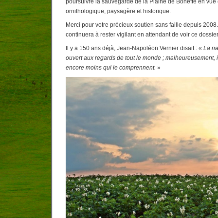
poursuivre la sauvegarde de la Plaine de Boneffe en vue 
ornithologique, paysagère et historique.
Merci pour votre précieux soutien sans faille depuis 2008
continuera à rester vigilant en attendant de voir ce dossie
Il y a 150 ans déjà, Jean-Napoléon Vernier disait : «
La na
ouvert aux regards de tout le monde ; malheureusement, il 
encore moins qui le comprennent.
»