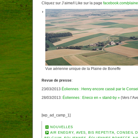
Cliquez sur J’aime/I Like sur la page
facebook.com/plain
Vue aérienne unique de la Plaine de Boneffe
Revue de presse
:
23/03/2013
Éoliennes : Henry encore cassé par le Conseil
28/03/2013:
Éoliennes : Eneco en « stand-by »
(Vers l’Ave
[wp_ad_camp_1]
NOUVELLES
AIR ENEGRY
,
AVES
,
BIS REPETITA
,
CONSEIL D