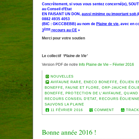
Concrètement, si vous vous sentez concerné(e),
SOUT
au Conseil d’Etat
EN FAISANT UN DON,
aussi minime ou important soit-i
0882 4935 4053
(BIC : GKCCBEBB) au nom de
Plaine de vie
, avec en 
ème
3
recours au CE
»
Merci pour votre soutien
Le collectif ‘
Plaine de Vie’
Version PDF de notre
Info Plaine de Vie – Février 2016
NOUVELLES
AVIFAUNE RARE
,
ENECO BONEFFE
,
ÉOLIEN 
BONEFFE
,
FAUNE ET FLORE
,
ORP-JAUCHE ÉOLI
BONEFFE
,
PROTECTION DE L'AVIFAUNE
,
QUAND 
RECOURS CONSEIL D'ETAT
,
RECOURS ÉOLIENN
SAUVONS LA PLAINE
11 FÉVRIER 2016
COMMENT
TRACK
Bonne année 2016 !