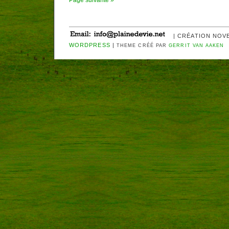
Page suivante »
| CRÉATION NOV
WORDPRESS
|
THEME CRÉÉ PAR
GERRIT VAN AAKEN