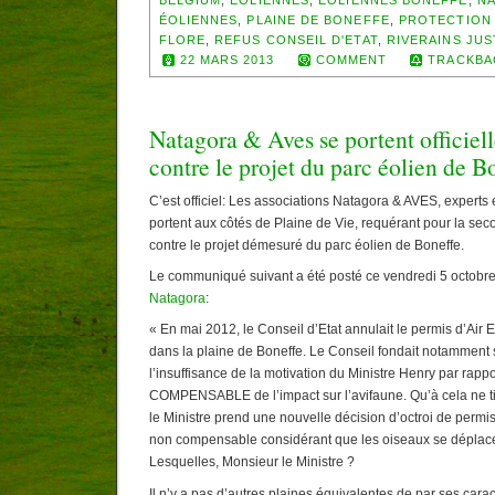
BELGIUM
,
EOLIENNES
,
ÉOLIENNES BONEFFE
,
N
ÉOLIENNES
,
PLAINE DE BONEFFE
,
PROTECTION
FLORE
,
REFUS CONSEIL D'ETAT
,
RIVERAINS JUS
22 MARS 2013
COMMENT
TRACKBA
Natagora & Aves se portent officiel
contre le projet du parc éolien de B
C’est officiel: Les associations Natagora & AVES, expert
portent aux côtés de Plaine de Vie, requérant pour la sec
contre le projet démesuré du parc éolien de Boneffe.
Le communiqué suivant a été posté ce vendredi 5 octobre
Natagora
:
« En mai 2012, le Conseil d’Etat annulait le permis d’Air
dans la plaine de Boneffe. Le Conseil fondait notamment 
l’insuffisance de la motivation du Ministre Henry par rap
COMPENSABLE de l’impact sur l’avifaune. Qu’à cela ne tien
le Ministre prend une nouvelle décision d’octroi de permi
non compensable considérant que les oiseaux se déplacer
Lesquelles, Monsieur le Ministre ?
Il n’y a pas d’autres plaines équivalentes de par ses carac