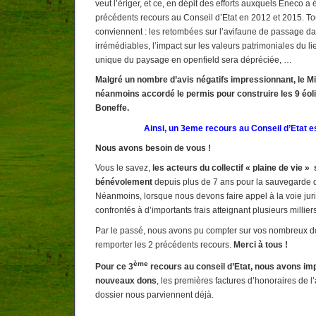
veut l’ériger, et ce, en dépit des efforts auxquels Eneco a 
précédents recours au Conseil d’Etat en 2012 et 2015. To
conviennent : les retombées sur l’avifaune de passage da
irrémédiables, l’impact sur les valeurs patrimoniales du lie
unique du paysage en openfield sera dépréciée, …
Malgré un nombre d’avis négatifs impressionnant, le Mi
néanmoins accordé le permis pour construire les 9 éol
Boneffe.
Ainsi, un 3eme recours au Conseil d’Etat e
Nous avons besoin de vous !
Vous le savez,
les acteurs du collectif « plaine de vie »
bénévolement
depuis plus de 7 ans pour la sauvegarde d
Néanmoins, lorsque nous devons faire appel à la voie ju
confrontés à d’importants frais atteignant plusieurs millier
Par le passé, nous avons pu compter sur vos nombreux d
remporter les 2 précédents recours.
Merci à tous !
ème
Pour ce 3
recours au conseil d’Etat, nous avons im
nouveaux dons
, les premières factures d’honoraires de l’
dossier nous parviennent déjà.