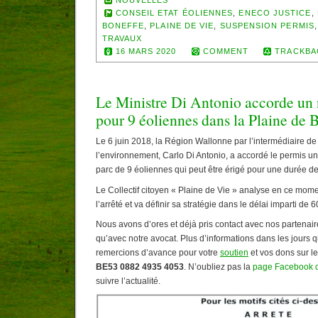
NOUVELLES
CONSEIL ETAT ÉOLIENNES
,
ENECO JUSTICE
,
BONEFFE
,
PLAINE DE VIE
,
SUSPENSION PERMIS
TRAVAUX
16 MARS 2020
COMMENT
TRACKBA
Le Ministre Di Antonio accorde un
pour 9 éoliennes dans la Plaine de 
Le 6 juin 2018, la Région Wallonne par l’intermédiaire de
l’environnement, Carlo Di Antonio, a accordé le permis un
parc de 9 éoliennes qui peut être érigé pour une durée d
Le Collectif citoyen « Plaine de Vie » analyse en ce mom
l’arrêté et va définir sa stratégie dans le délai imparti de 6
Nous avons d’ores et déjà pris contact avec nos partenair
qu’avec notre avocat. Plus d’informations dans les jours 
remercions d’avance pour votre
soutien
et vos dons sur l
BE53 0882 4935 4053
. N’oubliez pas la
page Facebook d
suivre l’actualité.