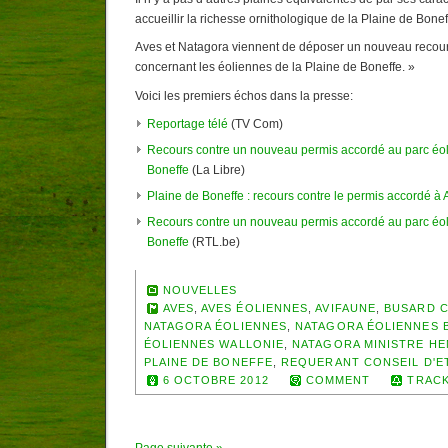
accueillir la richesse ornithologique de la Plaine de Bonef
Aves et Natagora viennent de déposer un nouveau recour
concernant les éoliennes de la Plaine de Boneffe. »
Voici les premiers échos dans la presse:
Reportage télé
(TV Com)
Recours contre un nouveau permis accordé au parc éoli
Boneffe
(La Libre)
Plaine de Boneffe : recours contre le permis accordé à 
Recours contre un nouveau permis accordé au parc éoli
Boneffe
(RTL.be)
NOUVELLES
AVES
,
AVES ÉOLIENNES
,
AVIFAUNE
,
BUSARD 
NATAGORA ÉOLIENNES
,
NATAGORA ÉOLIENNES 
ÉOLIENNES WALLONIE
,
NATAGORA MINISTRE HE
PLAINE DE BONEFFE
,
REQUERANT CONSEIL D'E
6 OCTOBRE 2012
COMMENT
TRACK