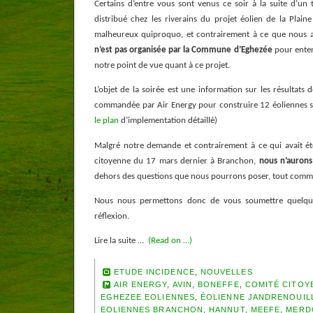
Certains d’entre vous sont venus ce soir à la suite d’un
distribué chez les riverains du projet éolien de la Plain
malheureux quiproquo, et contrairement à ce que nous 
n’est pas organisée par la Commune d’Eghezée
pour entend
notre point de vue quant à ce projet.
L’objet de la soirée est une information sur les résultats 
commandée par Air Energy pour construire 12 éoliennes su
le plan
d’implementation détaillé)
Malgré notre demande et contrairement à ce qui avait ét
citoyenne du 17 mars dernier à Branchon,
nous n’aurons
dehors des questions que nous pourrons poser, tout comme 
Nous nous permettons donc de vous soumettre quelque
réflexion.
Lire la suite …
(Read on …)
ETUDE INCIDENCE
,
NOUVELLES
AIR ENERGY
,
AVIN
,
BONEFFE
,
COMITÉ CITOY
EGHEZEE EOLIENNES
,
ÉOLIENNE JANDRENOUIL
EOLIENNES BRANCHON
,
HANNUT
,
MEEFE
,
MERD