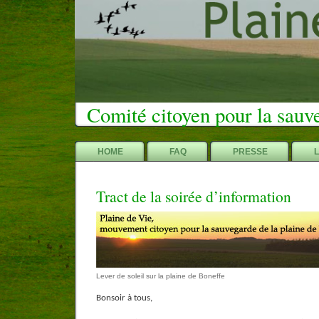
Comité citoyen pour la sauv
HOME
FAQ
PRESSE
Tract de la soirée d’information
Lever de soleil sur la plaine de Boneffe
Bonsoir à tous,