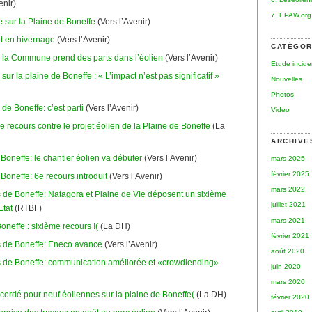
enir)
7. EPAW.org
 sur la Plaine de Boneffe
(Vers l’Avenir)
t en hivernage
(Vers l’Avenir)
CATÉGOR
: la Commune prend des parts dans l’éolien
(Vers l’Avenir)
Etude incid
sur la plaine de Boneffe : « L’impact n’est pas significatif »
Nouvelles
Photos
de Boneffe: c’est parti
(Vers l’Avenir)
Video
 recours contre le projet éolien de la Plaine de Boneffe
(La
ARCHIVE
Boneffe: le chantier éolien va débuter
(Vers l’Avenir)
mars 2025
février 2025
Boneffe: 6e recours introduit
(Vers l’Avenir)
mars 2022
 de Boneffe: Natagora et Plaine de Vie déposent un sixième
juillet 2021
Etat
(RTBF)
mars 2021
oneffe : sixième recours !(
(La DH)
février 2021
 de Boneffe: Eneco avance
(Vers l’Avenir)
août 2020
 de Boneffe: communication améliorée et «crowdlending»
juin 2020
mars 2020
cordé pour neuf éoliennes sur la plaine de Boneffe(
(La DH)
février 2020