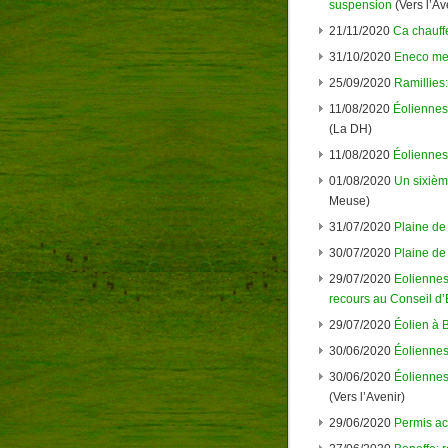
suspension
(Vers l’Av
21/11/2020
Ca chauffe
31/10/2020
Eneco me
25/09/2020
Ramillies
11/08/2020
Éoliennes 
(La DH)
11/08/2020
Éoliennes 
01/08/2020
Un sixième
Meuse)
31/07/2020
Plaine de 
30/07/2020
Plaine de 
29/07/2020
Eoliennes
recours au Conseil d’
29/07/2020
Éolien à B
30/06/2020
Éoliennes
30/06/2020
Éoliennes
(Vers l’Avenir)
29/06/2020
Permis ac