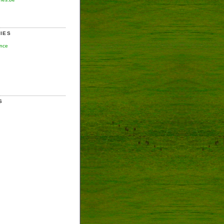
IES
ence
S