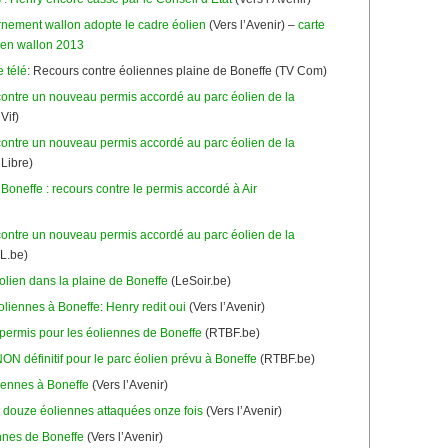
nement wallon adopte le cadre éolien
(Vers l’Avenir) –
carte
lien wallon 2013
 télé
: Recours contre éoliennes plaine de Boneffe (TV Com)
ontre un nouveau permis accordé au parc éolien de la
Vif)
ontre un nouveau permis accordé au parc éolien de la
Libre)
Boneffe : recours contre le permis accordé à Air
ontre un nouveau permis accordé au parc éolien de la
L.be)
olien dans la plaine de Boneffe
(LeSoir.be)
liennes à Boneffe: Henry redit oui
(Vers l’Avenir)
ermis pour les éoliennes de Boneffe
(RTBF.be)
ON définitif pour le parc éolien prévu à Boneffe
(RTBF.be)
iennes à Boneffe
(Vers l’Avenir)
 douze éoliennes attaquées onze fois
(Vers l’Avenir)
nnes de Boneffe
(Vers l’Avenir)