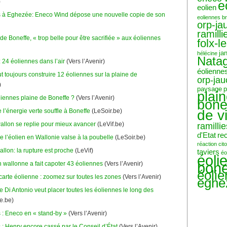
)
e
eolien
 à Eghezée: Eneco Wind dépose une nouvelle copie de son
eoliennes b
orp-ja
ramilli
de Boneffe, « trop belle pour être sacrifiée » aux éoliennes
folx-l
ja
hélécine
Nata
 24 éoliennes dans l’air
(Vers l’Avenir)
éolienne
 toujours construire 12 éoliennes sur la plaine de
orp-ja
)
paysage
p
plai
iennes plaine de Boneffe ?
(Vers l’Avenir)
bone
de v
 l’énergie verte souffle à Boneffe
(LeSoir.be)
ramillie
wallon se replie pour mieux avancer
(LeVif.be)
d'Etat
re
e l’éolien en Wallonie valse à la poubelle
(LeSoir.be)
réaction ci
allon: la rupture est proche
(LeVif)
taviers
éo
éoli
bone
 wallonne a fait capoter 43 éoliennes
(Vers l’Avenir)
éoli
carte éolienne : zoomez sur toutes les zones
(Vers l’Avenir)
eghe
e Di Antonio veut placer toutes les éoliennes le long des
e.be)
 : Eneco en « stand-by »
(Vers l’Avenir)
 : Henry encore cassé par le Conseil d’État
(Vers l’Avenir)