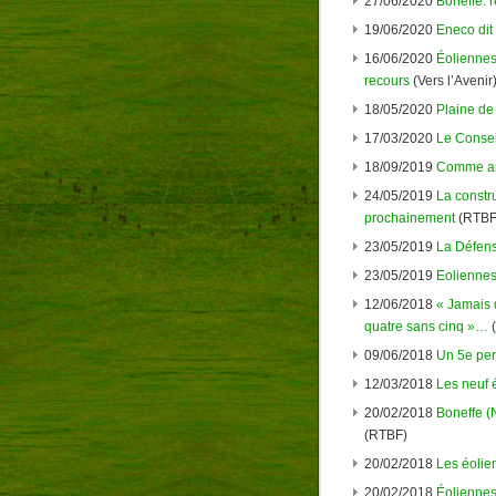
27/06/2020
Boneffe: 
19/06/2020
Eneco dit
16/06/2020
Éoliennes
recours
(Vers l’Avenir
18/05/2020
Plaine de
17/03/2020
Le Consei
18/09/2019
Comme an
24/05/2019
La constr
prochainement
(RTBF
23/05/2019
La Défens
23/05/2019
Eoliennes:
12/06/2018
« Jamais 
quatre sans cinq »…
(
09/06/2018
Un 5e per
12/03/2018
Les neuf 
20/02/2018
Boneffe (
(RTBF)
20/02/2018
Les éolie
20/02/2018
Éoliennes