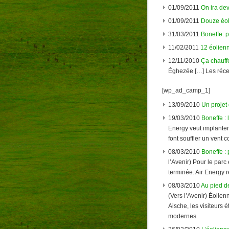
01/09/2011
On ira dev
01/09/2011
Douze éoli
31/03/2011
Boneffe: 
11/02/2011
12 éolien
12/11/2010
Ça chauff
Éghezée […] Les récen
[wp_ad_camp_1]
13/09/2010
Un projet
19/03/2010
Boneffe : 
Energy veut implanter
font souffler un vent 
08/03/2010
Boneffe :
l’Avenir) Pour le parc
terminée. Air Energy r
08/03/2010
Au pied de
(Vers l’Avenir) Éolien
Aische, les visiteurs 
modernes.