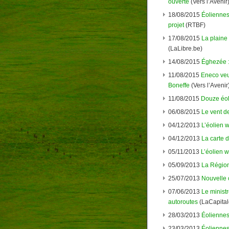
ouverte
(Vers l’Avenir
18/08/2015
Éoliennes
projet
(RTBF)
17/08/2015
La plaine 
(LaLibre.be)
14/08/2015
Éghezée :
11/08/2015
Eneco veut
Boneffe
(Vers l’Avenir
11/08/2015
Douze éol
06/08/2015
Le vent de
04/12/2013
L’éolien 
04/12/2013
La carte d
05/11/2013
L’éolien w
05/09/2013
La Région
25/07/2013
Nouvelle 
07/06/2013
Le ministr
autoroutes
(LaCapital
28/03/2013
Éoliennes
23/03/2013
Éoliennes