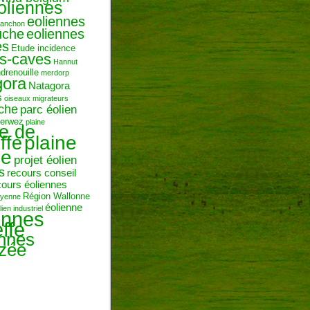
oliennes
eoliennes
ranchon
uche
eoliennes
es
Etude incidence
es-caves
Hannut
ndrenouille
merdorp
gora
Natagora
s
oiseaux migrateurs
uche
parc éolien
erwez
plaine
ne de
plaine
ffe
ie
projet éolien
s
recours conseil
cours éoliennes
Région Wallonne
toyenne
éolienne
lien industriel
ennes
ffe
ennes
zée