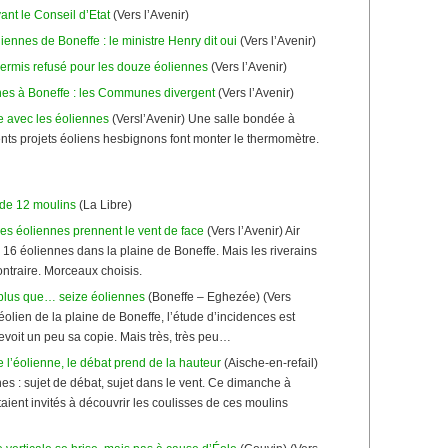
ant le Conseil d’Etat
(Vers l’Avenir)
ennes de Boneffe : le ministre Henry dit oui
(Vers l’Avenir)
permis refusé pour les douze éoliennes
(Vers l’Avenir)
nes à Boneffe : les Communes divergent
(Vers l’Avenir)
e avec les éoliennes
(Versl’Avenir) Une salle bondée à
ts projets éoliens hesbignons font monter le thermomètre.
 de 12 moulins
(La Libre)
les éoliennes prennent le vent de face
(Vers l’Avenir) Air
 16 éoliennes dans la plaine de Boneffe. Mais les riverains
contraire. Morceaux choisis.
 plus que… seize éoliennes
(Boneffe – Eghezée) (Vers
 éolien de la plaine de Boneffe, l’étude d’incidences est
evoit un peu sa copie. Mais très, très peu…
 l’éolienne, le débat prend de la hauteur
(Aische-en-refail)
nes : sujet de débat, sujet dans le vent. Ce dimanche à
étaient invités à découvrir les coulisses de ces moulins