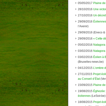
05/05/2017
Plaine de
28/10/2016
Une victo
27/10/2016
Un décret 
29/09/2016
Éoliennes 
l’Avenir)
29/09/2016 (Eneco &
29/09/2016
« Cette d
05/02/2016
Natagora 
03/02/2016
Natagora 
03/02/2016
Éolien à B
(Bruxelles-news.be)
04/12/2015
L’ombre d
27/11/2015
Projet éol
au Conseil d’État
(Ver
15/09/2015
Plaine de 
19/08/2015
Éghezée: 
éoliennes
(LeSoir.be)
18/08/2015
Projet éo