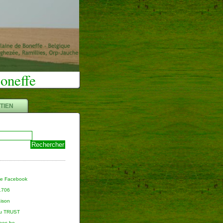
Boneffe
TIEN
ge Facebook
 1706
aison
du TRUST
nnes.be