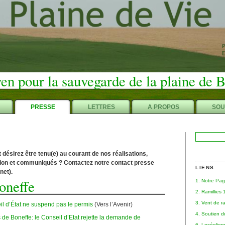
en pour la sauvegarde de la plaine de 
PRESSE
LETTRES
A PROPOS
SOU
Rechercher :
t désirez être tenu(e) au courant de nos réalisations,
ition et communiqués ? Contactez notre contact presse
LIENS
.net
).
oneffe
1. Notre Pa
2. Ramillies
3. Vent de r
l d’État ne suspend pas le permis
(Vers l’Avenir)
4. Soutien 
 de Boneffe: le Conseil d’Etat rejette la demande de
6. Leséolie