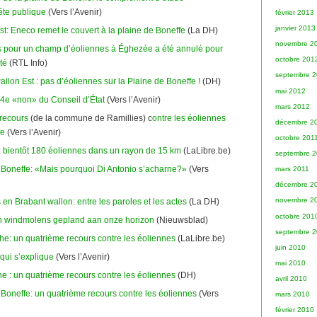
ête publique
(Vers l’Avenir)
février 2013
janvier 2013
st: Eneco remet le couvert à la plaine de Boneffe
(La DH)
novembre 2
 pour un champ d’éoliennes à Éghezée a été annulé pour
octobre 201
té
(RTL Info)
septembre 
llon Est : pas d’éoliennes sur la Plaine de Boneffe !
(DH)
mai 2012
e 4e «non» du Conseil d’État
(Vers l’Avenir)
mars 2012
recours
(de la commune de Ramillies) c
ontre les éoliennes
décembre 2
fe
(Vers l’Avenir)
octobre 201
 bientôt 180 éoliennes dans un rayon de 15 km
(LaLibre.be)
septembre 2
 Boneffe: «Mais pourquoi Di Antonio s’acharne?»
(Vers
mars 2011
décembre 2
novembre 2
en Brabant wallon: entre les paroles et les actes
(La DH)
octobre 201
en windmolens gepland aan onze horizon
(Nieuwsblad)
septembre 
e: un quatrième recours contre les éoliennes
(LaLibre.be)
juin 2010
 qui s’explique
(Vers l’Avenir)
mai 2010
e : un quatrième recours contre les éoliennes
(DH)
avril 2010
 Boneffe: un quatrième recours contre les éoliennes
(Vers
mars 2010
février 2010