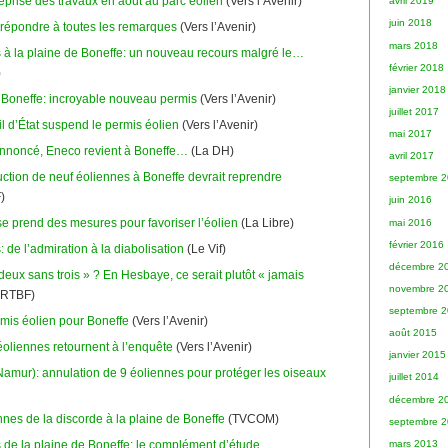
reprise des travaux en août au parc éolien
(Vers l’Avenir)
avril 2019
juin 2018
 répondre à toutes les remarques
(Vers l’Avenir)
mars 2018
 à la plaine de Boneffe: un nouveau recours malgré le…
février 2018
)
janvier 2018
 Boneffe: incroyable nouveau permis
(Vers l’Avenir)
juillet 2017
l d’État suspend le permis éolien
(Vers l’Avenir)
mai 2017
noncé, Eneco revient à Boneffe…
(La DH)
avril 2017
uction de neuf éoliennes à Boneffe devrait reprendre
septembre 
)
juin 2016
e prend des mesures pour favoriser l’éolien
(La Libre)
mai 2016
février 2016
 de l’admiration à la diabolisation
(Le Vif)
décembre 2
deux sans trois » ? En Hesbaye, ce serait plutôt « jamais
novembre 2
RTBF)
septembre 
mis éolien pour Boneffe
(Vers l’Avenir)
août 2015
éoliennes retournent à l’enquête
(Vers l’Avenir)
janvier 2015
Namur): annulation de 9 éoliennes pour protéger les oiseaux
juillet 2014
décembre 2
nnes de la discorde à la plaine de Boneffe
(TVCOM)
septembre 
mars 2013
 de la plaine de Boneffe: le complément d’étude