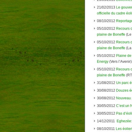
21/02/2013
Le gouver
officielle du cadre éo
08/10/2012
Reportage
05/10/2012
Recours c
plaine de Boneffe
(Le 
05/10/2012
Recours c
plaine de Boneffe
(La 
05/10/2012
Plaine de 
Energy
(Vers l’Avenir)
05/10/2012
Recours c
plaine de Boneffe
(RT
31/08/2012
Un parc é
30/08/2012
Douzes éo
30/08/2012
Nouveau p
30/05/2012
C’est un N
30/05/2012
Pas d’éol
14/12/2011
Eghezée:
08/10/2011
Les éolie