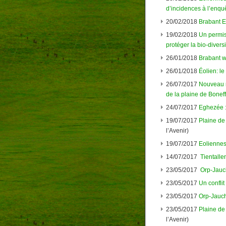
d’incidences à l’enqu
20/02/2018
Brabant E
19/02/2018
Un permis
protéger la bio-diversi
26/01/2018
Brabant wa
26/01/2018
Éolien: l
26/07/2017
Nouveau 
de la plaine de Bonef
24/07/2017
Eghezée :
19/07/2017
Plaine de
l’Avenir)
19/07/2017
Eoliennes 
14/07/2017
Tientall
23/05/2017
Orp-Jauch
23/05/2017
Un conflit
23/05/2017
Orp-Jauch
23/05/2017
Plaine de
l’Avenir)