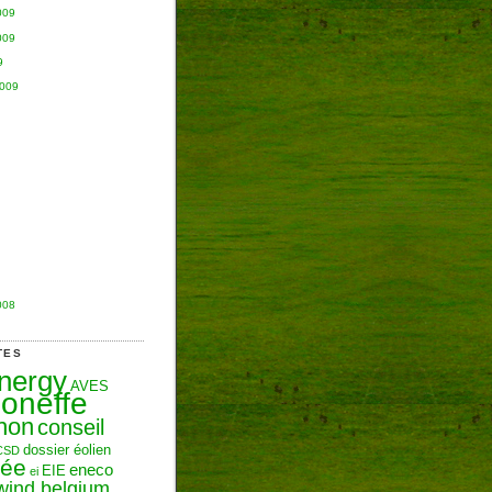
009
009
9
2009
008
TES
Energy
AVES
oneffe
hon
conseil
dossier éolien
CSD
zée
eneco
EIE
ei
wind belgium