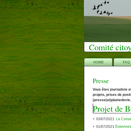
Comité citoy
HOME
FAQ
Presse
Vous êtes journaliste e
projets, prises de pos
(
presse(at)plainedevie
Projet de B
03/07/2021
Le Consei
01/07/2021
Éoliennes