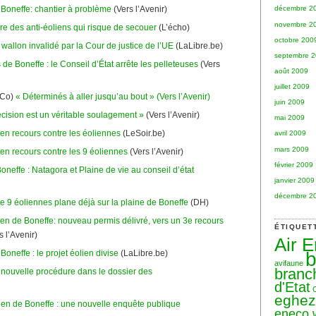
 Boneffe: chantier à problème
(Vers l’Avenir)
décembre 2
novembre 2
ire des anti-éoliens qui risque de secouer
(L’écho)
octobre 200
wallon invalidé par la Cour de justice de l’UE
(LaLibre.be)
septembre 
de Boneffe : le Conseil d’État arrête les pelleteuses
(Vers
août 2009
juillet 2009
 Co)
« Déterminés à aller jusqu’au bout » (Vers l’Avenir)
juin 2009
écision est un véritable soulagement »
(Vers l’Avenir)
mai 2009
en recours contre les éoliennes
(LeSoir.be)
avril 2009
mars 2009
en recours contre les 9 éoliennes
(Vers l’Avenir)
février 2009
oneffe : Natagora et Plaine de vie au conseil d’état
janvier 2009
décembre 2
e 9 éoliennes plane déjà sur la plaine de Boneffe
(DH)
ien de Boneffe: nouveau permis délivré, vers un 3e recours
ÉTIQUET
s l’Avenir)
Air 
b
Boneffe : le projet éolien divise
(LaLibre.be)
avifaune
branc
nouvelle procédure dans le dossier des
d'Etat
eghe
lien de Boneffe : une nouvelle enquête publique
eneco 