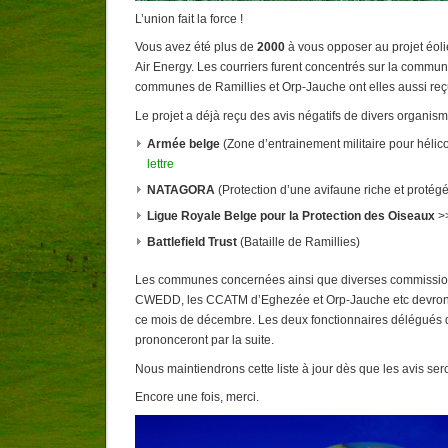
L’union fait la force !
Vous avez été plus de
2000
à vous opposer au projet éoli
Air Energy. Les courriers furent concentrés sur la commu
communes de Ramillies et Orp-Jauche ont elles aussi reç
Le projet a déjà reçu des avis négatifs de divers organis
Armée belge
(Zone d’entrainement militaire pour hélic
lettre
NATAGORA
(Protection d’une avifaune riche et protég
Ligue Royale Belge pour la Protection des Oiseaux
>
Battlefield Trust
(Bataille de Ramillies)
Les communes concernées ainsi que diverses commission
CWEDD, les CCATM d’Eghezée et Orp-Jauche etc devront 
ce mois de décembre. Les deux fonctionnaires délégués 
prononceront par la suite.
Nous maintiendrons cette liste à jour dès que les avis ser
Encore une fois, merci.