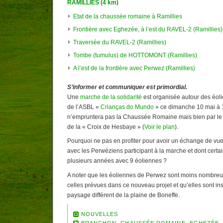
RAMILLIES (4 km)
Etat de la chaussée romaine à Ramillies
Frontière avec Eghezée, à l’est du RAVEL-2 (Ramillies)
Traversée du RAVEL-2 (Ramillies)
Tombe (tumulus) de HOTTOMONT (Ramillies)
A l’est de la frontière avec Perwez (Ramillies)
S’informer et communiquer est primordial.
Une
marche de la solidarité
est organisée autour des éoli
de l’ASBL «
Crianças do Mundo
» ce dimanche 10 mai à 1
n’empruntera pas la Chaussée Romaine mais bien par le R
de la « Croix de Hesbaye » (
Voir le plan
).
Pourquoi ne pas en profiter pour avoir un échange de vues 
avec les Perwéziens participant à la marche et dont certa
plusieurs années avec 9 éoliennes ?
A noter que les éoliennes de Perwez sont moins nombreus
celles prévues dans ce nouveau projet et qu’elles sont ins
paysage différent de la plaine de Boneffe.
NOUVELLES
BRANCHON
,
CHAUSSÉE ROMAINE
,
EGHEZÉE