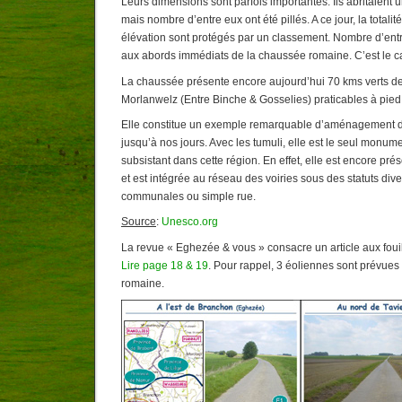
Leurs dimensions sont parfois importantes. Ils abritaient u
mais nombre d’entre eux ont été pillés. A ce jour, la totali
élévation sont protégés par un classement. Nombre d’entr
aux abords immédiats de la chaussée romaine. C’est le 
La chaussée présente encore aujourd’hui 70 kms verts d
Morlanwelz (Entre Binche & Gosselies) praticables à pied,
Elle constitue un exemple remarquable d’aménagement du 
jusqu’à nos jours. Avec les tumuli, elle est le seul monume
subsistant dans cette région. En effet, elle est encore pré
et est intégrée au réseau des voiries sous des statuts diver
communales ou simple rue.
Source
:
Unesco.org
La revue « Eghezée & vous » consacre un article aux fouil
Lire page 18 & 19
. Pour rappel, 3 éoliennes sont prévues
romaine.