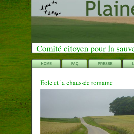
Comité citoyen pour la sauv
HOME
FAQ
PRESSE
Eole et la chaussée romaine