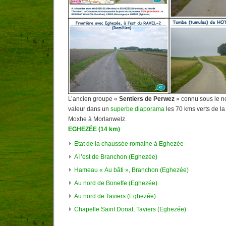
L’ancien groupe «
Sentiers de Perwez
» connu sous le n
valeur dans un
superbe diaporama
les 70 kms verts de l
Moxhe à Morlanwelz.
EGHEZÉE (14 km)
Etat de la chaussée romaine à Eghezée
A l’est de Branchon (Eghezée)
Hameau « Au bâti », Branchon (Eghezée)
Au nord de Boneffe (Eghezée)
Au nord de Taviers (Eghezée)
Chapelle Saint Donat, Taviers (Eghezée)