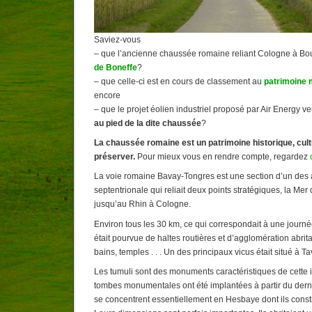
Saviez-vous
– que l’ancienne chaussée romaine reliant Cologne à B
de Boneffe
?
– que celle-ci est en cours de classement au
patrimoine 
encore
– que le projet éolien industriel proposé par Air Energy ve
au pied de la dite chaussée
?
La chaussée romaine est un patrimoine historique, cultu
préserver.
Pour mieux vous en rendre compte, regardez
La voie romaine Bavay-Tongres est une section d’un des
septentrionale qui reliait deux points stratégiques, la M
jusqu’au Rhin à Cologne.
Environ tous les 30 km, ce qui correspondait à une journ
était pourvue de haltes routières et d’agglomération abrit
bains, temples . . . Un des principaux vicus était situé à T
Les tumuli sont des monuments caractéristiques de cette 
tombes monumentales ont été implantées à partir du dernie
se concentrent essentiellement en Hesbaye dont ils consti