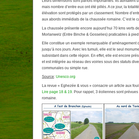
Leurs dimensions sont parfois importantes. Ils abritaient u
mais nombre d’entre eux ont été pillés. A ce jour, la totali
élévation sont protégés par un classement. Nombre d’entr
aux abords immédiats de la chaussée romaine. C’est le 
La chaussée présente encore aujourd’hui 70 kms verts d
Morlanwelz (Entre Binche & Gosselies) praticables à pied,
Elle constitue un exemple remarquable d’aménagement du 
jusqu’à nos jours. Avec les tumuli, elle est le seul monume
subsistant dans cette région. En effet, elle est encore pré
et est intégrée au réseau des voiries sous des statuts diver
communales ou simple rue.
Source
:
Unesco.org
La revue « Eghezée & vous » consacre un article aux fouil
Lire page 18 & 19
. Pour rappel, 3 éoliennes sont prévues
romaine.