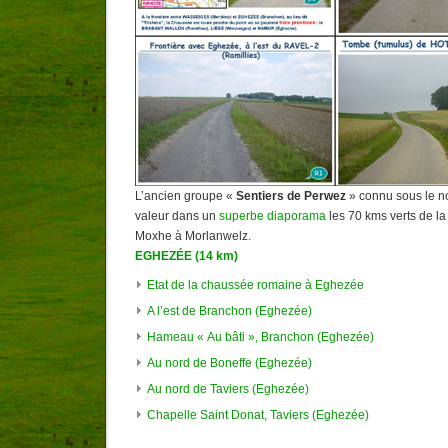
L’ancien groupe «
Sentiers de Perwez
» connu sous le n
valeur dans un
superbe diaporama
les 70 kms verts de l
Moxhe à Morlanwelz.
EGHEZÉE (14 km)
Etat de la chaussée romaine à Eghezée
A l’est de Branchon (Eghezée)
Hameau « Au bâti », Branchon (Eghezée)
Au nord de Boneffe (Eghezée)
Au nord de Taviers (Eghezée)
Chapelle Saint Donat, Taviers (Eghezée)