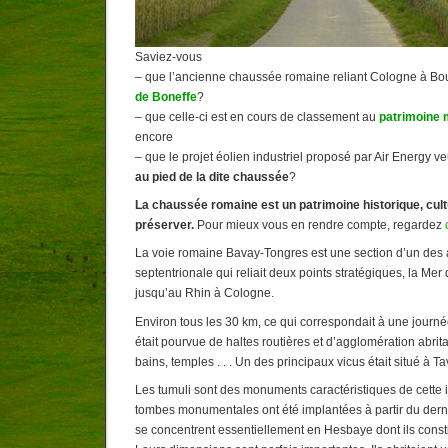
Saviez-vous
– que l’ancienne chaussée romaine reliant Cologne à B
de Boneffe
?
– que celle-ci est en cours de classement au
patrimoine 
encore
– que le projet éolien industriel proposé par Air Energy ve
au pied de la dite chaussée
?
La chaussée romaine est un patrimoine historique, cultu
préserver.
Pour mieux vous en rendre compte, regardez
La voie romaine Bavay-Tongres est une section d’un des
septentrionale qui reliait deux points stratégiques, la M
jusqu’au Rhin à Cologne.
Environ tous les 30 km, ce qui correspondait à une journ
était pourvue de haltes routières et d’agglomération abrit
bains, temples . . . Un des principaux vicus était situé à T
Les tumuli sont des monuments caractéristiques de cette 
tombes monumentales ont été implantées à partir du dernie
se concentrent essentiellement en Hesbaye dont ils consti