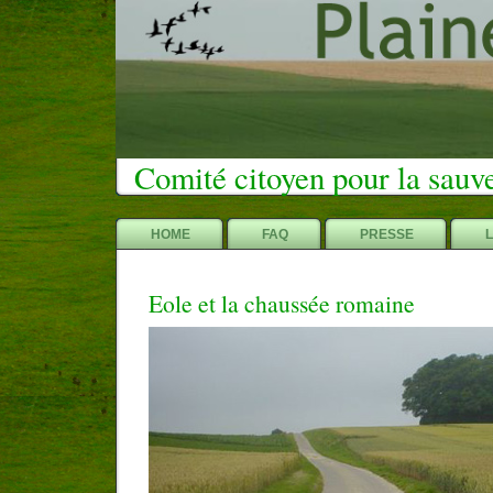
Comité citoyen pour la sauv
HOME
FAQ
PRESSE
Eole et la chaussée romaine