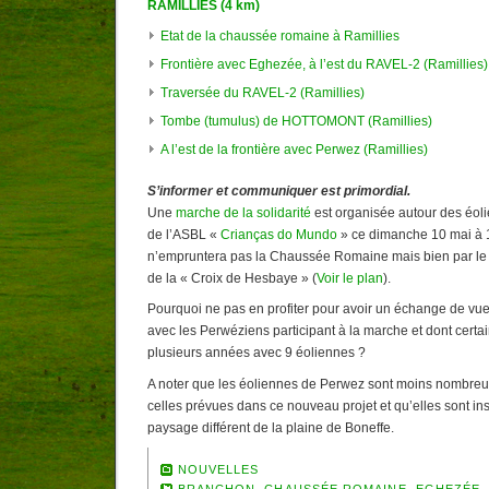
RAMILLIES (4 km)
Etat de la chaussée romaine à Ramillies
Frontière avec Eghezée, à l’est du RAVEL-2 (Ramillies)
Traversée du RAVEL-2 (Ramillies)
Tombe (tumulus) de HOTTOMONT (Ramillies)
A l’est de la frontière avec Perwez (Ramillies)
S’informer et communiquer est primordial.
Une
marche de la solidarité
est organisée autour des éoli
de l’ASBL «
Crianças do Mundo
» ce dimanche 10 mai à 1
n’empruntera pas la Chaussée Romaine mais bien par le R
de la « Croix de Hesbaye » (
Voir le plan
).
Pourquoi ne pas en profiter pour avoir un échange de vues 
avec les Perwéziens participant à la marche et dont certa
plusieurs années avec 9 éoliennes ?
A noter que les éoliennes de Perwez sont moins nombreus
celles prévues dans ce nouveau projet et qu’elles sont ins
paysage différent de la plaine de Boneffe.
NOUVELLES
BRANCHON
,
CHAUSSÉE ROMAINE
,
EGHEZÉE