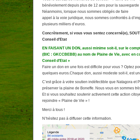
bénévolement depuis plus de 12 ans pour la sauvegarde d
Néanmoins, lorsque nous sommes obligés de faire
appel à la voie juridique, nous sommes confrontés à d’impo
plusieurs milliers d’euros.
Concrètement, si vous vous sentez concerné(e), SO
Conseil d’Etat
EN FAISANT UN DON, aussi minime soit-il, sur le com
(BIC : GKCCBEBB) au nom de Plaine de Vie, avec en 
Conseil d’Etat »
Faire un don en une fois est difficile pour vous ? Optez 
quelques euros.Chaque don, aussi modeste soit-il, est une 
C’est grâce à votre soutien indéfectible que Natagora et P
préserver la plaine de Boneffe. Nous vous en sommes trè
Et si vous souhaitez soutenir activement cette action cito
rejoindre « Plaine de Vie » !
Merci à tous !
N’hésitez pas à diffuser cette information.