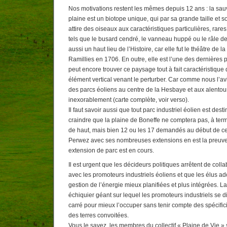
Nos motivations restent les mêmes depuis 12 ans : la sau
plaine est un biotope unique, qui par sa grande taille et 
attire des oiseaux aux caractéristiques particulières, rares
tels que le busard cendré, le vanneau huppé ou le râle de
aussi un haut lieu de l’Histoire, car elle fut le théâtre de l
Ramillies en 1706. En outre, elle est l’une des dernières 
peut encore trouver ce paysage tout à fait caractéristique
élément vertical venant le perturber. Car comme nous l’avi
des parcs éoliens au centre de la Hesbaye et aux alentou
inexorablement (carte complète, voir verso).
Il faut savoir aussi que tout parc industriel éolien est desti
craindre que la plaine de Boneffe ne comptera pas, à ter
de haut, mais bien 12 ou les 17 demandés au début de cet
Perwez avec ses nombreuses extensions en est la preuve
extension de parc est en cours.
Il est urgent que les décideurs politiques arrêtent de colla
avec les promoteurs industriels éoliens et que les élus ad
gestion de l’énergie mieux planifiées et plus intégrées. 
échiquier géant sur lequel les promoteurs industriels se 
carré pour mieux l’occuper sans tenir compte des spécific
des terres convoitées.
Vous le savez, les membres du collectif « Plaine de Vie » 