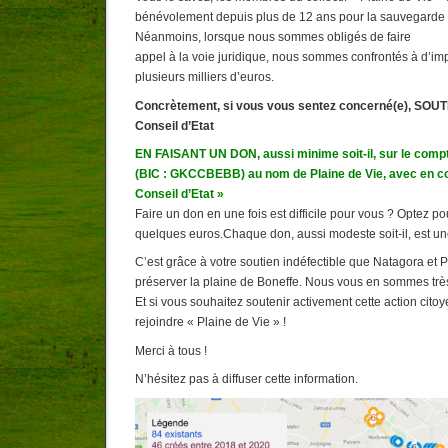
bénévolement depuis plus de 12 ans pour la sauvegarde d
Néanmoins, lorsque nous sommes obligés de faire
appel à la voie juridique, nous sommes confrontés à d’impo
plusieurs milliers d’euros.
Concrètement, si vous vous sentez concerné(e), SO
Conseil d’Etat
EN FAISANT UN DON, aussi minime soit-il, sur le com
(BIC : GKCCBEBB) au nom de Plaine de Vie, avec en 
Conseil d’Etat »
Faire un don en une fois est difficile pour vous ? Optez 
quelques euros.Chaque don, aussi modeste soit-il, est une 
C’est grâce à votre soutien indéfectible que Natagora et P
préserver la plaine de Boneffe. Nous vous en sommes trè
Et si vous souhaitez soutenir activement cette action cito
rejoindre « Plaine de Vie » !
Merci à tous !
N’hésitez pas à diffuser cette information.