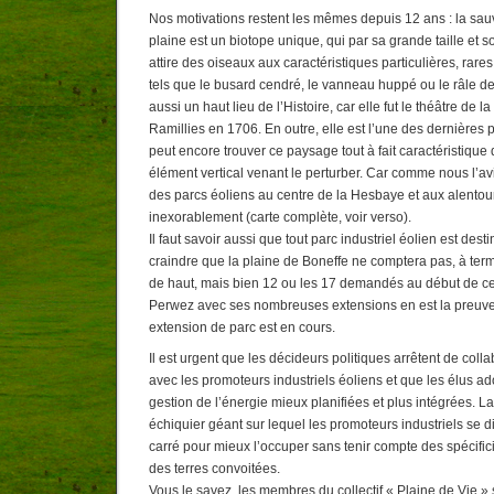
Nos motivations restent les mêmes depuis 12 ans : la sau
plaine est un biotope unique, qui par sa grande taille et 
attire des oiseaux aux caractéristiques particulières, rares
tels que le busard cendré, le vanneau huppé ou le râle de
aussi un haut lieu de l’Histoire, car elle fut le théâtre de l
Ramillies en 1706. En outre, elle est l’une des dernières 
peut encore trouver ce paysage tout à fait caractéristique
élément vertical venant le perturber. Car comme nous l’avi
des parcs éoliens au centre de la Hesbaye et aux alentou
inexorablement (carte complète, voir verso).
Il faut savoir aussi que tout parc industriel éolien est desti
craindre que la plaine de Boneffe ne comptera pas, à ter
de haut, mais bien 12 ou les 17 demandés au début de cet
Perwez avec ses nombreuses extensions en est la preuve
extension de parc est en cours.
Il est urgent que les décideurs politiques arrêtent de colla
avec les promoteurs industriels éoliens et que les élus ad
gestion de l’énergie mieux planifiées et plus intégrées. 
échiquier géant sur lequel les promoteurs industriels se 
carré pour mieux l’occuper sans tenir compte des spécific
des terres convoitées.
Vous le savez, les membres du collectif « Plaine de Vie » 