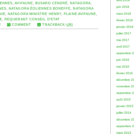
avril 2019
IENNES
,
AVIFAUNE
,
BUSARD CENDRÉ
,
NATAGORA
,
juin 2018
NES
,
NATAGORA ÉOLIENNES BONEFFE
,
NATAGORA
mars 2018
NIE
,
NATAGORA MINISTRE HENRY
,
PLAINE AVIFAUNE
,
E
,
REQUERANT CONSEIL D'ETAT
février 2018
2
COMMENT
TRACKBACK-
URI
janvier 2018
juillet 2017
mai 2017
avril 2017
septembre 
juin 2016
mai 2016
février 2016
décembre 2
novembre 2
septembre 
août 2015
janvier 2015
juillet 2014
décembre 2
septembre 
mars 2013