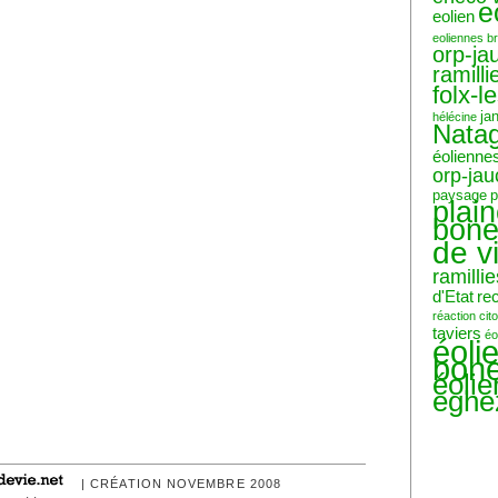
e
eolien
eoliennes b
orp-ja
ramilli
folx-l
ja
hélécine
Nata
éolienne
orp-ja
paysage
p
plai
bone
de v
ramillie
d'Etat
re
réaction ci
taviers
éo
éoli
bone
éoli
eghe
| CRÉATION NOVEMBRE 2008