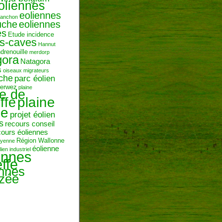
oliennes
eoliennes
ranchon
uche
eoliennes
es
Etude incidence
es-caves
Hannut
ndrenouille
merdorp
gora
Natagora
s
oiseaux migrateurs
uche
parc éolien
erwez
plaine
ne de
plaine
ffe
ie
projet éolien
s
recours conseil
cours éoliennes
Région Wallonne
toyenne
éolienne
lien industriel
ennes
ffe
ennes
zée