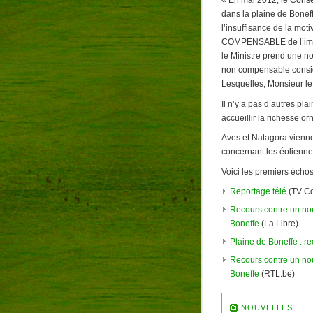
« En mai 2012, le Consei
dans la plaine de Bonef
l’insuffisance de la mot
COMPENSABLE de l’impact 
le Ministre prend une no
non compensable considé
Lesquelles, Monsieur le
Il n’y a pas d’autres pl
accueillir la richesse or
Aves et Natagora vienn
concernant les éolienne
Voici les premiers échos
Reportage télé
(TV C
Recours contre un no
Boneffe
(La Libre)
Plaine de Boneffe : r
Recours contre un no
Boneffe
(RTL.be)
NOUVELLES