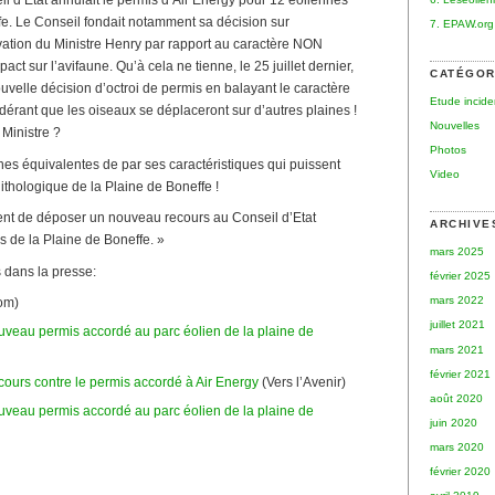
l d’Etat annulait le permis d’Air Energy pour 12 éoliennes
fe. Le Conseil fondait notamment sa décision sur
7. EPAW.org
ivation du Ministre Henry par rapport au caractère NON
sur l’avifaune. Qu’à cela ne tienne, le 25 juillet dernier,
CATÉGOR
uvelle décision d’octroi de permis en balayant le caractère
Etude incid
rant que les oiseaux se déplaceront sur d’autres plaines !
Nouvelles
 Ministre ?
Photos
aines équivalentes de par ses caractéristiques qui puissent
Video
nithologique de la Plaine de Boneffe !
ent de déposer un nouveau recours au Conseil d’Etat
ARCHIVE
s de la Plaine de Boneffe. »
mars 2025
 dans la presse:
février 2025
mars 2022
om)
juillet 2021
uveau permis accordé au parc éolien de la plaine de
mars 2021
février 2021
ecours contre le permis accordé à Air Energy
(Vers l’Avenir)
août 2020
uveau permis accordé au parc éolien de la plaine de
juin 2020
mars 2020
février 2020