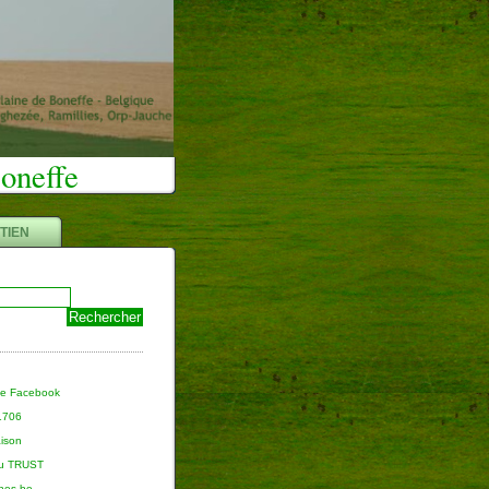
Boneffe
TIEN
ge Facebook
 1706
aison
du TRUST
nnes.be