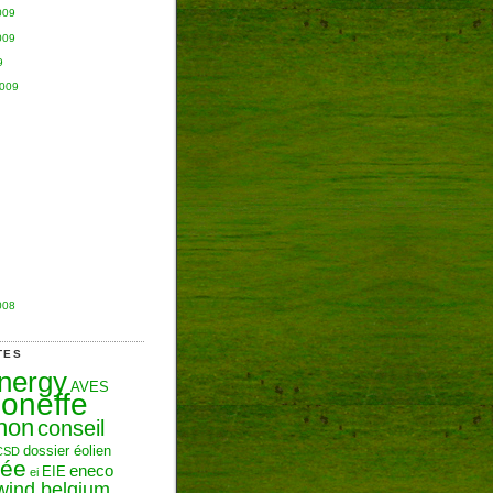
009
009
9
2009
008
TES
Energy
AVES
oneffe
hon
conseil
dossier éolien
CSD
zée
eneco
EIE
ei
wind belgium