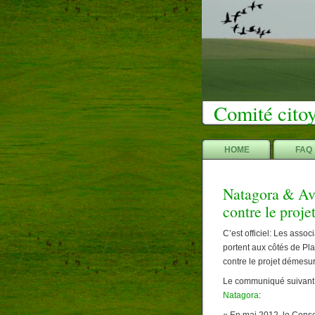
Comité citoy
HOME
FAQ
Natagora & Ave
contre le proje
C’est officiel: Les ass
portent aux côtés de Pla
contre le projet démesu
Le communiqué suivant a
Natagora
: