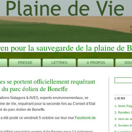
en pour la sauvegarde de la plaine de 
PRESSE
LETTRES
A PROPOS
SOU
s se portent officiellement requérant
Rechercher :
t du parc éolien de Boneffe
ociations Natagora & AVES, experts environnementaux, se
LIENS
ine de Vie, requérant pour la seconde fois au Conseil d’Etat
1. Notre Pa
ré du parc éolien de Boneffe.
2. Ramillies
 été posté ce vendredi 5 octobre sur leur mur
Facebook de
3. Vent de r
4. Soutien 
6. Leséolie