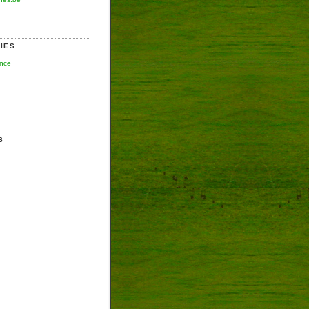
IES
ence
S