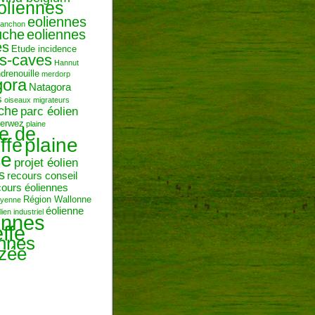
oliennes
eoliennes
ranchon
uche
eoliennes
es
Etude incidence
es-caves
Hannut
ndrenouille
merdorp
gora
Natagora
s
oiseaux migrateurs
uche
parc éolien
erwez
plaine
ne de
plaine
ffe
ie
projet éolien
s
recours conseil
cours éoliennes
Région Wallonne
toyenne
éolienne
lien industriel
ennes
ffe
ennes
zée