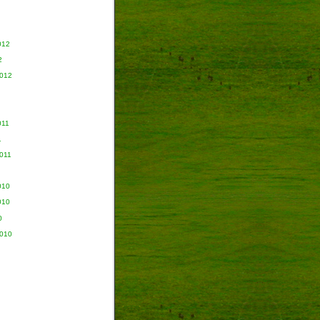
012
2
2012
011
1
011
010
010
0
2010