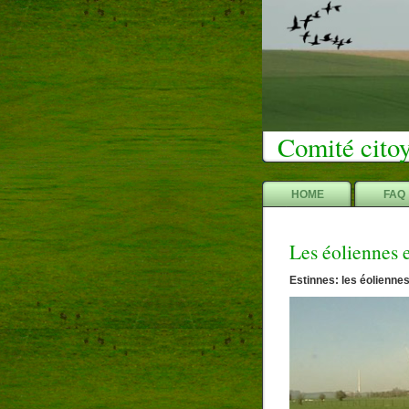
Comité citoy
HOME
FAQ
Les éoliennes e
Estinnes: les éolienne