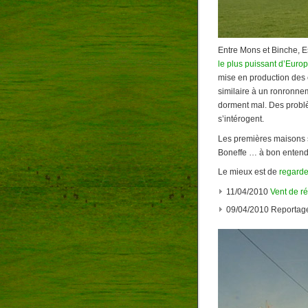
Entre Mons et Binche, Es
le plus puissant d’Europ
mise en production des é
similaire à un ronronnem
dorment mal. Des problè
s’intérogent.
Les premières maisons s
Boneffe … à bon enten
Le mieux est de
regarde
11/04/2010
Vent de ré
09/04/2010 Reportage 