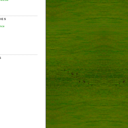
IES
ence
S