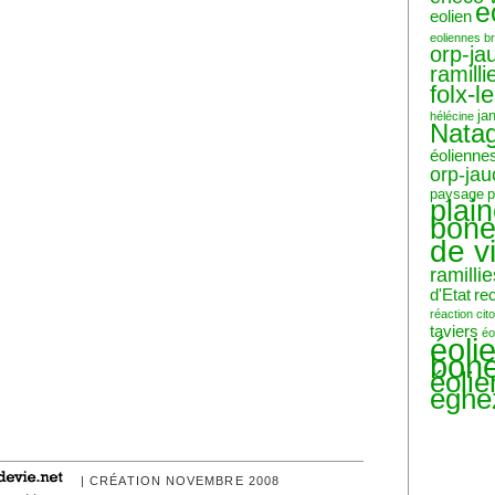
e
eolien
eoliennes b
orp-ja
ramilli
folx-l
ja
hélécine
Nata
éolienne
orp-ja
paysage
p
plai
bone
de v
ramillie
d'Etat
re
réaction ci
taviers
éo
éoli
bone
éoli
eghe
| CRÉATION NOVEMBRE 2008