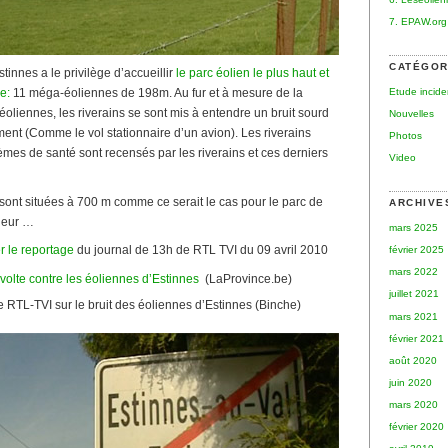
7. EPAW.org
CATÉGOR
tinnes a le privilège d’accueillir
le parc éolien le plus haut et
Etude incid
e:
11 méga-éoliennes de 198m. Au fur et à mesure de la
oliennes, les riverains se sont mis à entendre un bruit sourd
Nouvelles
ent (Comme le vol stationnaire d’un avion). Les riverains
Photos
mes de santé sont recensés par les riverains et ces derniers
Video
ont situées à 700 m comme ce serait le cas pour le parc de
ARCHIVE
deur …
mars 2025
r le reportage
du journal de 13h de RTL TVI du 09 avril 2010
février 2025
mars 2022
volte contre les éoliennes d’Estinnes
(LaProvince.be)
juillet 2021
RTL-TVI sur le bruit des éoliennes d’Estinnes (Binche)
mars 2021
février 2021
août 2020
juin 2020
mars 2020
février 2020