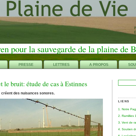
en pour la sauvegarde de la plaine de 
PRESSE
LETTRES
A PROPOS
SOU
t le bruit: étude de cas à Estinnes
Rechercher :
s créent des nuisances sonores.
LIENS
1. Notre Pa
2. Ramillies
3. Vent de r
4. Soutien 
6. Leséolie