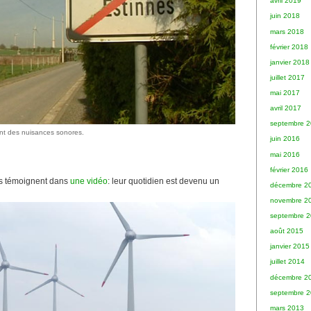
avril 2019
juin 2018
mars 2018
février 2018
janvier 2018
juillet 2017
mai 2017
avril 2017
septembre 
ent des nuisances sonores.
juin 2016
mai 2016
février 2016
es témoignent dans
une vidéo
: leur quotidien est devenu un
décembre 2
novembre 2
septembre 
août 2015
janvier 2015
juillet 2014
décembre 2
septembre 
mars 2013