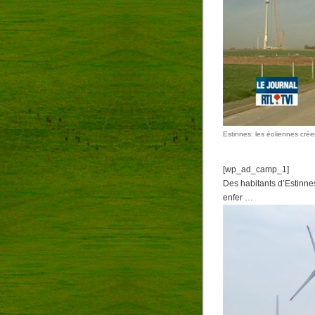
Estinnes: les éoliennes cré
[wp_ad_camp_1]
Des habitants d’Estinn
enfer …