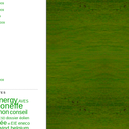
009
009
9
2009
008
TES
Energy
AVES
oneffe
hon
conseil
dossier éolien
CSD
zée
eneco
EIE
ei
wind belgium