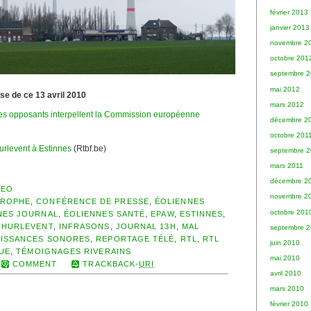
février 2013
janvier 2013
novembre 2
octobre 201
septembre 
mai 2012
se de ce 13 avril 2010
mars 2012
des opposants interpellent la Commission européenne
décembre 2
octobre 201
rlevent à Estinnes
(Rtbf.be)
septembre 2
mars 2011
décembre 2
DEO
novembre 2
TROPHE
,
CONFÉRENCE DE PRESSE
,
ÉOLIENNES
octobre 201
NES JOURNAL
,
ÉOLIENNES SANTÉ
,
EPAW
,
ESTINNES
,
,
HURLEVENT
,
INFRASONS
,
JOURNAL 13H
,
MAL
septembre 
ISSANCES SONORES
,
REPORTAGE TÉLÉ
,
RTL
,
RTL
juin 2010
UE
,
TÉMOIGNAGES RIVERAINS
mai 2010
COMMENT
TRACKBACK-
URI
avril 2010
mars 2010
février 2010