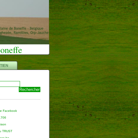
Boneffe
TIEN
ge Facebook
 1706
aison
du TRUST
nnes.be