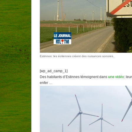
Estinnes: les éoliennes créent des nuisances sonores.
[wp_ad_camp_1]
Des habitants d’Estinnes témoignent dans
une vidéo
: leu
enfer …