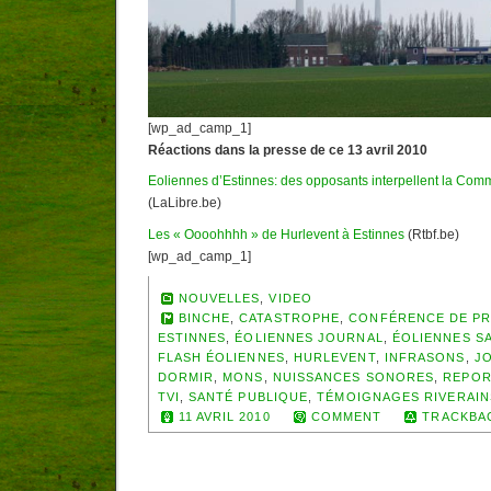
[wp_ad_camp_1]
Réactions dans la presse de ce 13 avril 2010
Eoliennes d’Estinnes: des opposants interpellent la Co
(LaLibre.be)
Les « Oooohhhh » de Hurlevent à Estinnes
(Rtbf.be)
[wp_ad_camp_1]
NOUVELLES
,
VIDEO
BINCHE
,
CATASTROPHE
,
CONFÉRENCE DE P
ESTINNES
,
ÉOLIENNES JOURNAL
,
ÉOLIENNES S
FLASH ÉOLIENNES
,
HURLEVENT
,
INFRASONS
,
J
DORMIR
,
MONS
,
NUISSANCES SONORES
,
REPOR
TVI
,
SANTÉ PUBLIQUE
,
TÉMOIGNAGES RIVERAIN
11 AVRIL 2010
COMMENT
TRACKBA