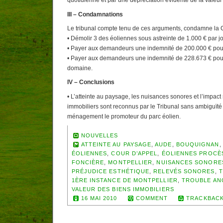
quotidienne et par une dépréciation évidente de la valeu
III – Condamnations
Le tribunal compte tenu de ces arguments, condamne la 
• Démolir 3 des éoliennes sous astreinte de 1.000 € par jo
• Payer aux demandeurs une indemnité de 200.000 € pour
• Payer aux demandeurs une indemnité de 228.673 € pour
domaine.
IV – Conclusions
• L’atteinte au paysage, les nuisances sonores et l’impact 
immobiliers sont reconnus par le Tribunal sans ambiguït
ménagement le promoteur du parc éolien.
NOUVELLES
ATTEINTE AU PAYSAGE
,
AUDE
,
BOUQUIGNAN
ÉOLIENNES
,
COUR D’APPEL
,
ÉOLIENNES PROCÈ
FONCIÈRE
,
MONTPELLIER
,
NUISANCES SONORE
PRÉJUDICE ESTHÉTIQUE
,
RELEVÉS SONORES
,
T
1ÈRE INSTANCE DE MONTPELLIER
,
TROUBLE AN
VALEUR DES BIENS IMMOBILIERS
16 MAI 2010
COMMENT
TRACKBACK