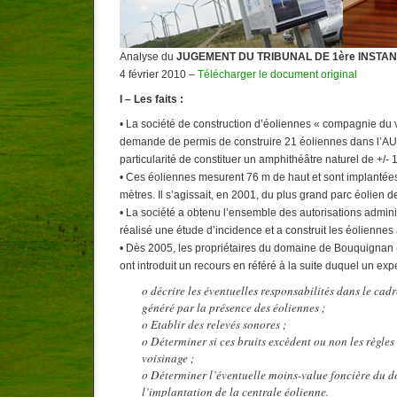
Analyse du
JUGEMENT DU TRIBUNAL DE 1ère INSTA
4 février 2010 –
Télécharger le document original
I – Les faits :
• La société de construction d’éoliennes « compagnie du v
demande de permis de construire 21 éoliennes dans l’AUD
particularité de constituer un amphithéâtre naturel de +/- 
• Ces éoliennes mesurent 76 m de haut et sont implantée
mètres. Il s’agissait, en 2001, du plus grand parc éolien d
• La société a obtenu l’ensemble des autorisations adminis
réalisé une étude d’incidence et a construit les éoliennes 
• Dès 2005, les propriétaires du domaine de Bouquignan
ont introduit un recours en référé à la suite duquel un expe
o décrire les éventuelles responsabilités dans le cad
généré par la présence des éoliennes ;
o Etablir des relevés sonores ;
o Déterminer si ces bruits excèdent ou non les règles 
voisinage ;
o Déterminer l’éventuelle moins-value foncière du d
l’implantation de la centrale éolienne.