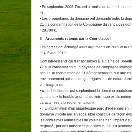
• En septembre 2005, l’expert a remis son rapport au tribu
4) ;
• Les propriétaires du domaine ont demandé outre la démo
21 ; la condamnation de la Compagnie du vent à des dom
428.700 €.
II – Arguments retenus par la Cour d’appel
Les parties ont échangé leurs arguments en 2009 et la C
le 4 février 2010.
Sont intéressants car transposables à la plaine de Boneffe
• « si la conservation d’un paysage de campagne intangibl
acquis, la construction de 21 aérogénéraeurs, sur une col
environnement paisible de guarrigues, est de nature à cr
voisinage ».nu.
• « les 4 éoliennes qui surplombent le domaine produisent
continu et « le trouble anormal de voisinage existe même 
caractérisée à la réglementation ».
• « L’implantation d’un gigantesque parc d’éoliennes en l
domaine viticole ancien et paisible constitue de façon év
les contraintes admissibles du voisinage par l’impact vi
dégradé , par des nuisances auditives tout aussi permanen